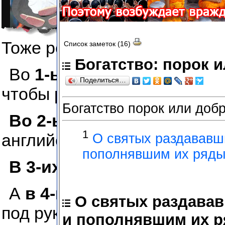
Тоже религиозный символ, 
Во
1-ых
это тоже религиоз
чтобы рассказать о +2800 и
Во 2-ых
наделяет сверхсп
английский комик.
В 3-их
он может спасти том
А
в 4-ых
его можно исполь
под рукой.