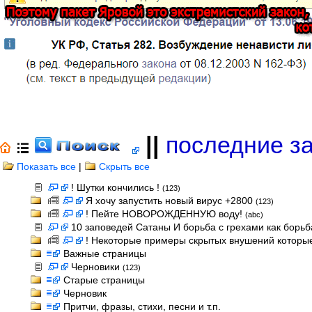
||
последние з
Показать все
|
Скрыть все
! Шутки кончились !
(123)
Я хочу запустить новый вирус +2800
(123)
! Пейте НОВОРОЖДЕННУЮ воду!
(abc)
10 заповедей Сатаны И борьба с грехами как борь
! Некоторые примеры скрытых внушений которые
Важные страницы
Черновики
(123)
Старые страницы
Черновик
Притчи, фразы, стихи, песни и т.п.