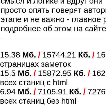
смысл и логике и вдруг они 
просто опять поверят автор
этапе и не важно - главное 
подробнее об этом на сайт
15.38
Мб.
/
15744.21
Кб.
/
16
страницах заметок
15.5
Мб.
/
15872.95
Кб.
/
162
всех станиц с html
6.94
Мб.
/
7105.91
Кб.
/
7276
всех станиц без html