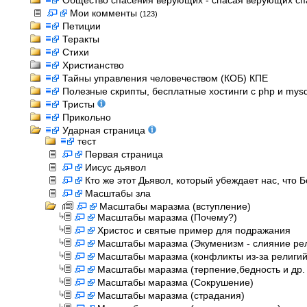
Общество спасения верующих - спасая верующих спас
Мои комменты
(123)
Петиции
Теракты
Стихи
Христианство
Тайны управления человечеством (КОБ) КПЕ
Полезные скрипты, бесплатные хостинги с php и mysql
Тристы
Прикольно
Ударная страница
тест
Первая страница
Иисус дьявол
Кто же этот Дьявол, который убеждает нас, что 
Масштабы зла
Масштабы маразма (вступление)
Масштабы маразма (Почему?)
Христос и святые пример для подражания
Масштабы маразма (Экуменизм - слияние ре
Масштабы маразма (конфликты из-за религий,
Масштабы маразма (терпение,бедность и др. 
Масштабы маразма (Сокрушение)
Масштабы маразма (страдания)