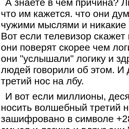
А знаете в чем причина? 
что им кажется. что они ду
чужими мыслями и никакие 
Вот если телевизор скажет и
они поверят скорее чем лог
они "услышали" логику и з
людей говорили об этом. И
третий нос на лбу.
И вот если миллионы, дес
носить волшебный третий но
зашифровано в символе +28