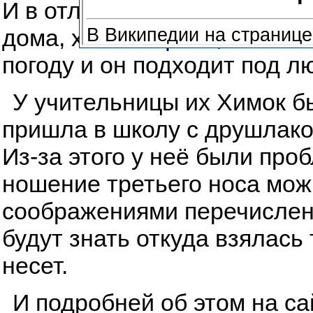
И в отличии от друшлака ег
дома, хоть в офисе, хоть н
погоду и он подходит под л
У учительницы их Химок бы
пришла в школу с друшлаком
Из-за этого у неё были про
ношение третьего носа мож
соображениями перечисленн
будут знать откуда взялась
несет.
И подробней об этом на с