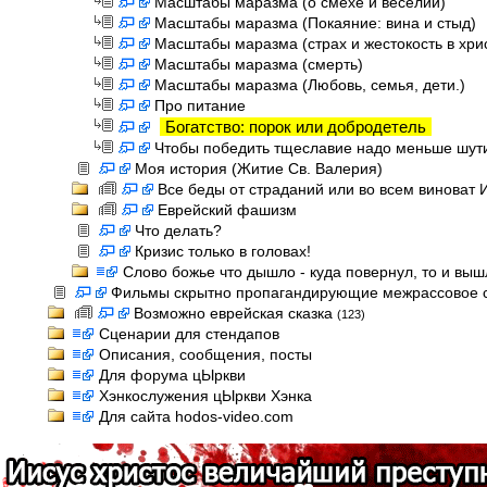
Масштабы маразма (о смехе и веселии)
Масштабы маразма (Покаяние: вина и стыд)
Масштабы маразма (страх и жестокость в хри
Масштабы маразма (смерть)
Масштабы маразма (Любовь, семья, дети.)
Про питание
Богатство: порок или добродетель
Чтобы победить тщеславие надо меньше шут
Моя история (Житие Св. Валерия)
Все беды от страданий или во всем виноват 
Еврейский фашизм
Что делать?
Кризис только в головах!
Слово божье что дышло - куда повернул, то и выш
Фильмы скрытно пропагандирующие межрассовое 
Возможно еврейская сказка
(123)
Сценарии для стендапов
Описания, сообщения, посты
Для форума цЫркви
Хэнкослужения цЫркви Хэнка
Для сайта hodos-video.com