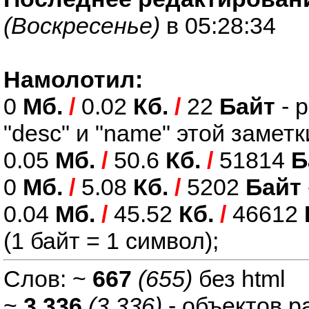
(Воскресенье)
в 05:28:34
Намолотил:
0
Мб.
/
0.02
Кб.
/
22
Байт
- 
"desc" и "name" этой заметк
0.05
Мб.
/
50.6
Кб.
/
51814
Б
0
Мб.
/
5.08
Кб.
/
5202
Байт
0.04
Мб.
/
45.52
Кб.
/
46612
(1 байт = 1 символ);
Слов: ~
667
(655)
без html
~
3 336
(3 336)
- объектов р