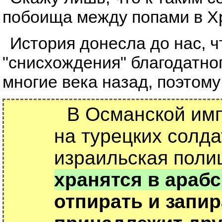
побоища между попами в Хр
История донесла до нас, ч
"снисхождения" благодатно
многие века назад, поэтом
В Османской имп
на турецких солда
израильская поли
хранятся в араб
отпирать и запи