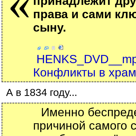
«
принадлежит дру
права и сами клю
сыну.
HENKS_DVD__mp4/H
Конфликты в храм
А в 1834 году...
Именно беспреде
причиной самого 