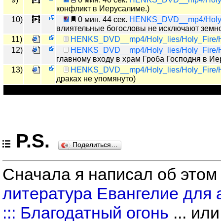
конфликт в Иерусалиме.)
10)
0 мин. 44 сек.
HENKS_DVD__mp4/Holy_li
влиятельные богословы не исключают земно
11)
HENKS_DVD__mp4/Holy_lies/Holy_Fire/H
12)
HENKS_DVD__mp4/Holy_lies/Holy_Fire/H
главному входу в храм Гроба Господня в И
13)
HENKS_DVD__mp4/Holy_lies/Holy_Fire/H
драках не упомянуто)
P.S.
Поделиться…
Сначала я написал об этом
литература Евангелие для 
::: Благодатный огонь
... ил