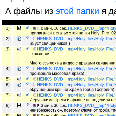
А файлы из
этой папки
я д
1)
0 мин. 10 сек.
HENKS_DVD__mp4/Holy_li
прилагался к статье этой папки Holy_Fire_02
2)
HENKS_DVD__mp4/Holy_lies/Holy_Fire/H
из уст священников.)
3)
HENKS_DVD__mp4/Holy_lies/Holy_Fire/H
схождения. "
Много ссылок на видео с драками священник
4)
HENKS_DVD__mp4/Holy_lies/Holy_Fire/Ho
произошла массовая драка)
5)
HENKS_DVD__mp4/Holy_lies/Holy_Fire/H
6)
HENKS_DVD__mp4/Holy_lies/Holy_Fire/H
обрушением крыши Храма гроба Господня)
7)
HENKS_DVD__mp4/Holy_lies/Holy_Fire/H
Иерусалиме: греки и армяне не поделили ве
8)
3 мин. 36 сек.
HENKS_DVD__mp4/Holy_li
неизбежностью», поэтому ключи от гроба «
9)
0 мин. 40 сек.
HENKS_DVD__mp4/Holy_l