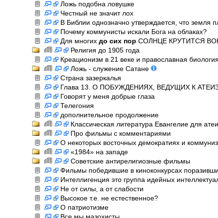
Ложь подобна ловушке
Честный не значит лох
В Библии однозначно утверждается, что земля п
Почему коммунисты искали Бога на облаках?
Для многих
до сих пор
СОЛНЦЕ КРУТИТСЯ ВО
Религия до 1905 года
Креационизм в 21 веке и православная биологи
Ложь - служение Сатане
Страна зазеркалья
Глава 13. О ПОБУЖДЕНИЯХ, ВЕДУЩИХ К АТЕИЗМ
Говорят у меня добрые глаза
Телегония
дополнительное продолжение
Классическая литература Евангелие для ате
Про фильмы с комментариями
О некоторых восточных демократиях и коммуни
«1984» на западе
Советские антирелигиозные фильмы
Фильмы победившие в киноконкурсах поразивш
Интеллигенция это группа идейных интеллектуа
Не от силы, а от слабости
Высокое т.е. не естественное?
О патриотизме
Все мы мазохисты