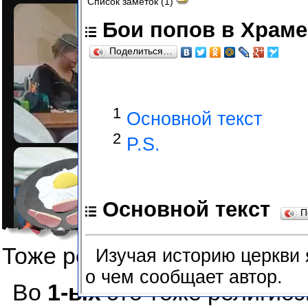
Тоже религиозный символ, 
Во
1-ых
это тоже религиоз