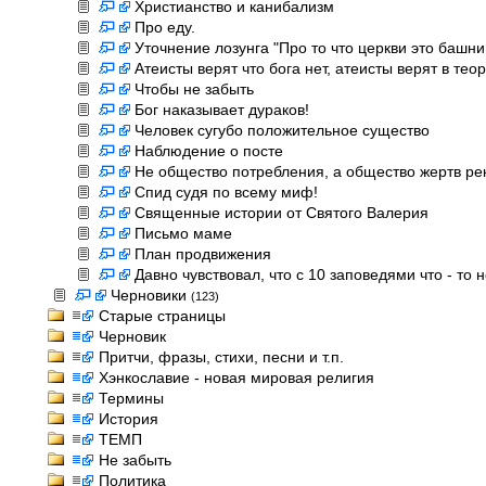
Христианство и канибализм
Про еду.
Уточнение лозунга "Про то что церкви это башни
Атеисты верят что бога нет, атеисты верят в тео
Чтобы не забыть
Бог наказывает дураков!
Человек сугубо положительное существо
Наблюдение о посте
Не общество потребления, а общество жертв р
Спид судя по всему миф!
Священные истории от Святого Валерия
Письмо маме
План продвижения
Давно чувствовал, что с 10 заповедями что - то н
Черновики
(123)
Старые страницы
Черновик
Притчи, фразы, стихи, песни и т.п.
Хэнкославие - новая мировая религия
Термины
История
ТЕМП
Не забыть
Политика