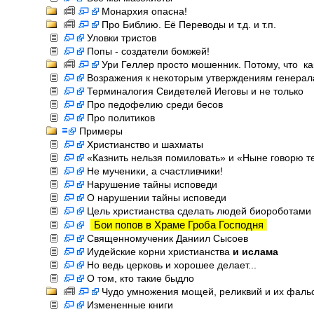
Монархия опасна!
Про Библию. Её Переводы и т.д. и т.п.
Уловки тристов
Попы - создатели бомжей!
Ури Геллер просто мошенник. Потому, что ка
Возражения к некоторым утверждениям генерал
Терминалогия Свидетелей Иеговы и не только
Про педофелию среди бесов
Про политиков
Примеры
Христианство и шахматы
«Казнить нельзя помиловать» и «Ныне говорю т
Не мученики, а счастливчики!
Нарушение тайны исповеди
О нарушении тайны исповеди
Цель христианства сделать людей биороботами
Бои попов в Храме Гроба Господня
Священномученик Даниил Сысоев
Иудейские корни христианства
и ислама
Но ведь церковь и хорошее делает...
О том, кто такие быдло
Чудо умножения мощей, реликвий и их фал
Измененные книги