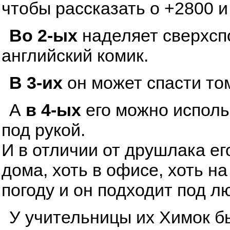
чтобы рассказать о +2800 и
Во 2-ых
наделяет сверхсп
английский комик.
В 3-их
он может спасти том
А
в 4-ых
его можно исполь
под рукой.
И в отличии от друшлака ег
дома, хоть в офисе, хоть н
погоду и он подходит под л
У учительницы их Химок бы