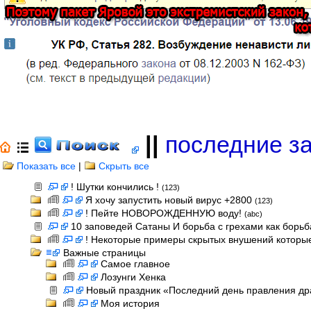
||
последние з
Показать все
|
Скрыть все
! Шутки кончились !
(123)
Я хочу запустить новый вирус +2800
(123)
! Пейте НОВОРОЖДЕННУЮ воду!
(abc)
10 заповедей Сатаны И борьба с грехами как борь
! Некоторые примеры скрытых внушений которые
Важные страницы
Самое главное
Лозунги Хенка
Новый праздник «Последний день правления др
Моя история