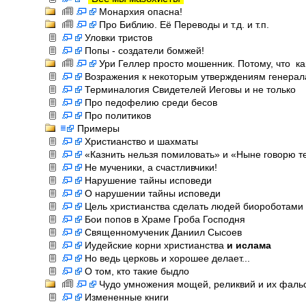
Монархия опасна!
Про Библию. Её Переводы и т.д. и т.п.
Уловки тристов
Попы - создатели бомжей!
Ури Геллер просто мошенник. Потому, что ка
Возражения к некоторым утверждениям генерал
Терминалогия Свидетелей Иеговы и не только
Про педофелию среди бесов
Про политиков
Примеры
Христианство и шахматы
«Казнить нельзя помиловать» и «Ныне говорю т
Не мученики, а счастливчики!
Нарушение тайны исповеди
О нарушении тайны исповеди
Цель христианства сделать людей биороботами
Бои попов в Храме Гроба Господня
Священномученик Даниил Сысоев
Иудейские корни христианства
и ислама
Но ведь церковь и хорошее делает...
О том, кто такие быдло
Чудо умножения мощей, реликвий и их фал
Измененные книги