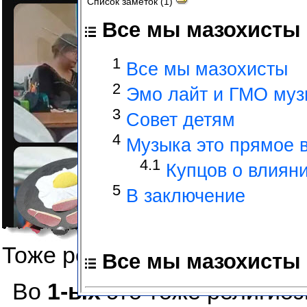
Тоже религиозный символ, 
Во
1-ых
это тоже религиоз