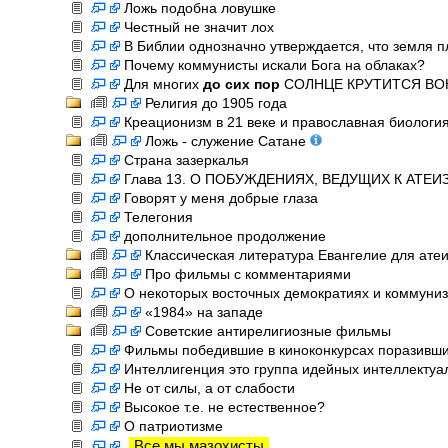
Ложь подобна ловушке
Честный не значит лох
В Библии однозначно утверждается, что земля п
Почему коммунисты искали Бога на облаках?
Для многих
до сих пор
СОЛНЦЕ КРУТИТСЯ ВО
Религия до 1905 года
Креационизм в 21 веке и православная биологи
Ложь - служение Сатане
Страна зазеркалья
Глава 13. О ПОБУЖДЕНИЯХ, ВЕДУЩИХ К АТЕИЗМ
Говорят у меня добрые глаза
Телегония
дополнительное продолжение
Классическая литература Евангелие для ате
Про фильмы с комментариями
О некоторых восточных демократиях и коммуни
«1984» на западе
Советские антирелигиозные фильмы
Фильмы победившие в киноконкурсах поразивш
Интеллигенция это группа идейных интеллектуа
Не от силы, а от слабости
Высокое т.е. не естественное?
О патриотизме
Все мы мазохисты