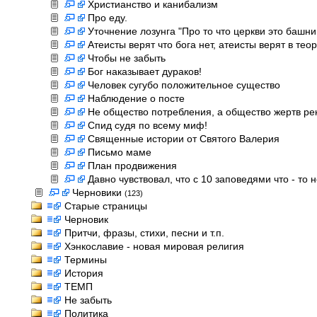
Христианство и канибализм
Про еду.
Уточнение лозунга "Про то что церкви это башни
Атеисты верят что бога нет, атеисты верят в тео
Чтобы не забыть
Бог наказывает дураков!
Человек сугубо положительное существо
Наблюдение о посте
Не общество потребления, а общество жертв р
Спид судя по всему миф!
Священные истории от Святого Валерия
Письмо маме
План продвижения
Давно чувствовал, что с 10 заповедями что - то н
Черновики
(123)
Старые страницы
Черновик
Притчи, фразы, стихи, песни и т.п.
Хэнкославие - новая мировая религия
Термины
История
ТЕМП
Не забыть
Политика