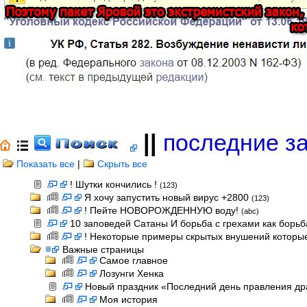
||
последние з
Показать все
|
Скрыть все
! Шутки кончились !
(123)
Я хочу запустить новый вирус +2800
(123)
! Пейте НОВОРОЖДЕННУЮ воду!
(abc)
10 заповедей Сатаны И борьба с грехами как борь
! Некоторые примеры скрытых внушений которые
Важные страницы
Самое главное
Лозунги Хенка
Новый праздник «Последний день правления др
Моя история