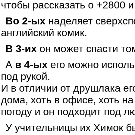
чтобы рассказать о +2800 и
Во 2-ых
наделяет сверхсп
английский комик.
В 3-их
он может спасти том
А
в 4-ых
его можно исполь
под рукой.
И в отличии от друшлака ег
дома, хоть в офисе, хоть н
погоду и он подходит под л
У учительницы их Химок бы