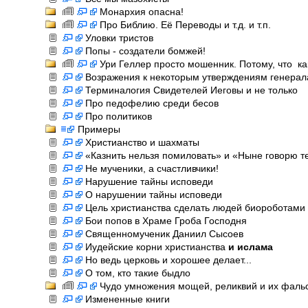
Монархия опасна!
Про Библию. Её Переводы и т.д. и т.п.
Уловки тристов
Попы - создатели бомжей!
Ури Геллер просто мошенник. Потому, что ка
Возражения к некоторым утверждениям генерал
Терминалогия Свидетелей Иеговы и не только
Про педофелию среди бесов
Про политиков
Примеры
Христианство и шахматы
«Казнить нельзя помиловать» и «Ныне говорю т
Не мученики, а счастливчики!
Нарушение тайны исповеди
О нарушении тайны исповеди
Цель христианства сделать людей биороботами
Бои попов в Храме Гроба Господня
Священномученик Даниил Сысоев
Иудейские корни христианства
и ислама
Но ведь церковь и хорошее делает...
О том, кто такие быдло
Чудо умножения мощей, реликвий и их фал
Измененные книги