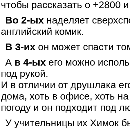
чтобы рассказать о +2800 и
Во 2-ых
наделяет сверхсп
английский комик.
В 3-их
он может спасти том
А
в 4-ых
его можно исполь
под рукой.
И в отличии от друшлака ег
дома, хоть в офисе, хоть н
погоду и он подходит под л
У учительницы их Химок бы