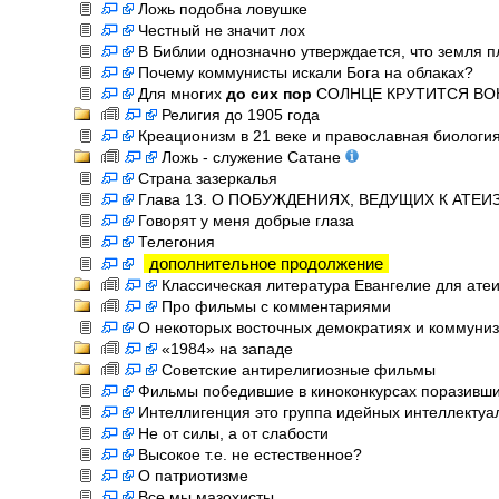
Ложь подобна ловушке
Честный не значит лох
В Библии однозначно утверждается, что земля п
Почему коммунисты искали Бога на облаках?
Для многих
до сих пор
СОЛНЦЕ КРУТИТСЯ ВО
Религия до 1905 года
Креационизм в 21 веке и православная биологи
Ложь - служение Сатане
Страна зазеркалья
Глава 13. О ПОБУЖДЕНИЯХ, ВЕДУЩИХ К АТЕИЗМ
Говорят у меня добрые глаза
Телегония
дополнительное продолжение
Классическая литература Евангелие для ате
Про фильмы с комментариями
О некоторых восточных демократиях и коммуни
«1984» на западе
Советские антирелигиозные фильмы
Фильмы победившие в киноконкурсах поразивш
Интеллигенция это группа идейных интеллектуа
Не от силы, а от слабости
Высокое т.е. не естественное?
О патриотизме
Все мы мазохисты