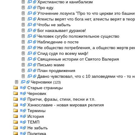
Христианство и канибализм
Про еду.
Уточнение лозунга "Про то что церкви это башни
Атеисты верят что бога нет, атеисты верят в тео
Чтобы не забыть
Бог наказывает дураков!
Человек сугубо положительное существо
Наблюдение о посте
Не общество потребления, а общество жертв р
Спид судя по всему миф!
Священные истории от Святого Валерия
Письмо маме
План продвижения
Давно чувствовал, что с 10 заповедями что - то н
Черновики
(123)
Старые страницы
Черновик
Притчи, фразы, стихи, песни и т.п.
Хэнкославие - новая мировая религия
Термины
История
ТЕМП
Не забыть
Политика