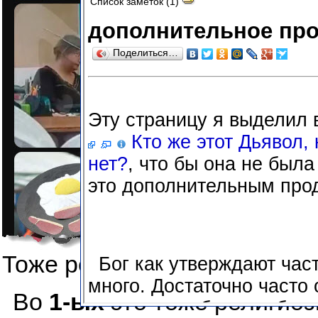
Тоже религиозный символ, 
Во
1-ых
это тоже религиоз