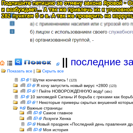
||
последние з
Показать все
|
Скрыть все
! Шутки кончились !
(123)
Я хочу запустить новый вирус +2800
(123)
! Пейте НОВОРОЖДЕННУЮ воду!
(abc)
10 заповедей Сатаны И борьба с грехами как борь
! Некоторые примеры скрытых внушений которые
Важные страницы
Самое главное
Лозунги Хенка
Новый праздник «Последний день правления др
Моя история