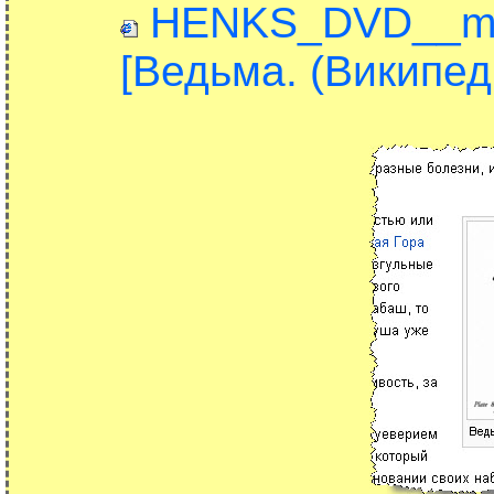
HENKS_DVD__mp4/
[Ведьма. (Википед