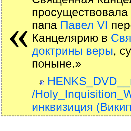
просуществовала
«
папа
Павел VI
пер
Канцелярию в
Свя
доктрины веры
, 
поныне.»
HENKS_DVD__mp
/Holy_Inquisition_
инквизиция (Викип