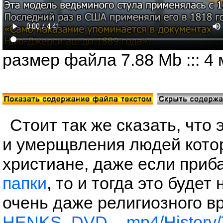
размер файла 7.88 Mb ::: 4 м
Стоит так же сказать, что
и умерщвления людей кото
христиане, даже если приба
папки
, то и тогда это будет
очень даже религиозного 
HENKS_DVD__mp4/History/To