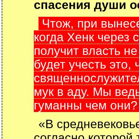
спасения души о
Чтож, при вынес
когда Хенк через 
получит власть не
будет учесть это,
священнослужите
мук в аду. Мы ве
гуманны чем они
«В средневековье
согласно которой 