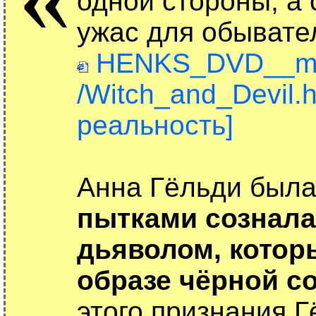
одной стороны, а 
ужас для обывате
HENKS_DVD__mp4
/Witch_and_Devil.
реальность]
Анна Гёльди была
пытками сознала
дьяволом, котор
образе чёрной с
этого признания 