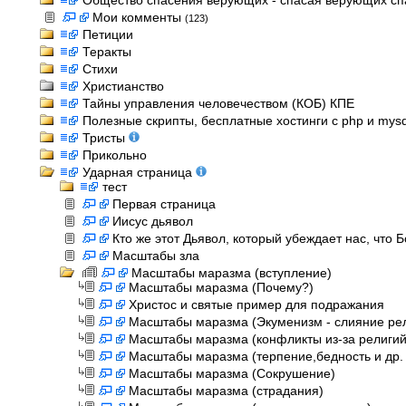
Общество спасения верующих - спасая верующих спас
Мои комменты
(123)
Петиции
Теракты
Стихи
Христианство
Тайны управления человечеством (КОБ) КПЕ
Полезные скрипты, бесплатные хостинги с php и mysql
Тристы
Прикольно
Ударная страница
тест
Первая страница
Иисус дьявол
Кто же этот Дьявол, который убеждает нас, что 
Масштабы зла
Масштабы маразма (вступление)
Масштабы маразма (Почему?)
Христос и святые пример для подражания
Масштабы маразма (Экуменизм - слияние ре
Масштабы маразма (конфликты из-за религий,
Масштабы маразма (терпение,бедность и др. 
Масштабы маразма (Сокрушение)
Масштабы маразма (страдания)