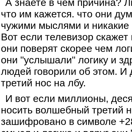
А знаете в чем причина? 
что им кажется. что они ду
чужими мыслями и никакие 
Вот если телевизор скажет и
они поверят скорее чем лог
они "услышали" логику и з
людей говорили об этом. И
третий нос на лбу.
И вот если миллионы, дес
носить волшебный третий но
зашифровано в символе +28