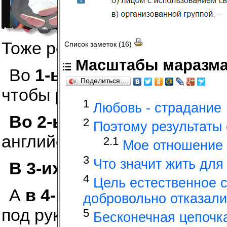
Тоже религиозный символ, 
Во
1-ых
это тоже религиоз
чтобы рассказать о +2800 и
Во 2-ых
наделяет сверхсп
английский комик.
В 3-их
он может спасти том
А
в 4-ых
его можно исполь
под рукой.