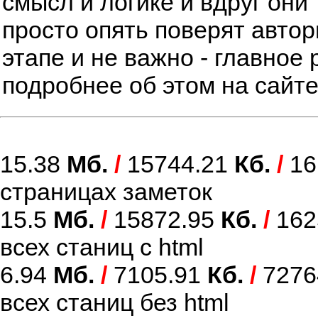
смысл и логике и вдруг они 
просто опять поверят автор
этапе и не важно - главное 
подробнее об этом на сайт
15.38
Мб.
/
15744.21
Кб.
/
16
страницах заметок
15.5
Мб.
/
15872.95
Кб.
/
162
всех станиц с html
6.94
Мб.
/
7105.91
Кб.
/
7276
всех станиц без html