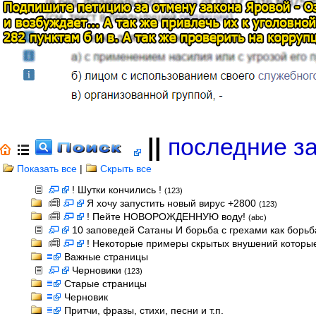
||
последние з
Показать все
|
Скрыть все
! Шутки кончились !
(123)
Я хочу запустить новый вирус +2800
(123)
! Пейте НОВОРОЖДЕННУЮ воду!
(abc)
10 заповедей Сатаны И борьба с грехами как борь
! Некоторые примеры скрытых внушений которые
Важные страницы
Черновики
(123)
Старые страницы
Черновик
Притчи, фразы, стихи, песни и т.п.