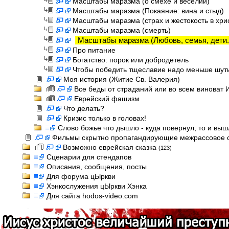
Масштабы маразма (о смехе и веселии)
Масштабы маразма (Покаяние: вина и стыд)
Масштабы маразма (страх и жестокость в хри
Масштабы маразма (смерть)
Масштабы маразма (Любовь, семья, дети.
Про питание
Богатство: порок или добродетель
Чтобы победить тщеславие надо меньше шут
Моя история (Житие Св. Валерия)
Все беды от страданий или во всем виноват 
Еврейский фашизм
Что делать?
Кризис только в головах!
Слово божье что дышло - куда повернул, то и выш
Фильмы скрытно пропагандирующие межрассовое 
Возможно еврейская сказка
(123)
Сценарии для стендапов
Описания, сообщения, посты
Для форума цЫркви
Хэнкослужения цЫркви Хэнка
Для сайта hodos-video.com