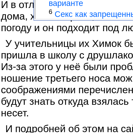
И в отличии от друшлака ег
дома, хоть в офисе, хоть н
погоду и он подходит под л
У учительницы их Химок бы
пришла в школу с друшлаком
Из-за этого у неё были про
ношение третьего носа мож
соображениями перечисленн
будут знать откуда взялась
несет.
И подробней об этом на с