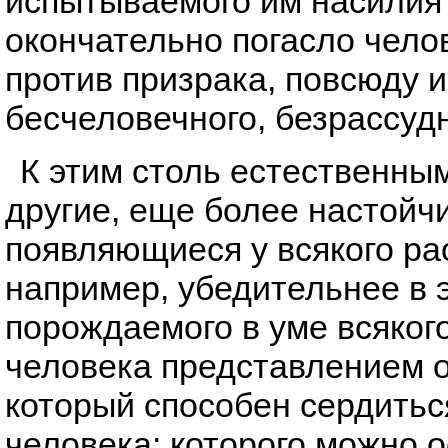
испытываемого им насилия?
окончательно погасло челов
против призрака, повсюду 
бесчеловечного, безрассуд
К этим столь естественны
другие, еще более настойч
появляющиеся у всякого ра
например, убедительнее в 
порождаемого в уме всяко
человека представлением о
который способен сердитьс
человека; которого можно о