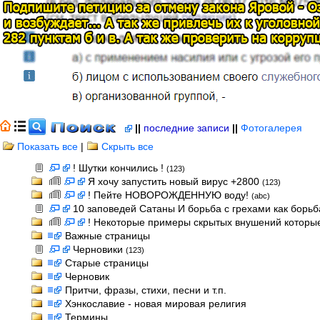
||
последние записи
||
Фотогалерея
Показать все
|
Скрыть все
! Шутки кончились !
(123)
Я хочу запустить новый вирус +2800
(123)
! Пейте НОВОРОЖДЕННУЮ воду!
(abc)
10 заповедей Сатаны И борьба с грехами как борь
! Некоторые примеры скрытых внушений которые
Важные страницы
Черновики
(123)
Старые страницы
Черновик
Притчи, фразы, стихи, песни и т.п.
Хэнкославие - новая мировая религия
Термины