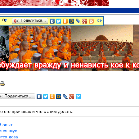
ые искал уже давно, ЧТОБЫ ИЗМЕНИТЬ ЧТО-ТО В ЭТОМ МИРЕ.
Во-пе
х каждому еврею, а главное о каббалистическом языке и каббалист
аз и не понимают о чем это я:-) Но это интересно, важно знать ка
арианцев друшлак на голове.