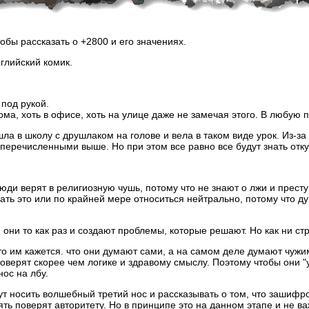
обы рассказать о +2800 и его значениях.
глийский комик.
 под рукой.
дома, хоть в офисе, хоть на улице даже не замечая этого. В любую 
ла в школу с друшлаком на голове и вела в таком виде урок. Из-з
еречисленными выше. Но при этом все равно все будут знать откуд
 люди верят в религиозную чушь, потому что не знают о лжи и прест
вать это или по крайней мере относиться нейтрально, потому что д
и они то как раз и создают проблемы, которые решают. Но как ни с
то им кажется. что они думают сами, а на самом деле думают чужи
и поверят скорее чем логике и здравому смыслу. Поэтому чтобы он
ос на лбу.
т носить волшебный третий нос и рассказывать о том, что зашифр
опять поверят авторитету. Но в принципе это на данном этапе и не в