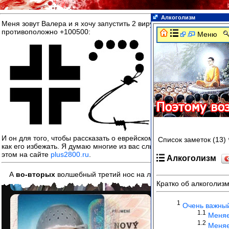
Алкоголизм
Меня зовут Валера и я хочу запустить 2 вирусных идеи, котор
противоположно +100500:
И он для того, чтобы рассказать о еврейском фашизме, 2800 раба
как его избежать. Я думаю многие из вас слышат об этом первый р
этом на сайте
plus2800.ru
.
А
во-вторых
волшебный третий нос на лбу:-) Это как у пастоф