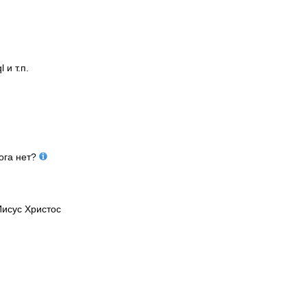
 и т.п.
Бога нет?
Иисус Христос