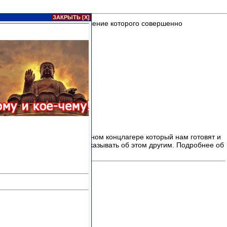
ЗАКРЫТЬ [X]
рвых
это символ +2800 значение которого совершенно
ических методах и электронном концлагере который нам готовят и
ждому и каждому важно рассказывать об этом другим. Подробнее об