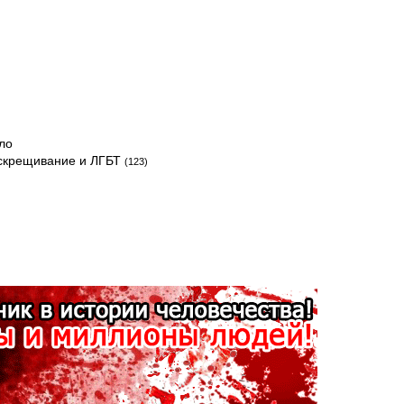
ло
скрещивание и ЛГБТ
(123)