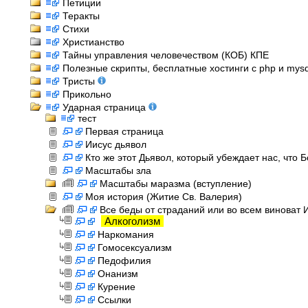
Петиции
Теракты
Стихи
Христианство
Тайны управления человечеством (КОБ) КПЕ
Полезные скрипты, бесплатные хостинги с php и mysql
Тристы
Прикольно
Ударная страница
тест
Первая страница
Иисус дьявол
Кто же этот Дьявол, который убеждает нас, что 
Масштабы зла
Масштабы маразма (вступление)
Моя история (Житие Св. Валерия)
Все беды от страданий или во всем виноват 
Алкоголизм
Наркомания
Гомосексуализм
Педофилия
Онанизм
Курение
Ссылки