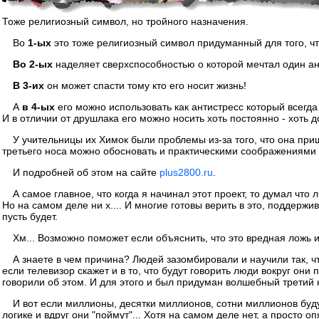
Тоже религиозный символ, но тройного назначения.
Во
1-ых
это тоже религиозный символ придуманный для того, чт
Во 2-ых
наделяет сверхспособностью о которой мечтал один ан
В 3-их
он может спасти тому кто его носит жизнь!
А
в 4-ых
его можно использовать как антистресс который всегда
И в отличии от друшлака его можно носить хоть постоянно - хоть 
У учительницы их Химок были проблемы из-за того, что она приш
третьего носа можно обосновать и практическими соображениями п
И подробней об этом на сайте
plus2800.ru
.
А самое главное, что когда я начинал этот проект, то думал что
Но на самом деле ни х.... И многие готовы верить в это, поддержи
пусть будет.
Хм... Возможно поможет если объяснить, что это вредная ложь 
А знаете в чем причина? Людей зазомбировали и научили так, ч
если телевизор скажет и в то, что будут говорить люди вокруг он
говорили об этом. И для этого и был придуман волшебный третий н
И вот если миллионы, десятки миллионов, сотни миллионов буду
логике и вдруг они "поймут"... Хотя на самом деле нет, а просто 