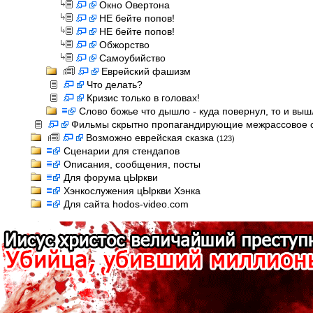
Окно Овертона
НЕ бейте попов!
НЕ бейте попов!
Обжорство
Самоубийство
Еврейский фашизм
Что делать?
Кризис только в головах!
Слово божье что дышло - куда повернул, то и выш
Фильмы скрытно пропагандирующие межрассовое 
Возможно еврейская сказка
(123)
Сценарии для стендапов
Описания, сообщения, посты
Для форума цЫркви
Хэнкослужения цЫркви Хэнка
Для сайта hodos-video.com