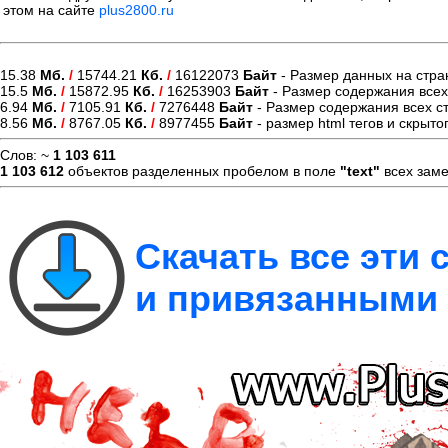
этом на сайте
plus2800.ru
15.38
Мб.
/
15744.21
Кб.
/
16122073
Байт
- Размер данных на стра
15.5
Мб.
/
15872.95
Кб.
/
16253903
Байт
- Размер содержания всех 
6.94
Мб.
/
7105.91
Кб.
/
7276448
Байт
- Размер содержания всех ст
8.56
Мб.
/
8767.05
Кб.
/
8977455
Байт
- размер html тегов и скрыто
Слов: ~
1 103 611
1 103 612
объектов разделенных пробелом в поле
"text"
всех заме
Скачать все эти
и привязанными