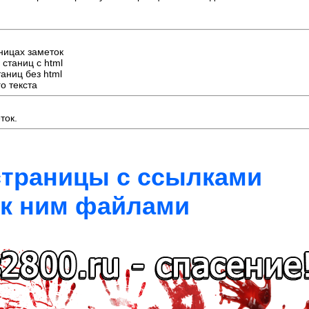
ницах заметок
станиц с html
аниц без html
го текста
ток.
 страницы с ссылками
 к ним файлами