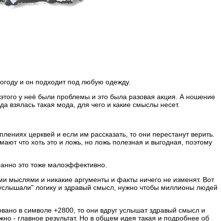
погоду и он подходит под любую одежду.
а этого у неё были проблемы и это была разовая акция. А ношение
а взялась такая мода, для чего и какие смыслы несет.
уплениях церквей и если им рассказать, то они перестанут верить.
умают что хоть это и ложь, но ложь полезная и выгодная, поэтому
транно это тоже малоэффективно.
ми мыслями и никакие аргументы и факты ничего не изменят. Вот
и "услышали" логику и здравый смысл, нужно чтобы миллионы людей
овано в символе +2800, то они вдруг услышат здравый смысл и
ажно - главное результат. Но в общем идея такая и подробнее об