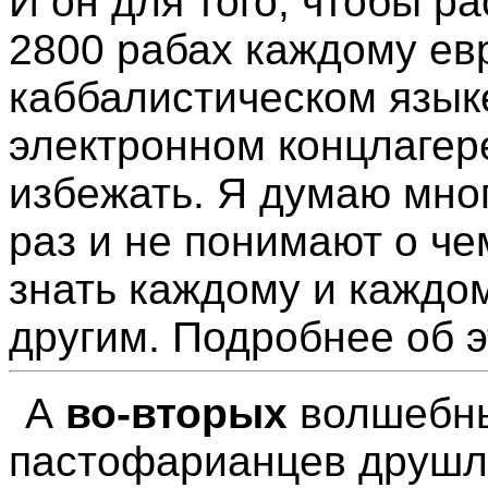
И он для того, чтобы р
2800 рабах каждому евр
каббалистическом язык
электронном концлагере
избежать. Я думаю мно
раз и не понимают о чем
знать каждому и каждо
другим. Подробнее об 
А
во-вторых
волшебный
пастофарианцев друшла