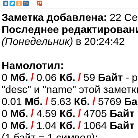
Заметка добавлена:
22 Се
Последнее редактирован
(Понедельник)
в 20:24:42
Намолотил:
0
Мб.
/
0.06
Кб.
/
59
Байт
- 
"desc" и "name" этой заметк
0.01
Мб.
/
5.63
Кб.
/
5769
Ба
0
Мб.
/
4.59
Кб.
/
4705
Байт
0
Мб.
/
1.04
Кб.
/
1064
Байт
(1 байт = 1 символ);