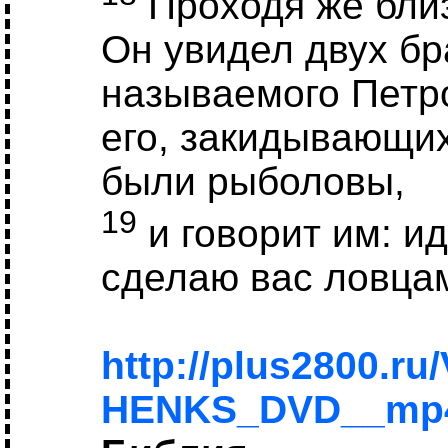
Проходя же близ
Он увидел двух бр
называемого Петро
его, закидывающих
были рыболовы,
19
и говорит им: и
сделаю вас ловца
http://plus2800.ru
HENKS_DVD__mp4/B