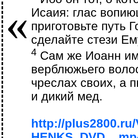
«
Исаия: глас вопию
приготовьте путь 
сделайте стези Ем
4
Сам же Иоанн им
верблюжьего волос
чреслах своих, а 
и дикий мед.
http://plus2800.ru
HENKS_DVD__mp4/B