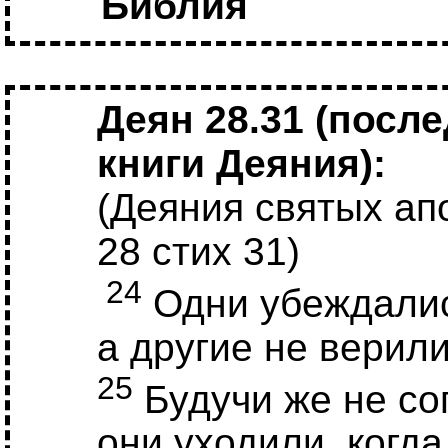
Библия
Деян 28.31 (посл
книги Деяния):
(Деяния святых ап
28 стих 31)
24
Одни убеждалис
а другие не верили
25
Будучи же не со
они уходили, когд