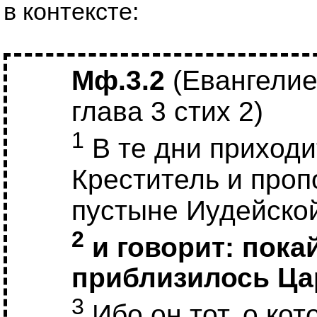
в контексте:
Мф.3.2
(Евангелие
глава 3 стих 2)
1
В те дни приход
Креститель и проп
пустыне Иудейско
2
и говорит: пока
приблизилось Ца
3
Ибо он тот, о кот