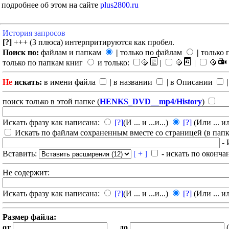
подробнее об этом на сайте
plus2800.ru
История запросов
[?]
+++ (3 плюса) интерпритируются как пробел.
Поиск по:
файлам и папкам
|
только по файлам
|
только 
только по папкам книг
и только:
|
|
Не
искать:
в имени файла
| в названии
| в Описании
|
поиск только в этой папке (
HENKS_DVD__mp4/History
)
Искать фразу как написана:
[?]
(И ... и ...и...)
[?]
(Или ... ил
Искать по файлам сохраненным вместе со страницей (в папка
- 
Вставить:
[ + ]
- искать по оконча
Не содержит:
Искать фразу как написана:
[?]
(И ... и ...и...)
[?]
(Или ... ил
Размер файла:
от
до
(