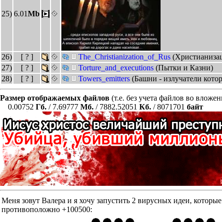
25)
6.01
Mb
26)
[ ? ]
The_Christianization_of_Rus
(Христианизац
27)
[ ? ]
Torture_and_executions
(Пытки и Казни)
28)
[ ? ]
Towers_emitters
(Башни - излучатели котор
Размер отображаемых файлов
(т.е. без учета файлов во вложе
0.00752
Гб.
/ 7.69777
Мб.
/ 7882.52051
Кб.
/ 8071701
байт
Меня зовут Валера и я хочу запустить 2 вирусных идеи, к
противоположно +100500: