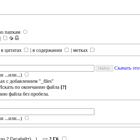
по папкам
|
 в цитатах
|
в содержании
|
метках
Скачать эт
и ...или...)
х с добавлением "_files"
Искать по окончанию файла
[?]
нию файла без пробела.
и ...или...)
до 2 Гигабайт)
|
>=
2 Гб
.