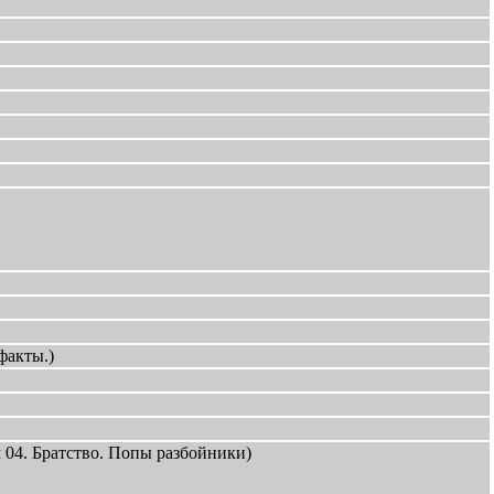
факты.)
 04. Братство. Попы разбойники)