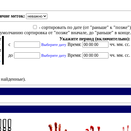
ичие меток:
- сортировать по дате (от "раньше" к "позже")
 умолчанию сортировка от "позже" вначале, до "раньше" в конце.
:
Укажите период (включительно):
с
Время:
чч. мм. сс.
Выберите дату
:
до
Время:
чч. мм. сс.
Выберите дату
е найденные).