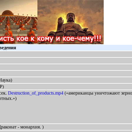
ведения
Наука)
Р)
сек.
Destruction_of_products.mp4
(«американцы уничтожают зерно 
отных.»)
раконат - монархия. )