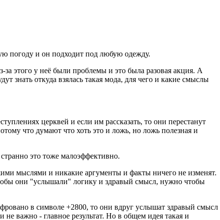
юбую погоду и он подходит под любую одежду.
-за этого у неё были проблемы и это была разовая акция. А
т знать откуда взялась такая мода, для чего и какие смыслы
еступлениях церквей и если им рассказать, то они перестанут
потому что думают что хоть это и ложь, но ложь полезная и
и странно это тоже малоэффективно.
ужими мыслями и никакие аргументы и факты ничего не изменят.
 чтобы они "услышали" логику и здравый смысл, нужно чтобы
ифровано в символе +2800, то они вдруг услышат здравый смысл
и не важно - главное результат. Но в общем идея такая и