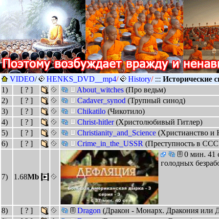
VIDEO
/
HENKS_DVD__mp4
/
History
/
:::
Исторические с
1)
[ ? ]
About_witches
(Про ведьм)
2)
[ ? ]
Cadaver_synod
(Трупный синод)
3)
[ ? ]
Chikatilo
(Чикотило)
4)
[ ? ]
Christ-hitler
(Христолюбивый Гитлер)
5)
[ ? ]
Christianity_and_Science
(Христианство и 
6)
[ ? ]
Crime_in_the_USSR
(Преступность в ССС
0 мин. 41 
голодных безраб
7)
1.68
Mb
8)
[ ? ]
Dragon
(Дракон - Монарх. Дракония или Д