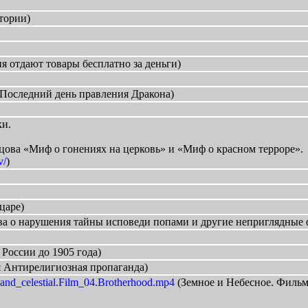
тории)
я отдают товары бесплатно за деньги)
Последний день правления Дракона)
ки.
цова «Миф о гонениях на церковь» и «Миф о красном терроре».
v/
)
царе)
а о нарушения тайны исповеди попами и другие неприглядные 
 России до 1905 года)
 Антирелигиозная пропаганда)
l_and_celestial.Film_04.Brotherhood.mp4
(Земное и Небесное. Фильм