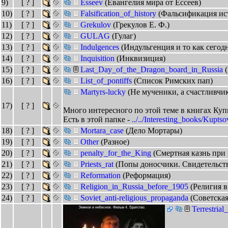
9)
[ ? ]
Esseev
(Евангелия мира от Ессеев)
10)
[ ? ]
Falsification_of_history
(Фальсификация ис
11)
[ ? ]
Grekulov
(Грекулов Е. Ф.)
12)
[ ? ]
GULAG
(Гулаг)
13)
[ ? ]
Indulgences
(Индульгенция и то как сегодн
14)
[ ? ]
Inquisition
(Инквизиция)
15)
[ ? ]
Last_Day_of_the_Dragon_board_in_Russia
(
16)
[ ? ]
List_of_pontiffs
(Список Римских пап)
Martyrs-lucky
(Не мученики, а счастливчи
17)
[ ? ]
Много интересного по этой теме в книгах Куп
Есть в этой папке -
../../Interesting_books/Kuptso
18)
[ ? ]
Mortara_case
(Дело Мортары)
19)
[ ? ]
Other
(Разное)
20)
[ ? ]
penalty_for_the_King
(Смертная казнь при 
21)
[ ? ]
Priests_rat
(Попы доносчики. Свидетельств
22)
[ ? ]
Reformation
(Реформация)
23)
[ ? ]
Religion_in_Russia_before_1905
(Религия в
24)
[ ? ]
Soviet_anti-religious_propaganda
(Советская
Terrestria