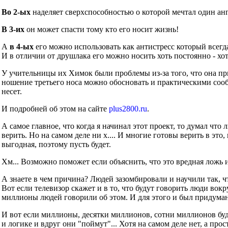
Во 2-ых
наделяет сверхспособностью о которой мечтал один ан
В 3-их
он может спасти тому кто его носит жизнь!
А
в 4-ых
его можно использовать как антистресс который всегд
И в отличии от друшлака его можно носить хоть постоянно - хот
У учительницы их Химок были проблемы из-за того, что она при
ношение третьего носа можно обосновать и практическими сообр
несет.
И подробней об этом на сайте
plus2800.ru
.
А самое главное, что когда я начинал этот проект, то думал что
верить. Но на самом деле ни х.... И многие готовы верить в это
выгодная, поэтому пусть будет.
Хм... Возможно поможет если объяснить, что это вредная ложь 
А знаете в чем причина? Людей зазомбировали и научили так, ч
Вот если телевизор скажет и в то, что будут говорить люди во
миллионы людей говорили об этом. И для этого и был придуман
И вот если миллионы, десятки миллионов, сотни миллионов буд
и логике и вдруг они "поймут"... Хотя на самом деле нет, а прос