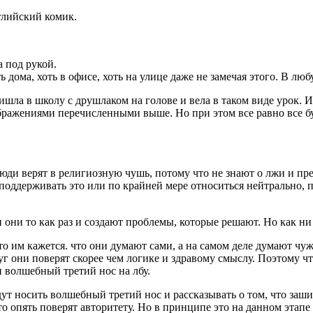
глийский комик.
а под рукой.
ь дома, хоть в офисе, хоть на улице даже не замечая этого. В л
шла в школу с друшлаком на голове и вела в таком виде урок. Из
ажениями перечисленными выше. Но при этом все равно все буду
 люди верят в религиозную чушь, потому что не знают о лжи и пр
, поддерживать это или по крайней мере относиться нейтрально, 
и они то как раз и создают проблемы, которые решают. Но как н
то им кажется. что они думают сами, а на самом деле думают ч
круг они поверят скорее чем логике и здравому смыслу. Поэтому
 волшебный третий нос на лбу.
ут носить волшебный третий нос и рассказывать о том, что заш
то опять поверят авторитету. Но в принципе это на данном этапе 