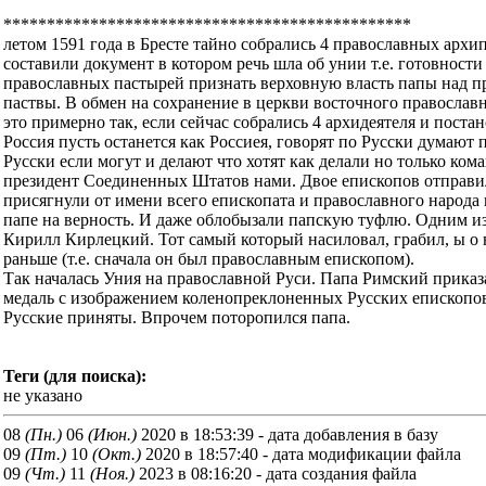
***********************************************
летом 1591 года в Бресте тайно собрались 4 православных архи
составили документ в котором речь шла об унии т.е. готовности
православных пастырей признать верховную власть папы над п
паствы. В обмен на сохранение в церкви восточного православн
это примерно так, если сейчас собрались 4 архидеятеля и поста
Россия пусть останется как Россиея, говорят по Русски думают 
Русски если могут и делают что хотят как делали но только кома
президент Соединенных Штатов нами. Двое епископов отправи
присягнули от имени всего епископата и православного народа
папе на верность. И даже облобызали папскую туфлю. Одним и
Кирилл Кирлецкий. Тот самый который насиловал, грабил, ы о
раньше (т.е. сначала он был православным епископом).
Так началась Уния на православной Руси. Папа Римский приказ
медаль с изображением коленопреклоненных Русских епископо
Русские приняты. Впрочем поторопился папа.
Теги (для поиска):
не указано
08
(Пн.)
06
(Июн.)
2020 в 18:53:39 - дата добавления в базу
09
(Пт.)
10
(Окт.)
2020 в 18:57:40 - дата модификации файла
09
(Чт.)
11
(Ноя.)
2023 в 08:16:20 - дата создания файла