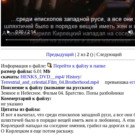
Предыдущий
| 2 из
2
()
| Следующий
Информация о файле:
Перейти к файлу в папке
размер файла:
6.01
Mb
скачать:
HENKS_DVD__mp4/ History/
Terrestrial_and_celestial.Film_04.Brotherhood.mp4
превьюшка
ес
Пояснение к файлу (название на русском):
Земное и Небесное. Фильм 04. Братство. Попы разбойники
Коммертарий к файлу:
не указано
Цитаты из файла:
И вот я вычитал, что среди епископов западной руси, а все они 
шляхтичей было в порядке вещей иметь жен и любовниц. А еп
Кирлецкий нападал на соседние имения, грабил на дорогах и да
О Кирлецком я еще потом раскажу.