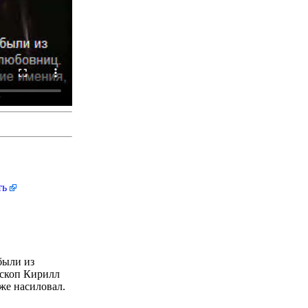
ть
были из
ископ Кирилл
же насиловал.