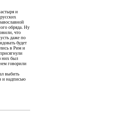
пастыря и
 русских
равославной
ого обряда. Ну
новили, что
пусть даже по
ндовать будет
лись в Рим и
 присягнули
з них был
 нем говорили
ал выбить
в и надписью