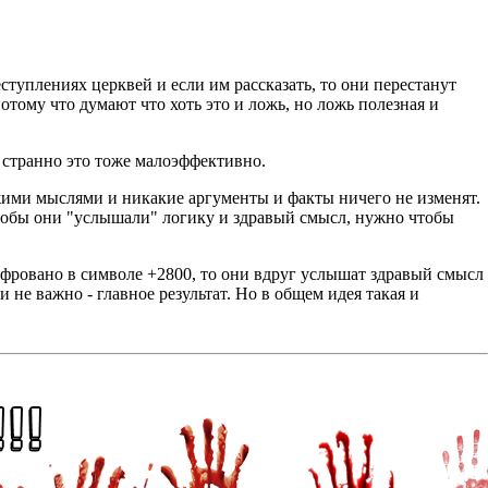
еступлениях церквей и если им рассказать, то они перестанут
потому что думают что хоть это и ложь, но ложь полезная и
и странно это тоже малоэффективно.
ужими мыслями и никакие аргументы и факты ничего не изменят.
 чтобы они "услышали" логику и здравый смысл, нужно чтобы
ифровано в символе +2800, то они вдруг услышат здравый смысл
и не важно - главное результат. Но в общем идея такая и