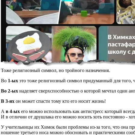
Тоже религиозный символ, но тройного назначения.
Во
1-ых
это тоже религиозный символ придуманный для того, чт
Во 2-ых
наделяет сверхспособностью о которой мечтал один ан
В 3-их
он может спасти тому кто его носит жизнь!
А
в 4-ых
его можно использовать как антистресс который всегд
И в отличии от друшлака его можно носить хоть постоянно - хот
У учительницы их Химок были проблемы из-за того, что она при
ношение третьего носа можно обосновать и практическими сообр