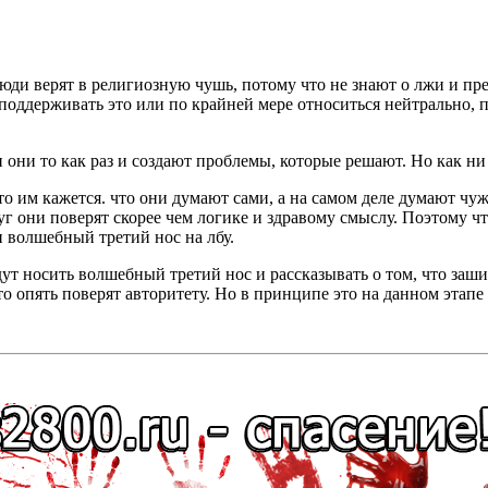
 люди верят в религиозную чушь, потому что не знают о лжи и пр
, поддерживать это или по крайней мере относиться нейтрально, 
и они то как раз и создают проблемы, которые решают. Но как н
то им кажется. что они думают сами, а на самом деле думают ч
круг они поверят скорее чем логике и здравому смыслу. Поэтому
 волшебный третий нос на лбу.
ут носить волшебный третий нос и рассказывать о том, что заш
то опять поверят авторитету. Но в принципе это на данном этапе 