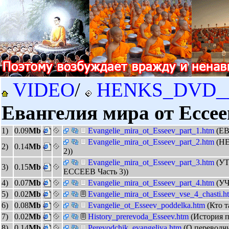
VIDEO
/
HENKS_DVD_
Евангелия мира от Ессее
1)
0.09
Mb
Evangelie_mira_ot_Esseev_part_1.htm
(Е
Evangelie_mira_ot_Esseev_part_2.htm
(Н
2)
0.14
Mb
2))
Evangelie_mira_ot_Esseev_part_3.htm
(У
3)
0.15
Mb
ЕССЕЕВ Часть 3))
4)
0.07
Mb
Evangelie_mira_ot_Esseev_part_4.htm
(У
5)
0.02
Mb
Evangelie_mira_ot_Esseev_vse_4_chasti.
6)
0.08
Mb
Evangelie_ot_Esseev_poddelka.htm
(Кто 
7)
0.02
Mb
History_prerevoda_Esseev.htm
(История п
8)
0.14
Mb
Perevodchik_evangeliya.htm
(О переводчи