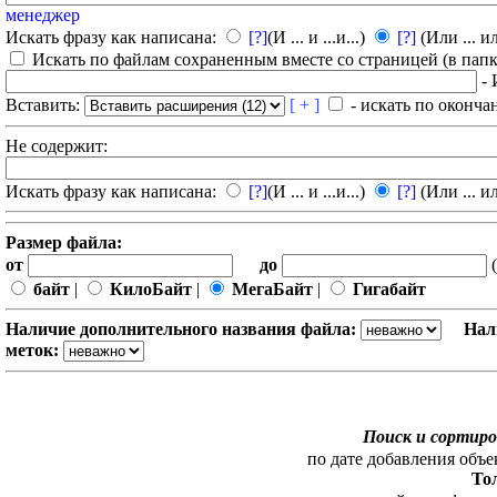
менеджер
Искать фразу как написана:
[?]
(И ... и ...и...)
[?]
(Или ... ил
Искать по файлам сохраненным вместе со страницей (в папка
- 
Вставить:
[ + ]
- искать по оконча
Не содержит:
Искать фразу как написана:
[?]
(И ... и ...и...)
[?]
(Или ... ил
Размер файла:
от
до
(
байт
|
КилоБайт
|
МегаБайт
|
Гигабайт
Наличие дополнительного названия файла:
Нал
меток:
Поиск и сортиро
по дате добавления объе
То