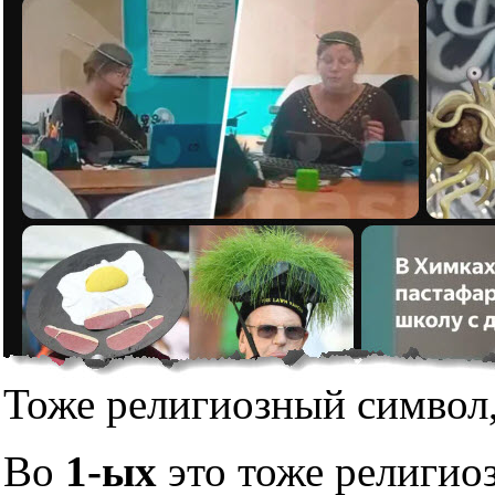
Тоже религиозный символ,
Во
1-ых
это тоже религио