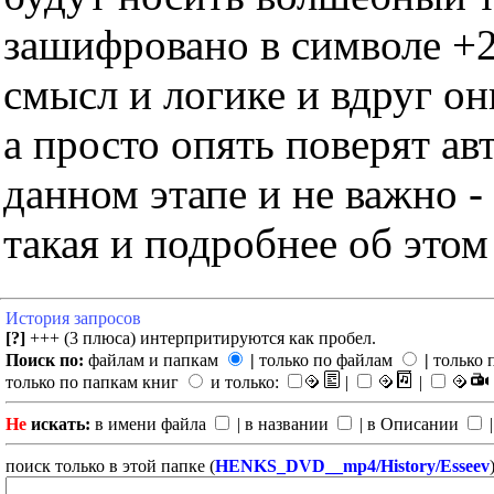
зашифровано в символе +2
смысл и логике и вдруг он
а просто опять поверят ав
данном этапе и не важно -
такая и подробнее об этом
История запросов
[?]
+++ (3 плюса) интерпритируются как пробел.
Поиск по:
файлам и папкам
|
только по файлам
|
только 
только по папкам книг
и только:
|
|
Не
искать:
в имени файла
| в названии
| в Описании
|
поиск только в этой папке (
HENKS_DVD__mp4/History/Esseev