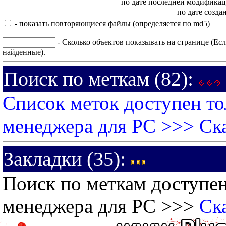
по дате последней модифика
по дате созда
- показать повторяющиеся файлы (определяется по md5)
- Сколько объектов показывать на странице (Есл
найденные).
Поиск по меткам (82):
Список меток доступен то
менеджера для PC >>>
Ск
Закладки (35):
Поиск по меткам доступен
менеджера для PC >>>
Ск