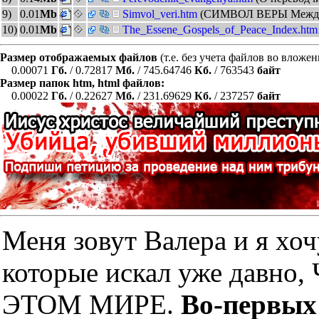
9)
0.01
Mb
Simvol_veri.htm
(СИМВОЛ ВЕРЫ Междун
10)
0.01
Mb
The_Essene_Gospels_of_Peace_Index.htm
Размер отображаемых файлов
(т.е. без учета файлов во вложе
0.00071
Гб.
/ 0.72817
Мб.
/ 745.64746
Кб.
/ 763543
байт
Размер папок htm, html файлов:
0.00022
Гб.
/ 0.22627
Мб.
/ 231.69629
Кб.
/ 237257
байт
Меня зовут Валера и я хоч
которые искал уже дав
ЭТОМ МИРЕ.
Во-первых