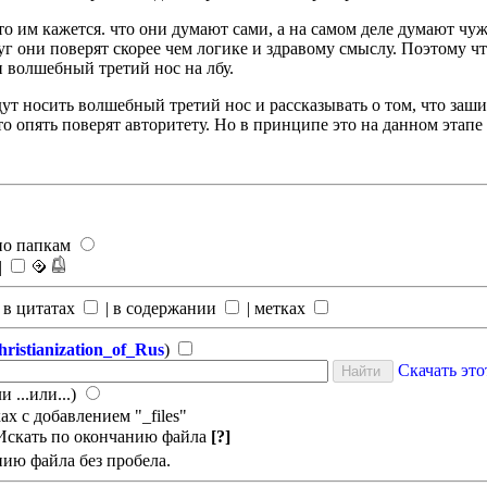
то им кажется. что они думают сами, а на самом деле думают ч
круг они поверят скорее чем логике и здравому смыслу. Поэтому
 волшебный третий нос на лбу.
ут носить волшебный третий нос и рассказывать о том, что заш
то опять поверят авторитету. Но в принципе это на данном этапе 
по папкам
|
 в цитатах
|
в содержании
|
метках
stianization_of_Rus
)
Скачать эт
и ...или...)
х с добавлением "_files"
Искать по окончанию файла
[?]
нию файла без пробела.