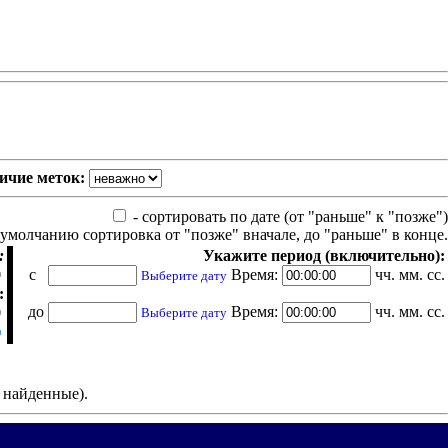
ичие меток:
- сортировать по дате (от "раньше" к "позже")
 умолчанию сортировка от "позже" вначале, до "раньше" в конце.
:
Укажите период (включительно):
с
Время:
чч. мм. сс.
Выберите дату
:
до
Время:
чч. мм. сс.
Выберите дату
е найденные).