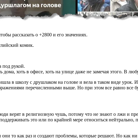
обы рассказать о +2800 и его значениях.
глийский комик.
а под рукой.
ь дома, хоть в офисе, хоть на улице даже не замечая этого. В л
шла в школу с друшлаком на голове и вела в таком виде урок. Из
ажениями перечисленными выше. Но при этом все равно все буду
 люди верят в религиозную чушь, потому что не знают о лжи и пр
, поддерживать это или по крайней мере относиться нейтрально, 
и они то как раз и создают проблемы, которые решают. Но как н