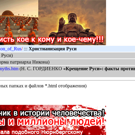
tion_of_Rus
/
:::
Христианизация Руси
 Руси)
орма патриарха Никона)
_myths.htm
(Н. С. ГОРДИЕНКО
«Крещение Руси»: факты против
нных папках и файлов *.html отображения)