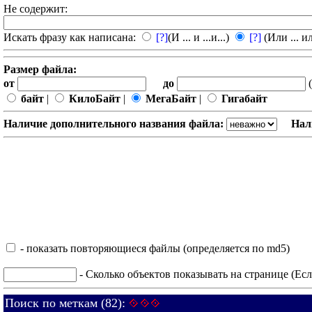
Не содержит:
Искать фразу как написана:
[?]
(И ... и ...и...)
[?]
(Или ... ил
Размер файла:
от
до
(
байт
|
КилоБайт
|
МегаБайт
|
Гигабайт
Наличие дополнительного названия файла:
Нал
- показать повторяющиеся файлы (определяется по md5)
- Сколько объектов показывать на странице (Есл
Поиск по меткам (82):