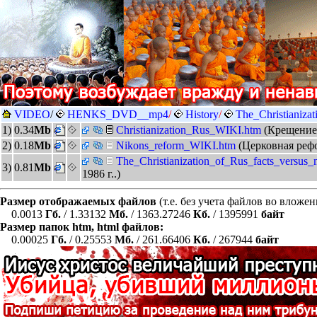
VIDEO
/
HENKS_DVD__mp4
/
History
/
The_Christianiza
1)
0.34
Mb
Christianization_Rus_WIKI.htm
(Крещение
2)
0.18
Mb
Nikons_reform_WIKI.htm
(Церковная реф
The_Christianization_of_Rus_facts_versus
3)
0.81
Mb
1986 г..)
Размер отображаемых файлов
(т.е. без учета файлов во вложе
0.0013
Гб.
/ 1.33132
Мб.
/ 1363.27246
Кб.
/ 1395991
байт
Размер папок htm, html файлов:
0.00025
Гб.
/ 0.25553
Мб.
/ 261.66406
Кб.
/ 267944
байт