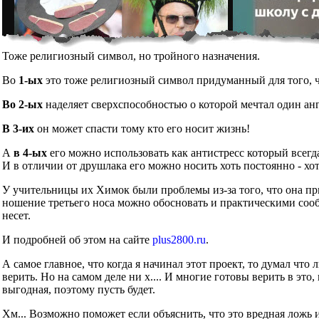
Тоже религиозный символ, но тройного назначения.
Во
1-ых
это тоже религиозный символ придуманный для того, чт
Во 2-ых
наделяет сверхспособностью о которой мечтал один ан
В 3-их
он может спасти тому кто его носит жизнь!
А
в 4-ых
его можно использовать как антистресс который всегд
И в отличии от друшлака его можно носить хоть постоянно - хот
У учительницы их Химок были проблемы из-за того, что она при
ношение третьего носа можно обосновать и практическими сообр
несет.
И подробней об этом на сайте
plus2800.ru
.
А самое главное, что когда я начинал этот проект, то думал что
верить. Но на самом деле ни х.... И многие готовы верить в это
выгодная, поэтому пусть будет.
Хм... Возможно поможет если объяснить, что это вредная ложь 