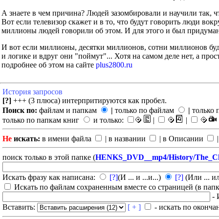
А знаете в чем причина? Людей зазомбировали и научили так, ч
Вот если телевизор скажет и в то, что будут говорить люди во
миллионы людей говорили об этом. И для этого и был придуман
И вот если миллионы, десятки миллионов, сотни миллионов буд
и логике и вдруг они "поймут"... Хотя на самом деле нет, а прос
подробнее об этом на сайте
plus2800.ru
История запросов
[?]
+++ (3 плюса) интерпритируются как пробел.
Поиск по:
файлам и папкам
|
только по файлам
|
только 
только по папкам книг
и только:
|
|
Не
искать:
в имени файла
| в названии
| в Описании
|
поиск только в этой папке (
HENKS_DVD__mp4/History/The_Chri
Искать фразу как написана:
[?]
(И ... и ...и...)
[?]
(Или ... ил
Искать по файлам сохраненным вместе со страницей (в папка
- 
Вставить:
[ + ]
- искать по оконча