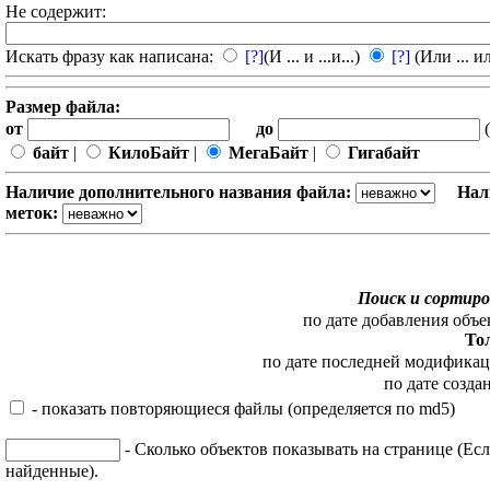
Не содержит:
Искать фразу как написана:
[?]
(И ... и ...и...)
[?]
(Или ... ил
Размер файла:
от
до
(
байт
|
КилоБайт
|
МегаБайт
|
Гигабайт
Наличие дополнительного названия файла:
Нал
меток:
Поиск и сортиро
по дате добавления объе
То
по дате последней модифика
по дате созда
- показать повторяющиеся файлы (определяется по md5)
- Сколько объектов показывать на странице (Есл
найденные).