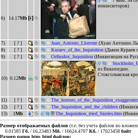
7 мин. 34 с
инквизиторов)
6)
14.17
Mb
7)
[ ? ]
Juan_Antonio_Llorente
(Хуан Антонио Ль
8)
[ ? ]
Kuraev_of_the_Inquisition
(Дькон Кураев 
9)
[ ? ]
Orthodox_Inquisition
(Инквизиция на Рус
Stockholm_B
из Википедии.
Стокгольмская кро
10)
0.12
Mb
11)
[ ? ]
The_horrors_of_the_Inquisition_exaggerate
12)
[ ? ]
The_Inquisition_and_the_children
(Инквизи
13)
1
Mb
The_Inquisition_tried_Stories.htm
(Инкви
Размер отображаемых файлов
(т.е. без учета файлов во вложе
0.01585
Гб.
/ 16.23483
Мб.
/ 16624.4707
Кб.
/ 17023458
байт
Размер папок htm, html файлов: