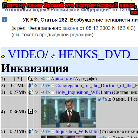
VIDEO
/
HENKS_DVD_
Инквизиция
1)
[ ? ]
Auto-da-fe
(Аутодафе)
2)
0.1
Mb
Congregation_for_the_Doctrine_of_the_F
3)
0.27
Mb
Holy_Inquisition_WIKI.htm
(Святая инк
0 мин. 14 с
4)
0.36
Mb
5)
0.21
Mb
Inquisition_WIKI.htm
(Испанская инкви