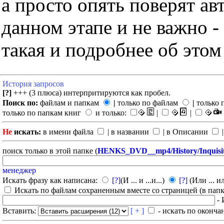
а просто опять поверят ав
данном этапе и не важно -
такая и подробнее об этом
История запросов
[?]
+++ (3 плюса) интерпритируются как пробел.
Поиск по:
файлам и папкам
|
только по файлам
|
только 
только по папкам книг
и только:
|
|
Не
искать:
в имени файла
| в названии
| в Описании
|
поиск только в этой папке (
HENKS_DVD__mp4/History/Inquisit
менеджер
Искать фразу как написана:
[?]
(И ... и ...и...)
[?]
(Или ... ил
Искать по файлам сохраненным вместе со страницей (в папка
- 
Вставить:
[ + ]
- искать по оконча