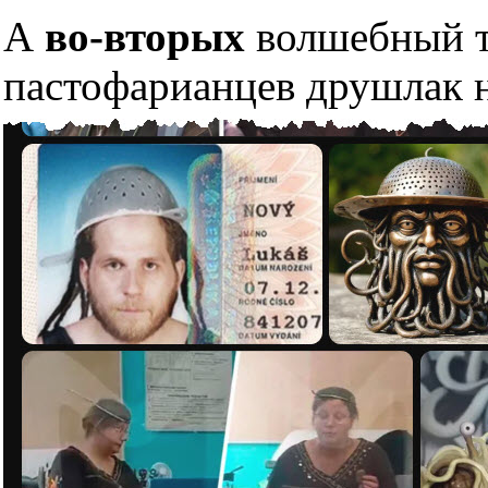
А
во-вторых
волшебный тр
пастофарианцев друшлак н