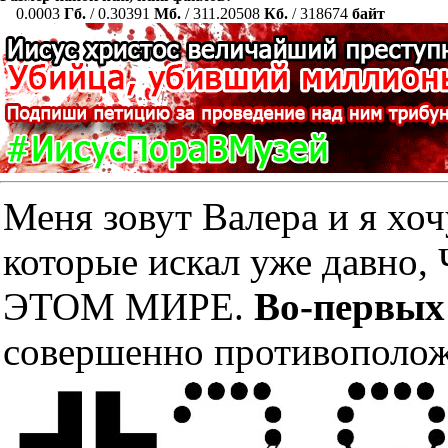
0.0003
Гб.
/ 0.30391
Мб.
/ 311.20508
Кб.
/ 318674
байт
Меня зовут Валера и я хоч
которые искал уже дав
ЭТОМ МИРЕ.
Во-первых
совершенно противополож