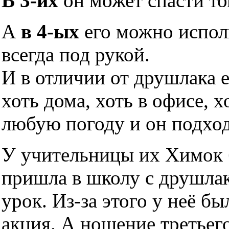
В 3-их
он может спасти то
А
в 4-ых
его можно исполь
всегда под рукой.
И в отличии от друшлака 
хоть дома, хоть в офисе, х
любую погоду и он подхо
У учительницы их Химок б
пришла в школу с друшлако
урок. Из-за этого у неё б
акция. А ношение третьег