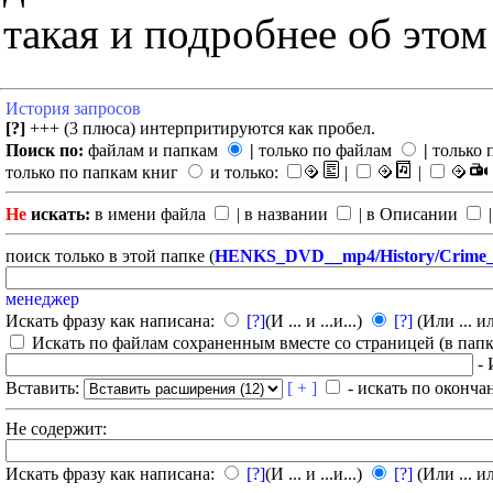
такая и подробнее об этом
История запросов
[?]
+++ (3 плюса) интерпритируются как пробел.
Поиск по:
файлам и папкам
|
только по файлам
|
только 
только по папкам книг
и только:
|
|
Не
искать:
в имени файла
| в названии
| в Описании
|
поиск только в этой папке (
HENKS_DVD__mp4/History/Crime_
менеджер
Искать фразу как написана:
[?]
(И ... и ...и...)
[?]
(Или ... ил
Искать по файлам сохраненным вместе со страницей (в папка
- 
Вставить:
[ + ]
- искать по оконча
Не содержит:
Искать фразу как написана:
[?]
(И ... и ...и...)
[?]
(Или ... ил