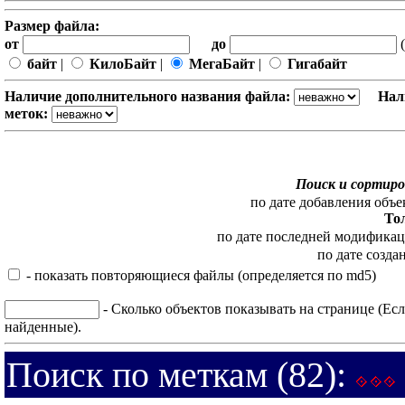
Размер файла:
от
до
(
байт
|
КилоБайт
|
МегаБайт
|
Гигабайт
Наличие дополнительного названия файла:
Нал
меток:
Поиск и сортиро
по дате добавления объе
То
по дате последней модифика
по дате созда
- показать повторяющиеся файлы (определяется по md5)
- Сколько объектов показывать на странице (Есл
найденные).
Поиск по меткам (82):