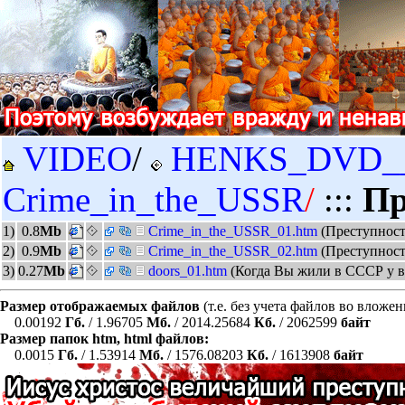
VIDEO
/
HENKS_DVD_
Crime_in_the_USSR
/
:::
Пр
1)
0.8
Mb
Crime_in_the_USSR_01.htm
(Преступност
2)
0.9
Mb
Crime_in_the_USSR_02.htm
(Преступнос
3)
0.27
Mb
doors_01.htm
(Когда Вы жили в СССР у ва
Размер отображаемых файлов
(т.е. без учета файлов во вложе
0.00192
Гб.
/ 1.96705
Мб.
/ 2014.25684
Кб.
/ 2062599
байт
Размер папок htm, html файлов:
0.0015
Гб.
/ 1.53914
Мб.
/ 1576.08203
Кб.
/ 1613908
байт