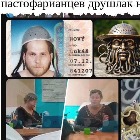
пастофарианцев друшлак н