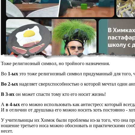
Тоже религиозный символ, но тройного назначения.
Во
1-ых
это тоже религиозный символ придуманный для того, чт
Во 2-ых
наделяет сверхспособностью о которой мечтал один ан
В 3-их
он может спасти тому кто его носит жизнь!
А
в 4-ых
его можно использовать как антистресс который всегд
И в отличии от друшлака его можно носить хоть постоянно - хот
У учительницы их Химок были проблемы из-за того, что она при
ношение третьего носа можно обосновать и практическими сообр
несет.