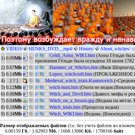
VIDEO
/
HENKS_DVD__mp4
/
History
/
About_witches
/
::
Geldi_Anna_WIKI.htm
(Анна Гёльди была
1)
0.09
Mb
признания Гёльди была осуждена 18 июня 1782 
2)
0.67
Mb
Hammer_of_Witches.htm
(Яков Шпренгер,
3)
0.14
Mb
Lepers_witchcraft.htm
(ПРОКАЖЕННОЕ 
4)
[ ? ]
Medieval_witch_trials-Kantorovich
(«Среднив
5)
0.12
Mb
witch-hunt.htm
(Охота не ведьм.(Википеди
6)
0.06
Mb
Witch_and_Devil.htm
(Дьявол: мифы и реа
7)
0.04
Mb
Witch_on_a_broom.jpg
(Ведьма на метле. 
8)
0.18
Mb
Witch_trials.htm
(Процессы ведьм)
9)
0.34
Mb
Witch_WIKI.htm
(Ведьма. (Википедия))
Размер отображаемых файлов
(т.е. без учета файлов во вложе
0.00159
Гб.
/ 1.62903
Мб.
/ 1668.13086
Кб.
/ 1708166
байт