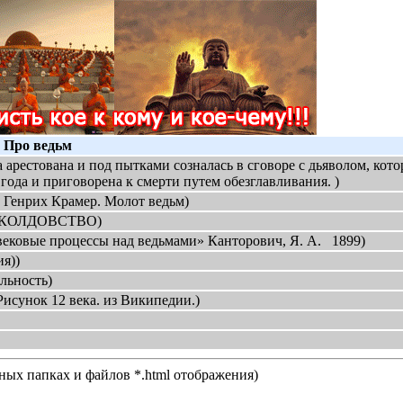
:
Про ведьм
 арестована и под пытками созналась в сговоре с дьяволом, кото
года и приговорена к смерти путем обезглавливания. )
 Генрих Крамер. Молот ведьм)
КОЛДОВСТВО)
ековые процессы над ведьмами» Канторович, Я. А. 1899)
я))
льность)
Рисунок 12 века. из Википедии.)
нных папках и файлов *.html отображения)