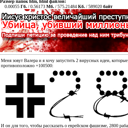
Размер папок htm, html файлов:
0.00055
Гб.
/ 0.56173
Мб.
/ 575.21484
Кб.
/ 589020
байт
Меня зовут Валера и я хочу запустить 2 вирусных идеи, к
противоположно +100500:
И он для того, чтобы рассказать о еврейском фашизме, 2800 ра