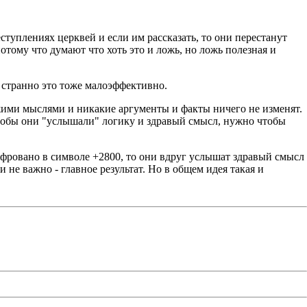
еступлениях церквей и если им рассказать, то они перестанут
потому что думают что хоть это и ложь, но ложь полезная и
и странно это тоже малоэффективно.
ужими мыслями и никакие аргументы и факты ничего не изменят.
 чтобы они "услышали" логику и здравый смысл, нужно чтобы
ифровано в символе +2800, то они вдруг услышат здравый смысл
и не важно - главное результат. Но в общем идея такая и