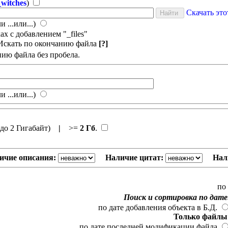
witches
)
Скачать эт
и ...или...)
х с добавлением "_files"
Искать по окончанию файла
[?]
нию файла без пробела.
и ...или...)
до 2 Гигабайт)
|
>=
2 Гб
.
ичие описания:
Наличие цитат:
Нал
по
Поиск и сортировка по дате
по дате добавления объекта в Б.Д.
Только файлы
по дате последней модификации файла