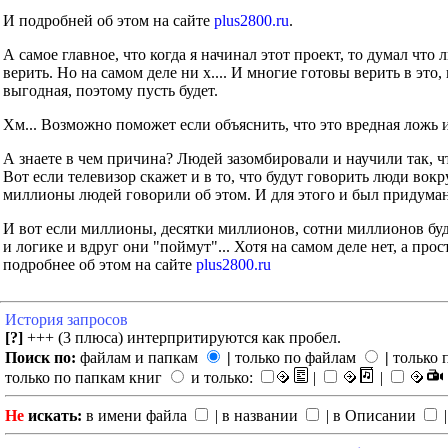
И подробней об этом на сайте
plus2800.ru
.
А самое главное, что когда я начинал этот проект, то думал что
верить. Но на самом деле ни х.... И многие готовы верить в это
выгодная, поэтому пусть будет.
Хм... Возможно поможет если объяснить, что это вредная ложь 
А знаете в чем причина? Людей зазомбировали и научили так, ч
Вот если телевизор скажет и в то, что будут говорить люди во
миллионы людей говорили об этом. И для этого и был придуман
И вот если миллионы, десятки миллионов, сотни миллионов буд
и логике и вдруг они "поймут"... Хотя на самом деле нет, а прос
подробнее об этом на сайте
plus2800.ru
История запросов
[?]
+++ (3 плюса) интерпритируются как пробел.
Поиск по:
файлам и папкам
|
только по файлам
|
только 
только по папкам книг
и только:
|
|
Не
искать:
в имени файла
| в названии
| в Описании
|