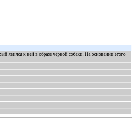
рый явился к ней в образе чёрной собаки. На основании этого