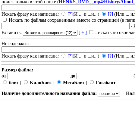
поиск только в этой папке (
HENKS_DVD__mp4/History/About_
Искать фразу как написана:
[?]
(И ... и ...и...)
[?]
(Или ... ил
Искать по файлам сохраненным вместе со страницей (в папка
- 
Вставить:
[ + ]
- искать по оконча
Не содержит:
Искать фразу как написана:
[?]
(И ... и ...и...)
[?]
(Или ... ил
Размер файла:
от
до
(
байт
|
КилоБайт
|
МегаБайт
|
Гигабайт
Наличие дополнительного названия файла:
Нал