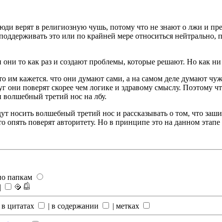
 люди верят в религиозную чушь, потому что не знают о лжи и пр
, поддерживать это или по крайней мере относиться нейтрально, 
и они то как раз и создают проблемы, которые решают. Но как н
то им кажется. что они думают сами, а на самом деле думают ч
круг они поверят скорее чем логике и здравому смыслу. Поэтому
 волшебный третий нос на лбу.
ут носить волшебный третий нос и рассказывать о том, что заш
то опять поверят авторитету. Но в принципе это на данном этапе 
по папкам
|
 в цитатах
|
в содержании
|
метках