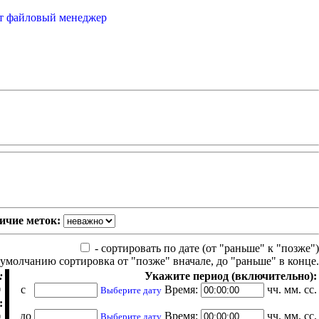
от файловый менеджер
ичие меток:
- сортировать по дате (от "раньше" к "позже")
 умолчанию сортировка от "позже" вначале, до "раньше" в конце.
:
Укажите период (включительно):
с
Время:
чч. мм. сс.
Выберите дату
:
до
Время:
чч. мм. сс.
Выберите дату