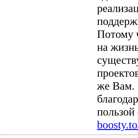
реализа
поддерж
Потому ч
на жизнь
существ
проекто
же Вам.
благодар
пользой 
boosty.t