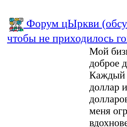
Форум цЫркви (обсуж
чтобы не приходилось го
Мой бизн
доброе д
Каждый 
доллар и
долларов
меня ог
вдохнове