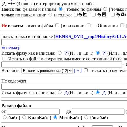
[?]
+++ (3 плюса) интерпритируются как пробел.
Поиск по:
файлам и папкам
|
только по файлам
|
только 
только по папкам книг
и только:
|
|
Не
искать:
в имени файла
| в названии
| в Описании
|
поиск только в этой папке (
HENKS_DVD__mp4/History/GUL
менеджер
Искать фразу как написана:
[?]
(И ... и ...и...)
[?]
(Или ... ил
Искать по файлам сохраненным вместе со страницей (в папка
- 
Вставить:
[ + ]
- искать по оконча
Не содержит:
Искать фразу как написана:
[?]
(И ... и ...и...)
[?]
(Или ... ил
Размер файла:
от
до
(
байт
|
КилоБайт
|
МегаБайт
|
Гигабайт