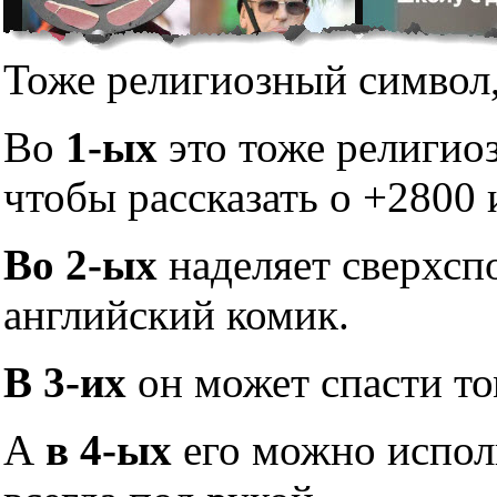
Тоже религиозный символ,
Во
1-ых
это тоже религио
чтобы рассказать о +2800 
Во 2-ых
наделяет сверхсп
английский комик.
В 3-их
он может спасти то
А
в 4-ых
его можно исполь