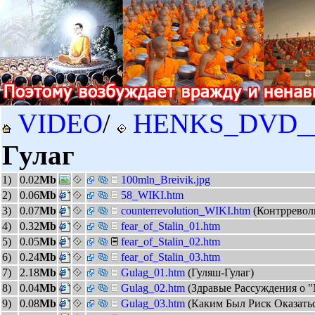
VIDEO
/
HENKS_DVD_
Гулаг
1)
0.02
Mb
100mln_Breivik.jpg
2)
0.06
Mb
58_WIKI.htm
3)
0.07
Mb
counterrevolution_WIKI.htm
(Контрревол
4)
0.32
Mb
fear_of_Stalin_01.htm
5)
0.05
Mb
fear_of_Stalin_02.htm
6)
0.24
Mb
fear_of_Stalin_03.htm
7)
2.18
Mb
Gulag_01.htm
(Гуляш-Гулаг)
8)
0.04
Mb
Gulag_02.htm
(Здравые Рассуждения о 
9)
0.08
Mb
Gulag_03.htm
(Каким Был Риск Оказать