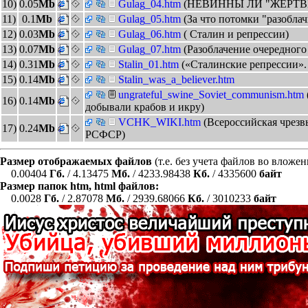
10)
0.05
Mb
Gulag_04.htm
(НЕВИННЫ ЛИ "ЖЕРТВ
11)
0.1
Mb
Gulag_05.htm
(За что потомки "разобла
12)
0.03
Mb
Gulag_06.htm
( Сталин и репрессии)
13)
0.07
Mb
Gulag_07.htm
(Разоблачение очередного
14)
0.31
Mb
Stalin_01.htm
(«Сталинские репрессии».
15)
0.14
Mb
Stalin_was_a_believer.htm
ungrateful_swine_Soviet_communism.htm
16)
0.14
Mb
добывали крабов и икру)
VCHK_WIKI.htm
(Всероссийская чрез
17)
0.24
Mb
РСФСР)
Размер отображаемых файлов
(т.е. без учета файлов во вложе
0.00404
Гб.
/ 4.13475
Мб.
/ 4233.98438
Кб.
/ 4335600
байт
Размер папок htm, html файлов:
0.0028
Гб.
/ 2.87078
Мб.
/ 2939.68066
Кб.
/ 3010233
байт