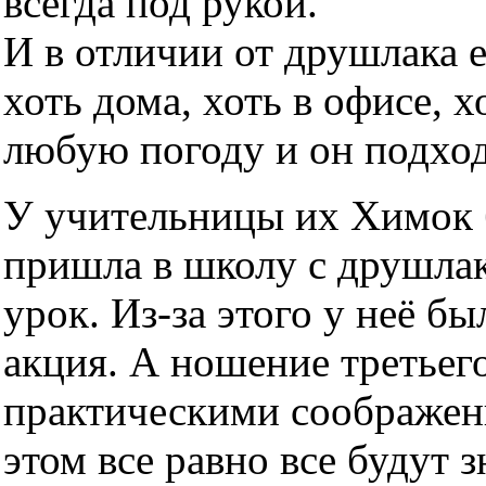
всегда под рукой.
И в отличии от друшлака 
хоть дома, хоть в офисе, х
любую погоду и он подхо
У учительницы их Химок б
пришла в школу с друшлако
урок. Из-за этого у неё б
акция. А ношение третьег
практическими соображен
этом все равно все будут з