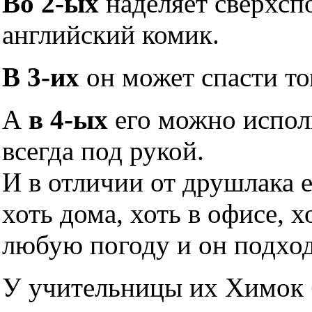
Во 2-ых
наделяет сверхсп
английский комик.
В 3-их
он может спасти то
А
в 4-ых
его можно исполь
всегда под рукой.
И в отличии от друшлака 
хоть дома, хоть в офисе, х
любую погоду и он подхо
У учительницы их Химок б