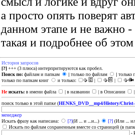
смысл и логике и вдруг он
а просто опять поверят ав
данном этапе и не важно -
такая и подробнее об этом
История запросов
[?]
+++ (3 плюса) интерпритируются как пробел.
Поиск по:
файлам и папкам
|
только по файлам
|
только 
только по папкам книг
и только:
|
|
Не
искать:
в имени файла
| в названии
| в Описании
|
поиск только в этой папке (
HENKS_DVD__mp4/History/Christ-h
менеджер
Искать фразу как написана:
[?]
(И ... и ...и...)
[?]
(Или ... ил
Искать по файлам сохраненным вместе со страницей (в папка
- 