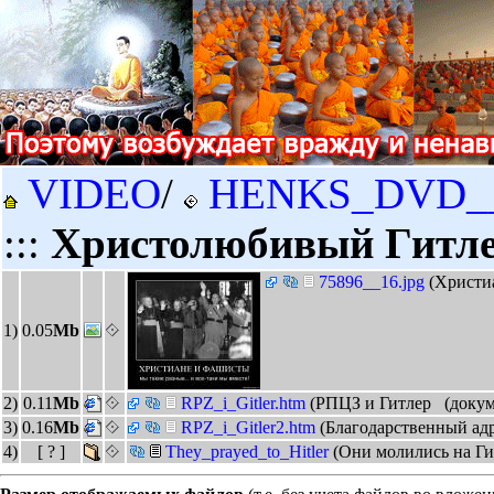
VIDEO
/
HENKS_DVD_
:::
Христолюбивый Гитл
75896__16.jpg
(Христи
1)
0.05
Mb
2)
0.11
Mb
RPZ_i_Gitler.htm
(РПЦЗ и Гитлер (докум
3)
0.16
Mb
RPZ_i_Gitler2.htm
(Благодарственный ад
4)
[ ? ]
They_prayed_to_Hitler
(Они молились на Ги