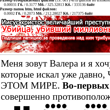
Размер отображаемых файлов
(т.е. без учета файлов во вложе
0.00031
Гб.
/ 0.3177
Мб.
/ 325.32813
Кб.
/ 333136
байт
Размер папок htm, html файлов:
0.0002
Гб.
/ 0.2073
Мб.
/ 212.28027
Кб.
/ 217375
байт
Меня зовут Валера и я хоч
которые искал уже дав
ЭТОМ МИРЕ.
Во-первых
совершенно противополож