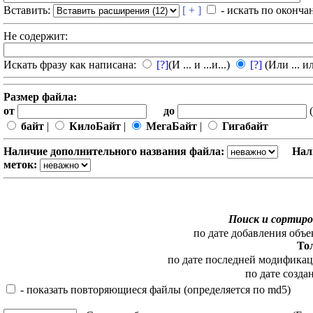
Вставить:
[ + ]
- искать по оконча
Не содержит:
Искать фразу как написана:
[?]
(И ... и ...и...)
[?]
(Или ... ил
Размер файла:
от
до
(
байт
|
КилоБайт
|
МегаБайт
|
Гигабайт
Наличие дополнительного названия файла:
Нал
меток:
Поиск и сортиро
по дате добавления объе
То
по дате последней модифика
по дате созда
- показать повторяющиеся файлы (определяется по md5)