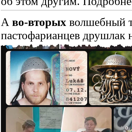
об этом другим. Подробне
А
во-вторых
волшебный тр
пастофарианцев друшлак н