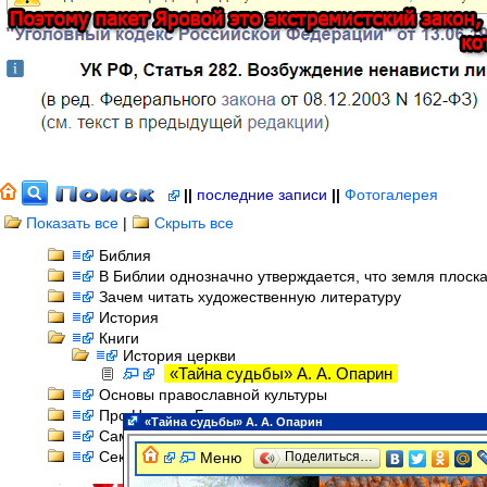
||
последние записи
||
Фотогалерея
Показать все
|
Скрыть все
Библия
В Библии однозначно утверждается, что земля плоск
Зачем читать художественную литературу
История
Книги
История церкви
«Тайна судьбы» А. А. Опарин
Основы православной культуры
Про Царство Божье
«Тайна судьбы» А. А. Опарин
Самоистязание
Секс и религия