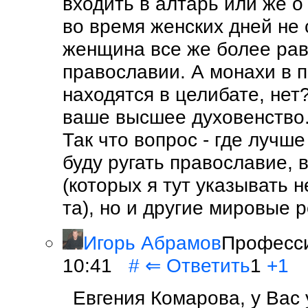
входить в алтарь или же о
во время женских дней не
женщина все же более рав
православии. А монахи в 
находятся в целибате, нет
ваше высшее духовенство
Так что вопрос - где лучше
буду ругать православие, 
(которых я тут указывать н
та), но и другие мировые р
Игорь Абрамов
Професси
10:41
#
⇐
Ответить
1
+1
Евгения Комарова, у Вас