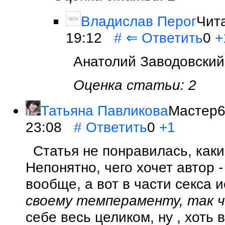
Владислав Перог
Чита
19:12
#
⇐
Ответить
0
+
Анатолий Заводовский
Оценка статьи: 2
Татьяна Павликова
Мастер6
23:08
#
Ответить
0
+1
Статья не понравилась, каки
Непонятно, чего хочет автор 
вообще, а вот в части секса 
своему темпераменту, так 
себе весь целиком, ну , хоть 