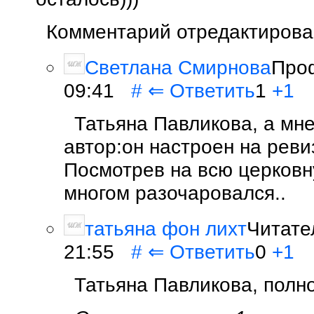
Комментарий отредактирован
Светлана Смирнова
Проф
09:41
#
⇐
Ответить
1
+1
Татьяна Павликова, а мне
автор:он настроен на рев
Посмотрев на всю церковну
многом разочаровался..
татьяна фон лихт
Читате
21:55
#
⇐
Ответить
0
+1
Татьяна Павликова, полно