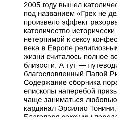
2005 году вышел католичес
под названием «Грех не де
произвело эффект разорв
католичество исторически
нетерпимой к сексу конфе
века в Европе религиозны
жизни считалось полное в
близости. А тут — путево
благословленный Папой Ри
Содержание сборника пор
епископы наперебой призы
чаще заниматься любовью.
кардинал Эрсилио Тонини,
Благодаря сексу мы перед