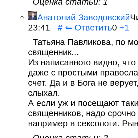
Оценка статьи: 1
Анатолий Заводовский
Ч
23:41
#
⇐
Ответить
0
+1
Татьяна Павликова, по мо
священник...
Из написанного видно, что
даже с простыми правосла
счет. Да и в Бога не верует
слыхал.
А если уж и посещают так
священников, надо срочно
например в сексологи. Рын
Оценка статьи: 2