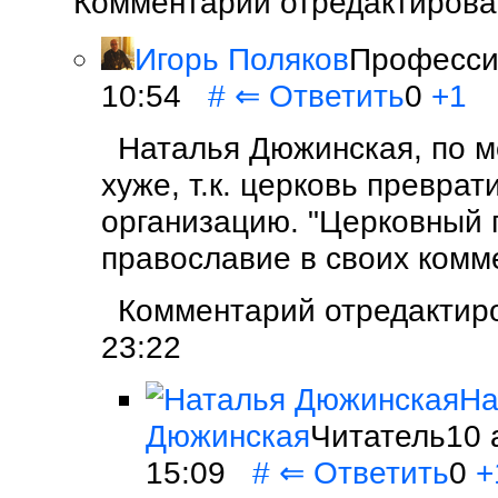
Комментарий отредактирован
Игорь Поляков
Профессио
10:54
#
⇐
Ответить
0
+1
Наталья Дюжинская, по м
хуже, т.к. церковь превра
организацию. "Церковный 
православие в своих комм
Комментарий отредактиро
23:22
На
Дюжинская
Читатель10 
15:09
#
⇐
Ответить
0
+