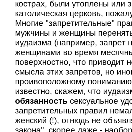
кострах, были утоплены или з
католическая церковь, пожалу
Многие "запретительные" пр
мужчины и женщины переняты
иудаизма (например, запрет 
женщинами во время месячных
поверхностно, что приводит 
смысла этих запретов, но ино
проивоположному пониманию.
известно, скажем, что иудаи
обязанность
сексуальное уд
запретительных правил немало
женский (!), отнюдь не объяв
закона", скорее даже - наобо