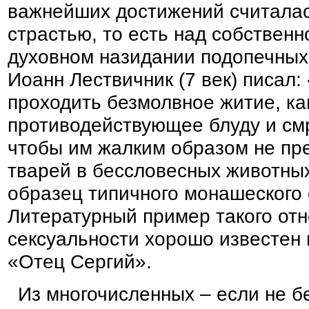
важнейших достижений считалас
страстью, то есть над собствен
духовном назидании подопечных
Иоанн Лествичник (7 век) писал:
проходить безмолвное житие, ка
противодействующее блуду и смр
чтобы им жалким образом не пр
тварей в бессловесных животных
образец типичного монашеского 
Литературный пример такого от
сексуальности хорошо известен п
«Отец Сергий».
Из многочисленных – если не б