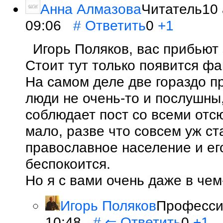
Анна Алмазова
Читатель10 
09:06
#
Ответить
0
+1
Игорь Поляков, вас прибьют
Стоит тут только появится фа
На самом деле две гораздо п
люди не очень-то и послушны,
соблюдает пост со всеми от
мало, разве что совсем уж ст
православное население и ег
беспокоится.
Но я с вами очень даже в чем-
Игорь Поляков
Профессио
10:48
#
⇐
Ответить
0
+1