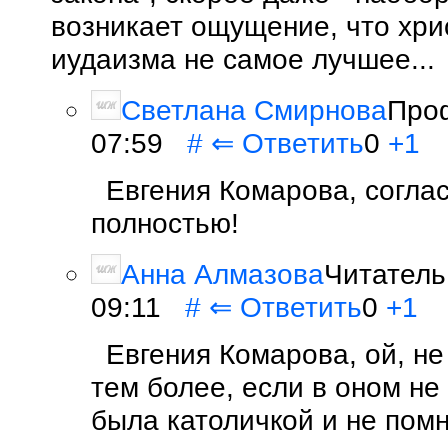
возникает ощущение, что хри
иудаизма не самое лучшее...
Светлана Смирнова
Проф
07:59
#
⇐
Ответить
0
+1
Евгения Комарова, согла
полностью!
Анна Алмазова
Читатель
09:11
#
⇐
Ответить
0
+1
Евгения Комарова, ой, не
тем более, если в оном не
была католичкой и не пом