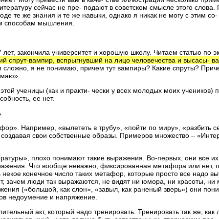
литературу сейчас не пре- подают в советском смысле этого слова
ходе те же знания и те же навыки, однако я никак не могу с этим с
гим способам мышления.
7 лет, закончила университет и хорошую школу. Читаем статью по 
кий спрут-вампир, вспрыгнувший на лицо человечества и высасы- 
 сложно, я не понимаю, причем тут вампиры? Какие спруты? Приче
нимаю».
этой ученицы (как и практи- чески у всех молодых моих учеников)
собность, ее нет.
ь.
фор». Например, «вылететь в трубу», «пойти по миру», «разбить с
создавая свои собственные образы. Примеров множество – «Интерн
ратуры», плохо понимают такие выражения. Во-первых, они все их
ражения. Что вообще неважно, фиксированная метафора или нет, по-
ть некое конечное число таких метафор, которые просто все надо в
т, зачем люди так выражаются, не видят ни юмора, ни красоты, ни
 жения («большой, как слон», «завыл, как раненый зверь») они пон
ков недоумение и напряжение.
ительный акт, который надо тренировать. Тренировать так же, ка