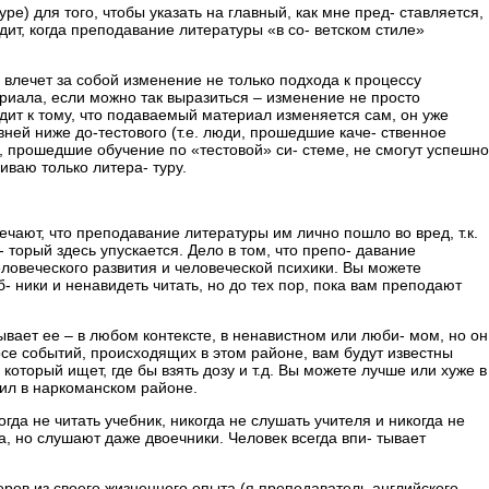
) для того, чтобы указать на главный, как мне пред- ставляется,
дит, когда преподавание литературы «в со- ветском стиле»
 влечет за собой изменение не только подхода к процессу
ериала, если можно так выразиться – изменение не просто
дит к тому, что подаваемый материал изменяется сам, он уже
ней ниже до-тестового (т.е. люди, прошедшие каче- ственное
и, прошедшие обучение по «тестовой» си- стеме, не смогут успешно
иваю только литера- туру.
ечают, что преподавание литературы им лично пошло во вред, т.к.
 торый здесь упускается. Дело в том, что препо- давание
овеческого развития и человеческой психики. Вы можете
 ники и ненавидеть читать, но до тех пор, пока вам преподают
ывает ее – в любом контексте, в ненавистном или люби- мом, но он
рсе событий, происходящих в этом районе, вам будут известны
который ищет, где бы взять дозу и т.д. Вы можете лучше или хуже в
жил в наркоманском районе.
да не читать учебник, никогда не слушать учителя и никогда не
ха, но слушают даже двоечники. Человек всегда впи- тывает
ров из своего жизненного опыта (я преподаватель английского