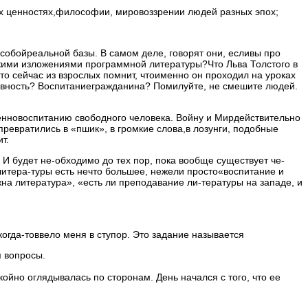
ых ценностях,философии, мировоззрении людей разных эпох;
собойреальной базы. В самом деле, говорят они, есливы про
т-кими изложениями программной литературы?Что Льва Толстого в
то сейчас из взрослых помнит, чтоименно он проходил на уроках
уховность? Воспитаниегражданина? Помилуйте, не смешите людей.
венновоспитанию свободного человека. Войну и Мирдействительно
ревратились в «пшик», в громкие слова,в лозунги, подобные
т.
И будет не-обходимо до тех пор, пока вообще существует че-
 литера-туры есть нечто большее, нежели просто«воспитание и
на литература», «есть ли преподавание ли-тературы на западе, и
когда-товвело меня в ступор. Это задание называется
я вопросы.
ойно оглядывалась по сторонам. День начался с того, что ее
: