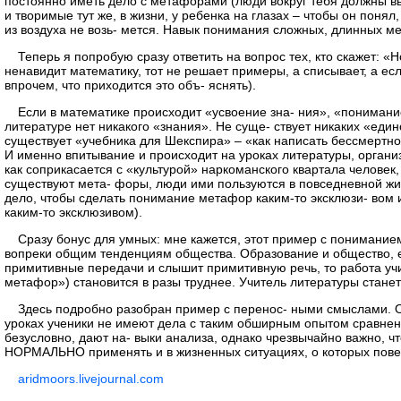
постоянно иметь дело с метафорами (люди вокруг тебя должны вы
и творимые тут же, в жизни, у ребенка на глазах – чтобы он поня
из воздуха не возь- мется. Навык понимания сложных, длинных м
Теперь я попробую сразу ответить на вопрос тех, кто скажет: «
ненавидит математику, тот не решает примеры, а списывает, а есл
впрочем, что приходится это объ- яснять).
Если в математике происходит «усвоение зна- ния», «понимание
литературе нет никакого «знания». Не суще- ствует никаких «еди
существует «учебника для Шекспира» – «как написать бессмертное 
И именно впитывание и происходит на уроках литературы, организо
как соприкасается с «культурой» наркоманского квартала человек
существуют мета- форы, люди ими пользуются в повседневной жиз
дело, чтобы сделать понимание метафор каким-то эксклюзи- вом
каким-то эксклюзивом).
Сразу бонус для умных: мне кажется, этот пример с понимание
вопреки общим тенденциям общества. Образование и общество, ес
примитивные передачи и слышит примитивную речь, то работа учи
метафор») становится в разы труднее. Учитель литературы стане
Здесь подробно разобран пример с перенос- ными смыслами. Од
уроках ученики не имеют дела с таким обширным опытом сравнени
безусловно, дают на- выки анализа, однако чрезвычайно важно, ч
НОРМАЛЬНО применять и в жизненных ситуациях, о которых повест
aridmoors.livejournal.com