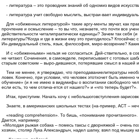
- литература – это проводник знаний об одномиз видов искус
- литература учит свободно мыслить, выстраи-вает индивидуаль
Для «обиженных литературой» такие аргу-менты звучат, как пр
прочтение и осмысление – то вы что, незнаете, что почти все у
действительности читалипрактически единицы? Зачем так себя (и 
литературы?Когда и где в жизни ему это пригодилось? Ктосейчас 
Ин-дивидуальный стиль, язык, философия, миро-воззрение? Какие 
И с «обиженными» нельзя не согласиться. Дей-ствительно, в с
не читают. Сочинения, в самомделе, переписывают с готовых шаб
старым советским – выро-дившиеся, потерявшие смысл в нашей ис
Тем не менее, я утверждаю, что преподаваниелитературы необх
ловек. Конечно, при условии, что человек этотхочет быть именно 
обучение» (и я не имею в видумифы о воспитании свободного чело
если есть, то чем отлича-ется от нашего?» и «что теперь будет?».
Итак, приступим. Начать хочу с небольшоговступления-зарисовк
Знаете, в американских школьных тестах (на-пример, ACT – неч
«reading comprehension». То бишь, «понимание прочитанного». 
Дается, например:
«Молодая рыжая собака – помесь таксы с дворняжкой – очень похо
хозяин, столяр Лука Александрыч, надел шапку, взял под мышку к