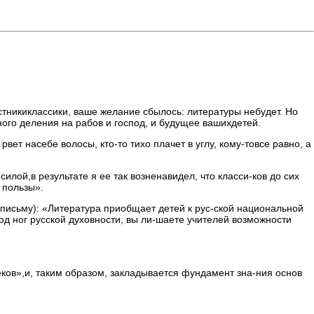
истникиклассики, ваше желание сбылось: литературы небудет. Но
-ного деления на рабов и господ, и будущее вашихдетей.
вет насебе волосы, кто-то тихо плачет в углу, кому-товсе равно, а
лой,в результате я ее так возненавидел, что класси-ков до сих
 пользы».
письму): «Литература приобщает детей к рус-ской национальной
д ног русской духовности, вы ли-шаете учителей возможности
еков»,и, таким образом, закладывается фундамент зна-ния основ