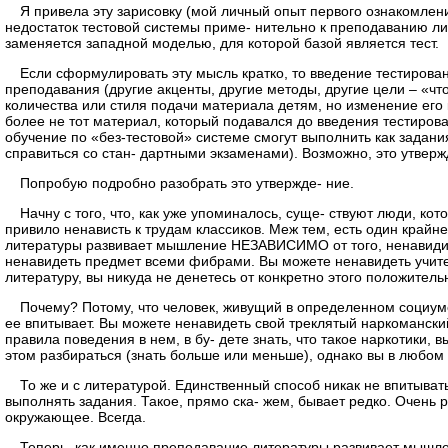
Я привела эту зарисовку (мой личный опыт первого ознакомлени
недостаток тестовой системы приме- нительно к преподаванию лит
заменяется западной моделью, для которой базой является тест.
Если сформулировать эту мысль кратко, то введение тестирован
преподавания (другие акценты, другие методы, другие цели – «чт
количества или стиля подачи материала детям, но изменение его 
более не тот материал, который подавался до введения тестирова
обучение по «без-тестовой» системе смогут выполнить как задани
справиться со стан- дартными экзаменами). Возможно, это утвер
Попробую подробно разобрать это утвержде- ние.
Начну с того, что, как уже упоминалось, суще- ствуют люди, ко
привило ненависть к трудам классиков. Меж тем, есть один крайне
литературы развивает мышление НЕЗАВИСИМО от того, ненавидите
ненавидеть предмет всеми фибрами. Вы можете ненавидеть учителя
литературу, вы никуда не денетесь от конкретно этого положител
Почему? Потому, что человек, живущий в определенном социуме,
ее впитывает. Вы можете ненавидеть свой треклятый наркоманский
правила поведения в нем, в бу- дете знать, что такое наркотики, 
этом разбираться (знать больше или меньше), однако вы в любом 
То же и с литературой. Единственный способ никак не впитывать
выполнять задания. Такое, прямо ска- жем, бывает редко. Очень р
окружающее. Всегда.
Теперь, как именно преподавание литературы развивает мышлен