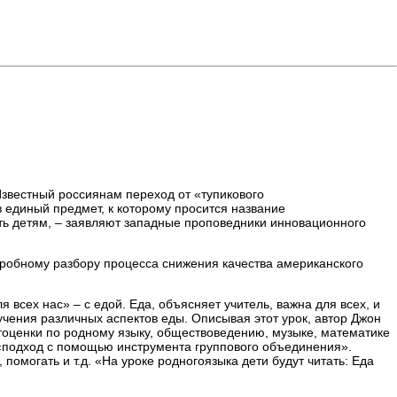
Известный россиянам переход от «тупикового
 единый предмет, к которому просится название
ть детям, – заявляют западные проповедники инновационного
дробному разбору процесса снижения качества американского
 всех нас» – с едой. Еда, объясняет учитель, важна для всех, и
чения различных аспектов еды. Описывая этот урок, автор Джон
атоценки по родному языку, обществоведению, музыке, математике
 «подход с помощью инструмента группового объединения».
, помогать и т.д. «На уроке родногоязыка дети будут читать: Еда