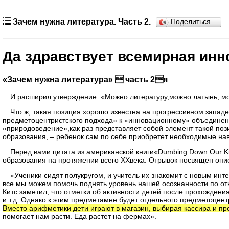
Зачем нужна литература. Часть 2.
Поделиться…
Да здравствует всемирная инн
«Зачем нужна литература»  часть 2я
И расширил утверждение: «Можно литературу,можно латынь, мо
Что ж, такая позиция хорошо известна на прогрессивном запад
предметоцентристского подхода» к «инновационному» объединени
«природоведение»,как раз представляет собой элемент такой по
образования, – ребенок сам по себе приобретет необходимые на
Перед вами цитата из американской книги«Dumbing Down Our K
образования на протяжении всего ХХвека. Отрывок посвящен опи
«Ученики сидят полукругом, и учитель их знакомит с новым инте
все мы можем помочь поднять уровень нашей осознанности по отн
Китс заметил, что отметки об активности детей после прохождени
и т.д. Однако к этим предметамне будет отдельного предметоцен
Вместо арифметики дети играют в магазин, выбирая кассира и пр
помогает нам расти. Еда растет на фермах».