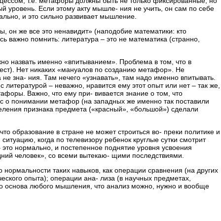
 цессом, т.е. метафоры должны быть не только фиксированные, но
ый уровень. Если этому акту мышле- ния не учить, он сам по себе
иально, и это сильно развивает мышление.
ры, он же все это ненавидит» (наподобие математики: кто
есь важно помнить: литература – это не математика (странно,
жно назвать именно «впитыванием». Проблема в том, что в
тест). Нет никаких «мануалов по созданию метафор». Не
 не зна- ния. Там нечего «узнавать», там надо именно впитывать.
 литературой – неважно, нравится ему этот опыт или нет – так же,
афоры. Важно, что ему при- вивается знание о том, что
рос о понимании метафор (на западных же именно так поставили
деления признака предмета («красный», «большой») сделали
то образование в стране не может строиться во- преки политике и
итуацию, когда по телевизору ребенок круглые сутки смотрит
 это нормально, и постепенное поднятие уровня усвоения
едний человек», со всеми вытекаю- щими последствиями.
 нормальности таких навыков, как операции сравнения (на других
ского опыта); операции ана- лиза (в научных предметах,
нно основа любого мышления, что анализ можно, нужно и вообще