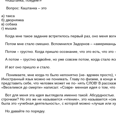
«Каштанка, пойдем!»
Вопрос: Каштанка – это
а) такса
б) дворняжка
в) собака
г) мышка
Когда мне такое задание встретилось первый раз, оно меня вогн
Потом мне стало смешно. Вспомнился Задорнов – «американ
Потом – грустно. Когда пришло осознание, что это есть, что это 
А потом – грустно вдвойне, но уже совсем потом, когда стало яс
И вот оно пришло и стало.
Понимаете, мне когда-то было непонятно (не- вдомек просто), 
Иностранный язык можно не понимать. Главу по физике, в конце к
представить себе, что человек может не по- нять СЛОВ! В рассказе
«Веселимся до смерти» написал: «Совре- менная идея о том, что 
Вот для меня эта идея выглядела именно такой. Абсурдностью.
строчкам? Но это же не называется «чтение», это называется «симу
была это «учебная деятельность», с которой можно «лучше или х
Но давайте по порядку.