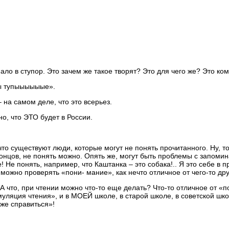
ало в ступор. Это зачем же такое творят? Это для чего же? Это ко
цы тупыыыыыые».
– на самом деле, что это всерьез.
но, что ЭТО будет в России.
что существуют люди, которые могут не понять прочитанного. Ну, 
онцов, не понять можно. Опять же, могут быть проблемы с запомина
! Не понять, например, что Каштанка – это собака!.. Я это себе в 
можно проверять «пони- мание», как нечто отличное от чего-то др
 А что, при чтении можно что-то еще делать? Что-то отличное от 
ляция чтения», и в МОЕЙ школе, в старой школе, в советской школе
уже справиться»!