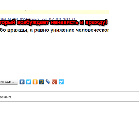
литься…
венно.