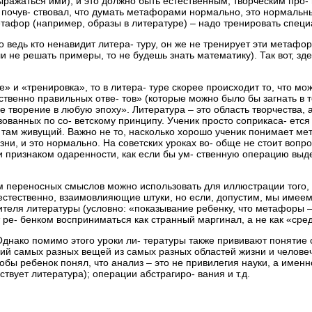
ражаться ими), и это должно быть естественным, творческим про-
л, почув- ствовал, что думать метафорами нормально, это нормальн
етафор (например, образы в литературе) – надо тренировать спец
Но ведь кто ненавидит литера- туру, он же не тренирует эти метафо
и не решать примеры, то не будешь знать математику). Так вот, зд
» и «тренировка», то в литера- туре скорее происходит то, что мо
нственно правильных отве- тов» (которые можно было бы загнать в 
творение в любую эпоху». Литература – это область творчества, а
ванных по со- ветскому принципу. Ученик просто соприкаса- ется с
, там живущий. Важно не то, насколько хорошо ученик понимает мет
ни, и это нормально. На советских уроках во- обще не стоит воп
 и признаком одаренности, как если бы ум- ственную операцию вы
м переносных смыслов можно использовать для иллюстрации того, ч
тественно, взаимовлияющие штуки, но если, допустим, мы имеем с
теля литературы (условно: «показывание ребенку, что метафоры –
т ре- бенком восприниматься как странный маргинал, а не как «ср
нако помимо этого уроки ли- тературы также прививают понятие о
й самых разных вещей из самых разных областей жизни и человече
тобы ребенок понял, что анализ – это не привилегия науки, а име
вует литература); операции абстрагиро- вания и т.д.