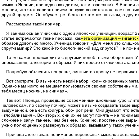
языка в Японии, преподаю как детям, так и взрослым). В Японии 
мнения, что этот вариант ничем не хуже «советского», дает на вы
другой предмет. Он обучает ре- бенка не тем же навыкам, а дру
Рассмотрим такой пример.
Я занимаюсь английским с одной японской ученицей, возраст 2
статье встречаются такие пассажи, как
«эта организация – гигантс
образов довольно много. Ученица говорит: «Для меня это слишком
спрут-вампир? Это какой-то биологический вид спрутов? Не по- 
То же самое происходит и с другими подоб- ными оборотами. У 
иносказания, аллегории и образы. У них просто отключена эта спо
Попробую объяснить попроще, лингвистов прошу не нервничат
Вот смотрите. В языке есть некий набор «фик- сированных мета
Однако нам никто не мешает пользоваться своими собственными, 
тебя месяц носили, не снимая».
Так вот. Японцы, прошедшие современный школьный курс «лите
человек сам, по своему почину, может в языке создавать такие вы
выдуманной, она есть фигура, обо- рот речи. Они думают, что ес
«глобализация». Во- вторых, они их не могут понять – не понимаю
сложнее и запу- таннее, чем без нее. Конечно, простенькие выра-
уже о полноценных развернутых образах, вызывает у таких учени
Причина этого такая: понимание переносных смыслов есть мысл