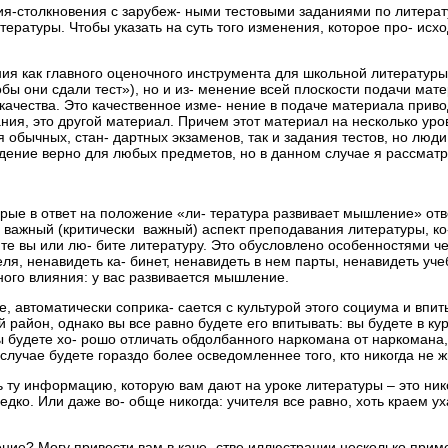
я-столкновения с зарубеж- ными тестовыми заданиями по литературе
ературы. Чтобы указать на суть того изменения, которое про- исхо
ия как главного оценочного инструмента для школьной литературы
обы они сдали тест»), но и из- менение всей плоскости подачи мат
качества. Это качественное изме- нение в подаче материала приво
ния, это другой материал. Причем этот материал на несколько уров
я обычных, стан- дартных экзаменов, так и задания тестов, но люд
ждение верно для любых предметов, но в данном случае я рассматр
торые в ответ на положение «ли- тература развивает мышление» отв
 важный (критически важный) аспект преподавания литературы, ко-
 вы или лю- бите литературу. Это обусловлено особенностями чел
, ненавидеть ка- бинет, ненавидеть в нем парты, ненавидеть учеб-
ьного влияния: у вас развивается мышление.
 автоматически соприка- сается с культурой этого социума и впит
 район, однако вы все равно будете его впитывать: вы будете в ку
вы будете хо- рошо отличать обдолбанного наркомана от наркомана, 
случае будете гораздо более осведомленнее того, кто никогда не 
 ту информацию, которую вам дают на уроке литературы – это никог
едко. Или даже во- обще никогда: учителя все равно, хоть краем у
ие? Могу привести вам в каче- стве иллюстрации несколько приме