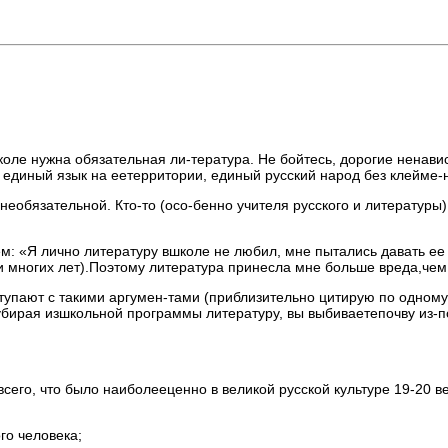
 школе нужна обязательная ли-тература. Не бойтесь, дорогие ненав
а, единый язык на еетерритории, единый русский народ без клейме
еобязательной. Кто-то (осо-бенно учителя русского и литературы) р
 «Я лично литературу вшколе не любил, мне пытались давать ее си
ии многих лет).Поэтому литература принесла мне больше вреда,чем
тупают с такими аргумен-тами (приблизительно цитирую по одному
убирая изшкольной программы литературу, вы выбиваетепочву из-по
сего, что было наиболееценно в великой русской культуре 19-20 в
го человека;