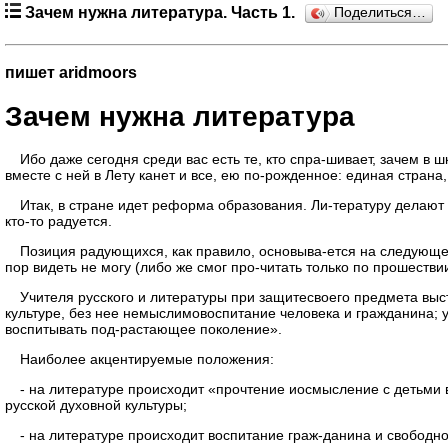
Зачем нужна литература. Часть 1.
Поделиться…
пишет aridmoors
Зачем нужна литература
Ибо даже сегодня среди вас есть те, кто спра-шивает, зачем в
вместе с ней в Лету канет и все, ею по-рожденное: единая стран
Итак, в стране идет реформа образования. Ли-тературу делают н
кто-то радуется.
Позиция радующихся, как правило, основыва-ется на следующем:
пор видеть не могу (либо же смог про-читать только по прошеств
Учителя русского и литературы при защитесвоего предмета выс
культуре, без нее немыслимовоспитание человека и гражданина; 
воспитывать под-растающее поколение».
Наиболее акцентируемые положения:
- на литературе происходит «прочтение иосмысление с детьми в
русской духовной культуры;
- на литературе происходит воспитание граж-данина и свободно