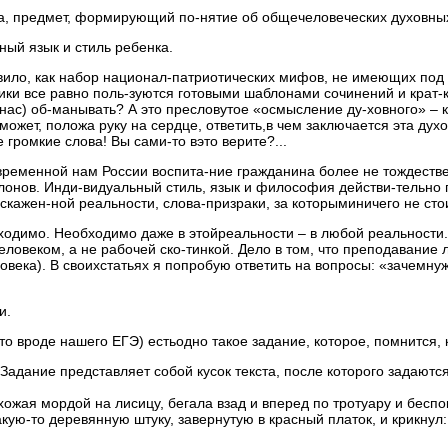
ства, предмет, формирующий по-нятие об общечеловеческих духовн
ный язык и стиль ребенка.
авило, как набор национал-патриотических мифов, не имеющих под 
ченики все равно поль-зуются готовыми шаблонами сочинений и кра
нас) об-манывать? А это пресловутое «осмысление ду-ховного» – к
сможет, положа руку на сердце, ответить,в чем заключается эта д
громкие слова! Вы сами-то вэто верите?...
овременной нам России воспита-ние гражданина более не тождест
лонов. Инди-видуальный стиль, язык и философия действи-тельно п
кажен-ной реальности, слова-призраки, за которыминичего не стои
одимо. Необходимо даже в этойреальности – в любой реальности. 
человеком, а не рабочей ско-тинкой. Дело в том, что преподавание
века). В своихстатьях я попробую ответить на вопросы: «зачемнуж
и.
то вроде нашего ЕГЭ) естьодно такое задание, которое, помнится, 
Задание представляет собой кусок текста, после которого задаютс
жая мордой на лисицу, бегала взад и вперед по тротуару и беспок
акую-то деревянную штуку, завернутую в красный платок, и крикнул