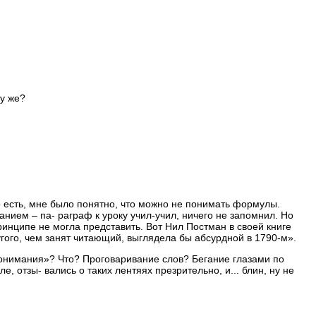
му же?
то есть, мне было понятно, что можно не понимать формулы.
нием – па- раграф к уроку учил-учил, ничего не запомнил. Но
принципе не могла представить. Вот Нил Постман в своей книге
угого, чем занят читающий, выглядела бы абсурдной в 1790-м».
«понимания»? Что? Проговаривание слов? Бегание глазами по
, отзы- вались о таких лентяях презрительно, и... блин, ну не