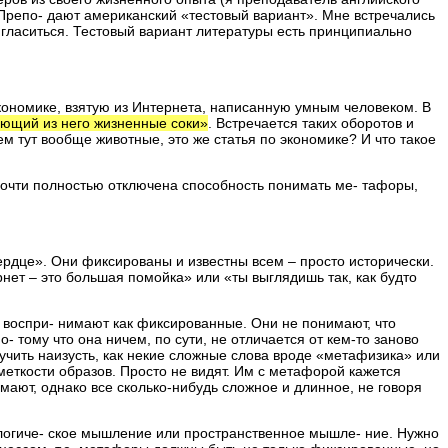
. Препо- дают американский «тестовый вариант». Мне встречались
о- гласиться. Тестовый вариант литературы есть принципиально
экономике, взятую из Интернета, написанную умным человеком. В
вающий из него жизненные соки»
. Встречается таких оборотов и
м тут вообще животные, это же статья по экономике? И что такое
 почти полностью отключена способность понимать ме- тафоры,
ердце». Они фиксированы и известны всем – просто исторически.
ет – это большая помойка» или «ты выглядишь так, как будто
 воспри- нимают как фиксированные. Они не понимают, что
 тому что она ничем, по сути, не отличается от кем-то заново
ыучить наизусть, как некие сложные слова вроде «метафизика» или
 меткости образов. Просто не видят. Им с метафорой кажется
имают, однако все сколько-нибудь сложное и длинное, не говоря
к логиче- ское мышление или пространственное мышле- ние. Нужно