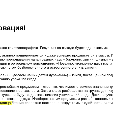
овация!
жно кристаллографию. Результат на выходе будет одинаковым».
е, активно поддерживается и даже успешно продвигается в массы. 
ю преподавания начал разных наук – биологии, химии, физики – в
зиции в ее реальном воплощении. «Неважно, чтоименно дают изуча
выкипутем безболезненного и естественного впитывания».
ids» («Сделаем наших детей дураками») – книги, посвященной по
санию урока 1958года:
реснейшим предметом – «кое-что, что имеет огромное значение для
ошению к ее важности. Затем класс разбивается на группы для изу
я курса не будут содержать никаких упоминаний о еде. Дети получ
тристского подхода. Наоборот, к этим предметам разработанновый
одавца.
Чтение слов тоже построено вокруг темы с едой: есть, расти