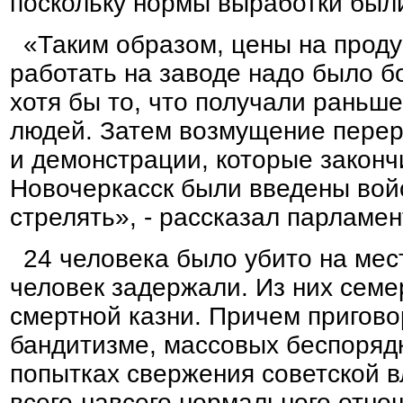
поскольку нормы выработки был
«Таким образом, цены на проду
работать на заводе надо было б
хотя бы то, что получали раньш
людей. Затем возмущение перер
и демонстрации, которые закончи
Новочеркасск были введены вой
стрелять», - рассказал парламен
24 человека было убито на мес
человек задержали. Из них семе
смертной казни. Причем пригов
бандитизме, массовых беспорядка
попытках свержения советской в
всего-навсего нормального отно