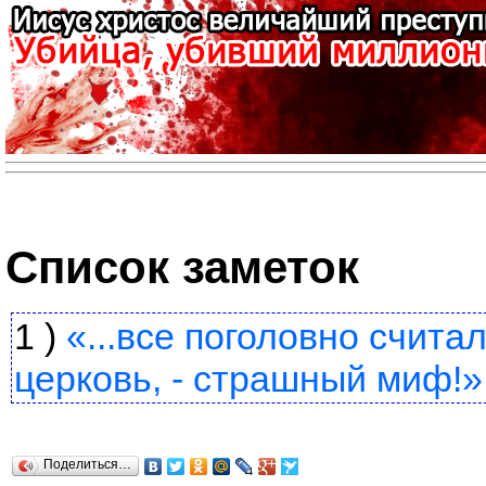
Список заметок
1 )
«...все поголовно счита
церковь, - страшный миф!»
Поделиться…