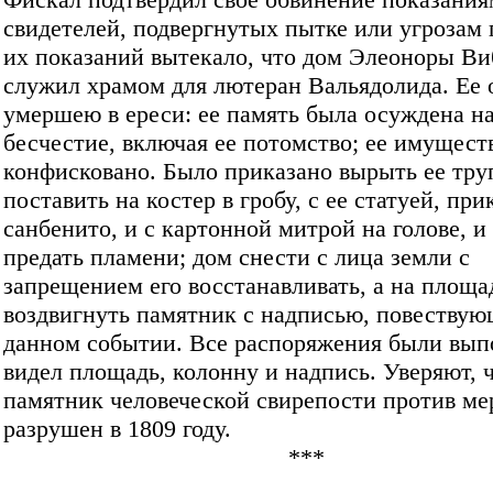
свидетелей, подвергнутых пытке или угрозам 
их показаний вытекало, что дом Элеоноры Ви
служил храмом для лютеран Вальядолида. Ее 
умершею в ереси: ее память была осуждена н
бесчестие, включая ее потомство; ее имущест
конфисковано. Было приказано вырыть ее тру
поставить на костер в гробу, с ее статуей, пр
санбенито, и с картонной митрой на голове, и
предать пламени; дом снести с лица земли с
запрещением его восстанавливать, а на площа
воздвигнуть памятник с надписью, повествую
данном событии. Все распоряжения были вып
видел площадь, колонну и надпись. Уверяют, ч
памятник человеческой свирепости против м
разрушен в 1809 году.
***