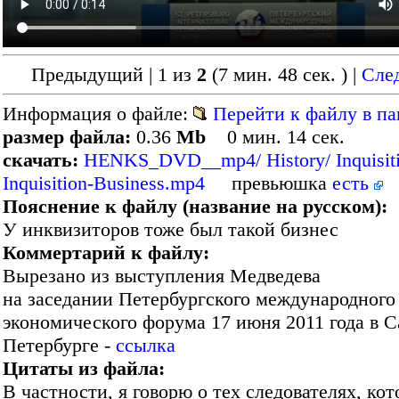
Предыдущий | 1 из
2
(7 мин. 48 сек. )
|
Сле
Информация о файле:
Перейти к файлу в па
размер файла:
0.36
Mb
0 мин. 14 сек.
скачать:
HENKS_DVD__mp4/ History/ Inquisiti
Inquisition-Business.mp4
превьюшка
есть
Пояснение к файлу (название на русском):
У инквизиторов тоже был такой бизнес
Коммертарий к файлу:
Вырезано из выступления Медведева
на заседании Петербургского международного
экономического форума 17 июня 2011 года в С
Петербурге -
ссылка
Цитаты из файла:
В частности, я говорю о тех следователях, ко