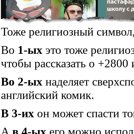
Тоже религиозный символ,
Во
1-ых
это тоже религио
чтобы рассказать о +2800 
Во 2-ых
наделяет сверхсп
английский комик.
В 3-их
он может спасти то
А
в 4-ых
его можно исполь