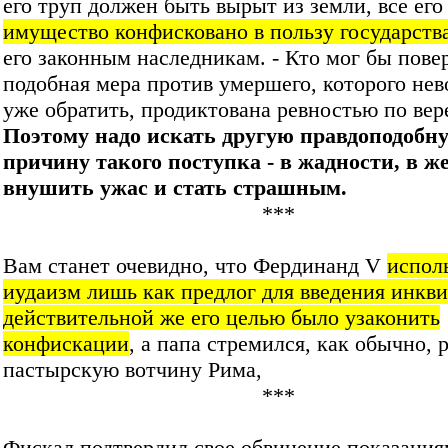
его труп должен быть вырыт из земли, все его
имущество конфисковано в пользу государств
его законным наследникам. - Кто мог бы повер
подобная мера против умершего, которого не
уже обратить, продиктована ревностью по ве
Поэтому надо искать другую правдоподобн
причину такого поступка - в жадности, в ж
внушить ужас и стать страшным.
***
Вам станет очевидно, что Фердинанд V
испол
иудаизм лишь как предлог для введения инкв
действительной же его целью было узаконить
конфискации
, а папа стремился, как обычно,
пастырскую вотчину Рима,
***
Фискал подтвердил свое обвинение показани