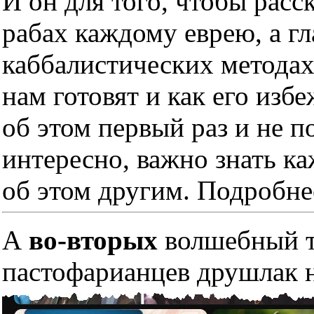
И он для того, чтобы расс
рабах каждому еврею, а гл
каббалистических методах
нам готовят и как его изб
об этом первый раз и не п
интересно, важно знать к
об этом другим. Подробне
А
во-вторых
волшебный тр
пастофарианцев друшлак н