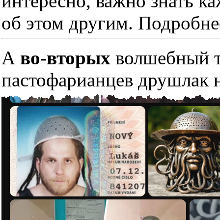
интересно, важно знать к
об этом другим. Подробне
А
во-вторых
волшебный тр
пастофарианцев друшлак н