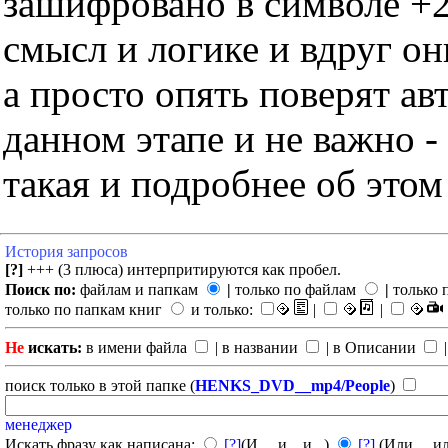
зашифровано в символе +2
смысл и логике и вдруг он
а просто опять поверят ав
данном этапе и не важно -
такая и подробнее об этом
История запросов
[?]
+++ (3 плюса) интерпритируются как пробел.
Поиск по:
файлам и папкам
|
только по файлам
|
только 
только по папкам книг
и только:
|
|
Не
искать:
в имени файла
| в названии
| в Описании
|
поиск только в этой папке (
HENKS_DVD__mp4/People
)
менеджер
Искать фразу как написана:
[?]
(И ... и ...и...)
[?]
(Или ... ил