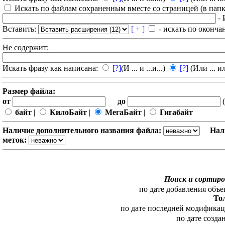
Искать по файлам сохраненным вместе со страницей (в папка
- 
Вставить:
[ + ]
- искать по оконча
Не содержит:
Искать фразу как написана:
[?]
(И ... и ...и...)
[?]
(Или ... ил
Размер файла:
от
до
(
байт
|
КилоБайт
|
МегаБайт
|
Гигабайт
Наличие дополнительного названия файла:
Нал
меток:
Поиск и сортиро
по дате добавления объе
То
по дате последней модифика
по дате созда