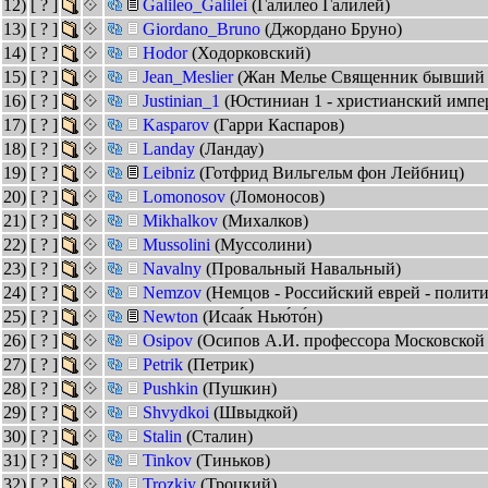
12)
[ ? ]
Galileo_Galilei
(Галилео Галилей)
13)
[ ? ]
Giordano_Bruno
(Джордано Бруно)
14)
[ ? ]
Hodor
(Ходорковский)
15)
[ ? ]
Jean_Meslier
(Жан Мелье Священник бывший в
16)
[ ? ]
Justinian_1
(Юстиниан 1 - христианский импе
17)
[ ? ]
Kasparov
(Гарри Каспаров)
18)
[ ? ]
Landay
(Ландау)
19)
[ ? ]
Leibniz
(Готфрид Вильгельм фон Лейбниц)
20)
[ ? ]
Lomonosov
(Ломоносов)
21)
[ ? ]
Mikhalkov
(Михалков)
22)
[ ? ]
Mussolini
(Муссолини)
23)
[ ? ]
Navalny
(Провальный Навальный)
24)
[ ? ]
Nemzov
(Немцов - Российский еврей - полити
25)
[ ? ]
Newton
(Исаа́к Нью́то́н)
26)
[ ? ]
Osipov
(Осипов А.И. профессора Московской
27)
[ ? ]
Petrik
(Петрик)
28)
[ ? ]
Pushkin
(Пушкин)
29)
[ ? ]
Shvydkoi
(Швыдкой)
30)
[ ? ]
Stalin
(Сталин)
31)
[ ? ]
Tinkov
(Тиньков)
32)
[ ? ]
Trozkiy
(Троцкий)