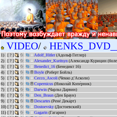
VIDEO
/
HENKS_DVD_
1)
[ ? ]
Adolf_Hitler
(Адольф Гитлер)
2)
[ ? ]
Alexander_Kuritsyn
(Александр Курицин (боле
3)
[ ? ]
Benedict_16
(Бенедикт 16)
4)
[ ? ]
Boyle
(Роберт Бойль)
5)
[ ? ]
Cecco_Ascoli
(Чекко д’Асколи)
6)
[ ? ]
Copernicus
(Никола́й Копе́рник)
7)
[ ? ]
Darwin
(Чарльз Дарвин)
8)
[ ? ]
Den_Braun
(Ден Браун)
9)
[ ? ]
Descartes
(Рене́ Дека́рт)
10)
[ ? ]
Dostoevsky
(Достоевский)
11)
[ ? ]
Gagarin
(Гагарин)