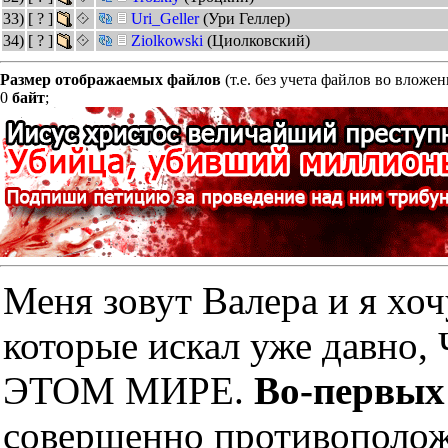
33)
[ ? ]
Uri_Geller
(Ури Геллер)
34)
[ ? ]
Ziolkowski
(Циолковский)
Размер отображаемых файлов
(т.е. без учета файлов во вложе
0
байт
;
Меня зовут Валера и я хоч
которые искал уже дав
ЭТОМ МИРЕ.
Во-первых
совершенно противополож