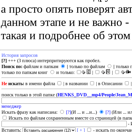
а просто опять поверят ав
данном этапе и не важно -
такая и подробнее об этом
История запросов
[?]
+++ (3 плюса) интерпритируются как пробел.
Поиск по:
файлам и папкам
|
только по файлам
|
только 
только по папкам книг
и только:
|
|
Не
искать:
в имени файла
| в названии
| в Описании
|
поиск только в этой папке (
HENKS_DVD__mp4/People/Jean_Me
менеджер
Искать фразу как написана:
[?]
(И ... и ...и...)
[?]
(Или ... ил
Искать по файлам сохраненным вместе со страницей (в папка
- 
Вставить:
[ + ]
- искать по оконча