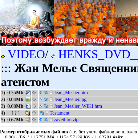
VIDEO
/
HENKS_DVD_
:::
Жан Мелье Священни
атеистом
1)
0.35
Mb
Jean_Meslier.htm
2)
0.04
Mb
Jean_Meslier.jpg
3)
0.08
Mb
Jean_Meslier_WIKI.htm
4)
[ ? ]
Testament
5)
0.67
Mb
zavethtm.zip
Размер отображаемых файлов
(т.е. без учета файлов во вложе
0.0011
Гб.
/ 1.12751
Мб.
/ 1154.57129
Кб.
/ 1182281
байт