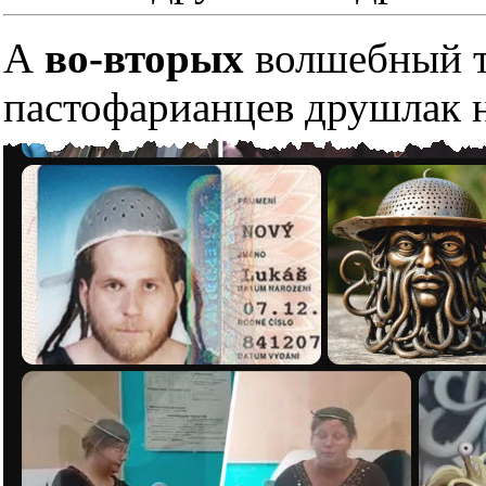
А
во-вторых
волшебный тр
пастофарианцев друшлак н