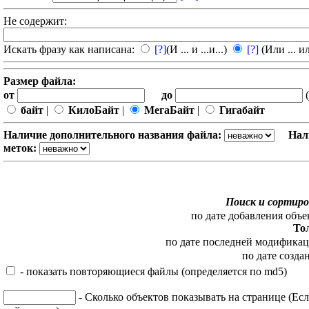
Не содержит:
Искать фразу как написана:
[?]
(И ... и ...и...)
[?]
(Или ... ил
Размер файла:
от
до
(
байт
|
КилоБайт
|
МегаБайт
|
Гигабайт
Наличие дополнительного названия файла:
Нал
меток:
Поиск и сортиро
по дате добавления объе
То
по дате последней модифика
по дате созда
- показать повторяющиеся файлы (определяется по md5)
- Сколько объектов показывать на странице (Есл