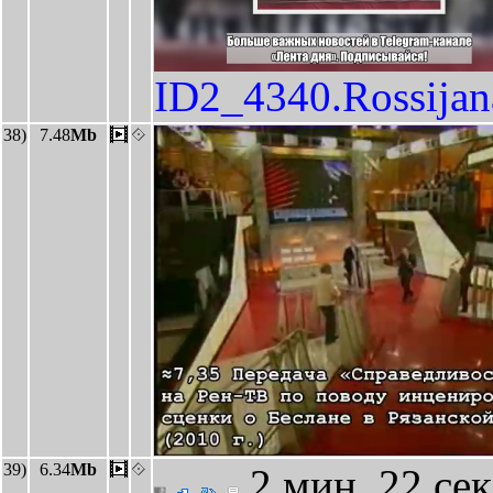
ID2_4340.Rossija
38)
7.48
Mb
39)
6.34
Mb
2 мин. 22 се