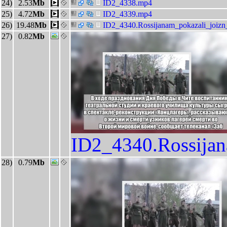
24)
2.53
Mb
ID2_4338.mp4
25)
4.72
Mb
ID2_4339.mp4
26)
19.48
Mb
ID2_4340.Rossijanam_pokazali_joizn
27)
0.82
Mb
ID2_4340.Rossija
28)
0.79
Mb