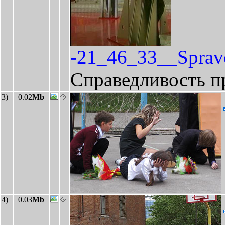
-21_46_33__Sprav
Справедливость п
3)
0.02
Mb
4)
0.03
Mb