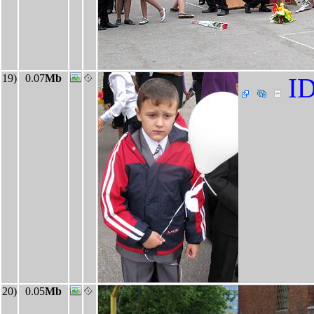
19)
0.07
Mb
ID
20)
0.05
Mb