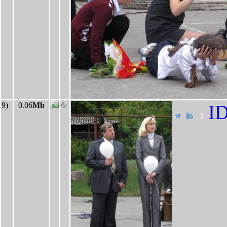
9)
0.06
Mb
ID