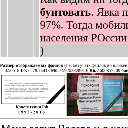
бунтовать
. Явка 
97%. Тогда мобил
населения РОссии 
)
Размер отображаемых файлов
(т.е. без учета файлов во вложе
0.56518
Гб.
/ 578.74413
Мб.
/ 592633.99316
Кб.
/ 606857209
ба