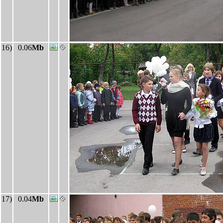
16)
0.06
Mb
17)
0.04
Mb