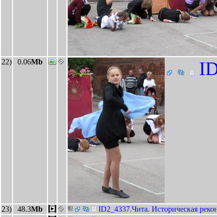
22)
0.06
Mb
ID
23)
48.3
Mb
ID2_4337.Чита. Историческая реко