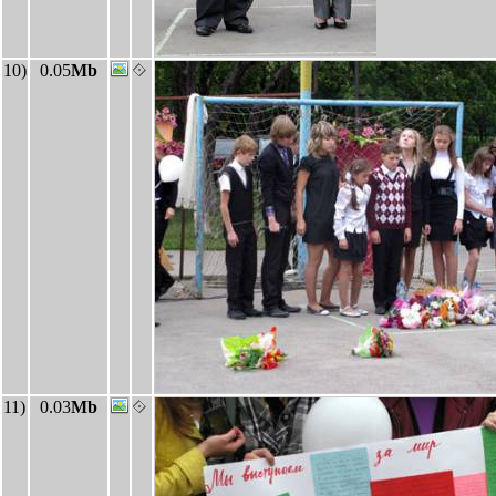
10)
0.05
Mb
11)
0.03
Mb