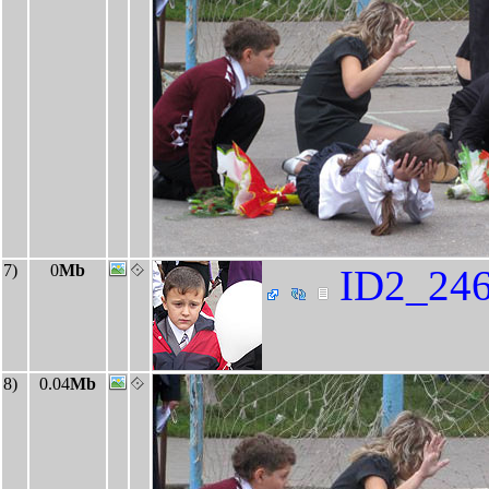
7)
0
Mb
ID2_246
8)
0.04
Mb