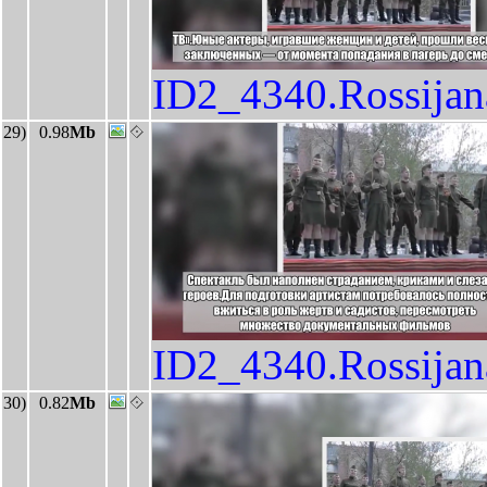
ID2_4340.Rossija
29)
0.98
Mb
ID2_4340.Rossija
30)
0.82
Mb