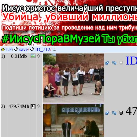
LF
/
save
/
ID_712
/
:::
1)
0.01
Mb
ID
2)
479.74
Mb
47