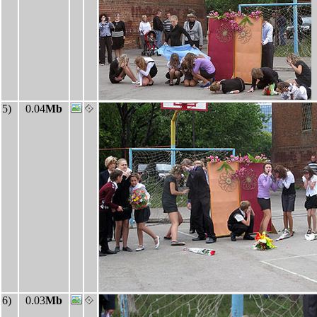
5)
0.04
Mb
6)
0.03
Mb