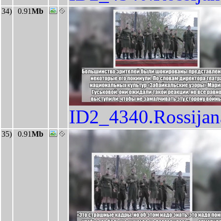
34)
0.91
Mb
ID2_4340.Rossija
35)
0.91
Mb