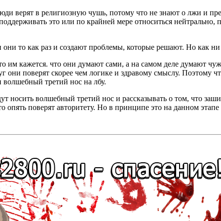
 люди верят в религиозную чушь, потому что не знают о лжи и пр
, поддерживать это или по крайней мере относиться нейтрально, 
и они то как раз и создают проблемы, которые решают. Но как н
то им кажется. что они думают сами, а на самом деле думают ч
круг они поверят скорее чем логике и здравому смыслу. Поэтому
 волшебный третий нос на лбу.
ут носить волшебный третий нос и рассказывать о том, что заш
то опять поверят авторитету. Но в принципе это на данном этапе 