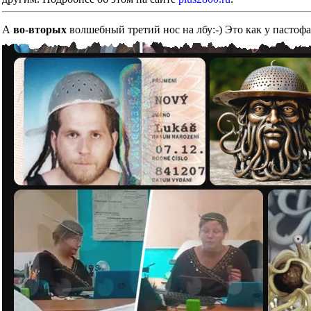
А
во-вторых
волшебный третий нос на лбу:-) Это как у пастоф