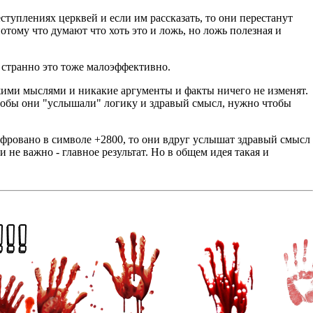
еступлениях церквей и если им рассказать, то они перестанут
потому что думают что хоть это и ложь, но ложь полезная и
и странно это тоже малоэффективно.
ужими мыслями и никакие аргументы и факты ничего не изменят.
 чтобы они "услышали" логику и здравый смысл, нужно чтобы
ифровано в символе +2800, то они вдруг услышат здравый смысл
и не важно - главное результат. Но в общем идея такая и