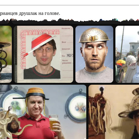
арианцев друшлак на голове.