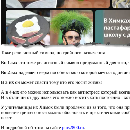
Тоже религиозный символ, но тройного назначения.
Во
1-ых
это тоже религиозный символ придуманный для того, чт
Во 2-ых
наделяет сверхспособностью о которой мечтал один ан
В 3-их
он может спасти тому кто его носит жизнь!
А
в 4-ых
его можно использовать как антистресс который всегд
И в отличии от друшлака его можно носить хоть постоянно - хот
У учительницы их Химок были проблемы из-за того, что она при
ношение третьего носа можно обосновать и практическими сообр
несет.
И подробней об этом на сайте
plus2800.ru
.