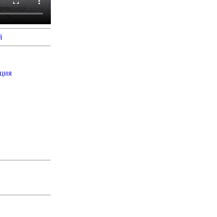
й
кция