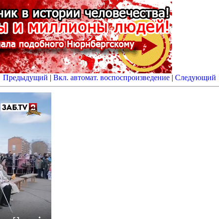
Предыдущий
|
Вкл. автомат. воспоспроизведение
|
Следующий