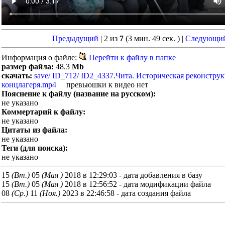
Предыдущий
| 2 из
7
(3 мин. 49 сек. )
|
Следующи
Информация о файле:
Перейти к файлу в папке
размер файла:
48.3
Mb
скачать:
save/ ID_712/ ID2_4337.Чита. Историческая реконстру
концлагеря.mp4
превьюшки к видео нет
Пояснение к файлу (название на русском):
не указано
Коммертарий к файлу:
не указано
Цитаты из файла:
не указано
Теги (для поиска):
не указано
15
(Вт.)
05
(Мая )
2018 в 12:29:03 - дата добавления в базу
15
(Вт.)
05
(Мая )
2018 в 12:56:52 - дата модификации файла
08
(Ср.)
11
(Ноя.)
2023 в 22:46:58 - дата создания файла