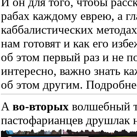
И он для того, чтобы расс
рабах каждому еврею, а гл
каббалистических методах
нам готовят и как его изб
об этом первый раз и не п
интересно, важно знать к
об этом другим. Подробне
А
во-вторых
волшебный тр
пастофарианцев друшлак н