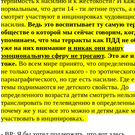
терпимость к насилию и к жестокости? И каж
нормальным, что дети 14 - ти летние пусть, а
смотрят участвуют в инцинировках чудовищн
насилия.
Ведь это воспитывает ту самую те
обществе о которой мы сейчас говорим, ко
упоминаем, что мы терракты как ПДД не 
уже на них внимание
и никак они нашу
эмоциональную сферу не трогают
. Это же 
тоже.
Во всем мире принято, что определенн
не только содержания какого - то эротическог
парнаграфического, но где есть насилие. Где е
темы поднимаются не детского свойства. До
определенного возраста детям смотреть нельз
транслировать по телевидению в определенны
почему же у нас все это можно и детям даже 
участвовать в инцинировках.
- ВР: Я бы хотел поддержать, что вот здесь