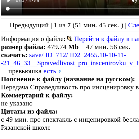
Предыдущий | 1 из
7
(51 мин. 45 сек. )
|
Сл
Информация о файле:
Перейти к файлу в па
размер файла:
479.74
Mb
47 мин. 56 сек.
скачать:
save/ ID_712/ ID2_2455.10-10-11-
-21_46_33__Spravedlivost_pro_inscenirovku_v_
превьюшка
есть
Пояснение к файлу (название на русском):
Передача Справедливость про инсценировку в
Коммертарий к файлу:
не указано
Цитаты из файла:
с 49 мин. про спектакль с инценировкой бесла
Рязанской школе