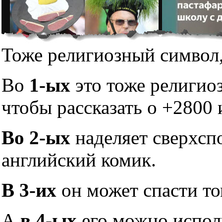
Тоже религиозный символ,
Во
1-ых
это тоже религио
чтобы рассказать о +2800 
Во 2-ых
наделяет сверхсп
английский комик.
В 3-их
он может спасти то
А
в 4-ых
его можно исполь