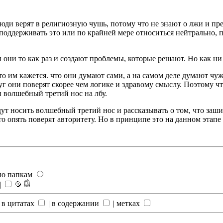
 люди верят в религиозную чушь, потому что не знают о лжи и пр
, поддерживать это или по крайней мере относиться нейтрально, 
и они то как раз и создают проблемы, которые решают. Но как н
то им кажется. что они думают сами, а на самом деле думают ч
круг они поверят скорее чем логике и здравому смыслу. Поэтому
 волшебный третий нос на лбу.
ут носить волшебный третий нос и рассказывать о том, что заш
то опять поверят авторитету. Но в принципе это на данном этапе 
по папкам
|
 в цитатах
|
в содержании
|
метках