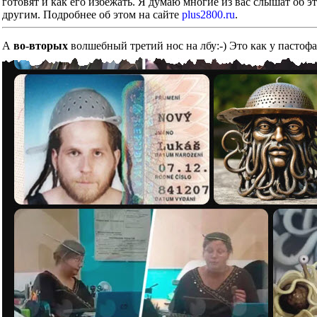
готовят и как его избежать. Я думаю многие из вас слышат об э
другим. Подробнее об этом на сайте
plus2800.ru
.
А
во-вторых
волшебный третий нос на лбу:-) Это как у пастоф