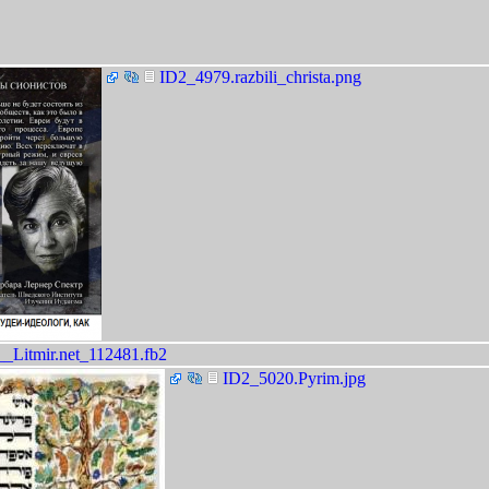
ID2_4979.razbili_christa.png
Litmir.net_112481.fb2
ID2_5020.Pyrim.jpg