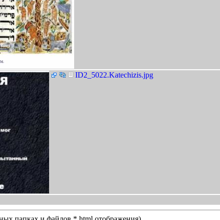
ID2_5022.Katechizis.jpg
нных папках и файлов *.html отображения)