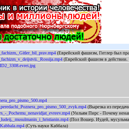
j_fachizm,_Gitler_bil_prav.mp4
(Еврейский фашизм, Гитлер был пра
_fachizm_v_deijstvii._Rossija.mp4
(Еврейский фашизм в действии. 
ID2_3308.evrei.jpg
znera_pro_pismo_500.mp4
_peredachi_Poznera_pro_pismo_500_zvyk.mp4
(Вырезка из передач
rs_-_Pochemu_nenavidjat_evreev.mp4
(Уильям Пирс - Почему нена
Iudeij,_musulmanin_i_hristianin.mp4
(Пол Вошер. Иудей, мусульм
_Kabbala.mp4
(Суть науки Каббала)