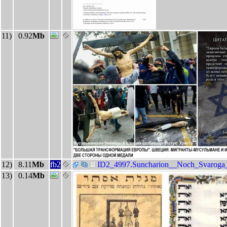
11)
0.92
Mb
12)
8.11
Mb
fb2
ID2_4997.Suncharion__Noch_Svaroga__
13)
0.14
Mb