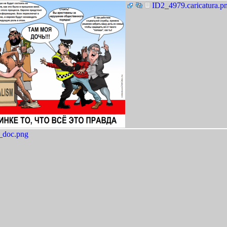
ID2_4979.caricatura.p
_doc.png