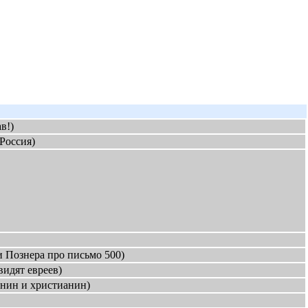
в!)
Россия)
и Познера про письмо 500)
видят евреев)
анин и христианин)