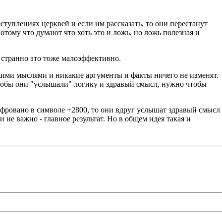
еступлениях церквей и если им рассказать, то они перестанут
потому что думают что хоть это и ложь, но ложь полезная и
и странно это тоже малоэффективно.
ужими мыслями и никакие аргументы и факты ничего не изменят.
 чтобы они "услышали" логику и здравый смысл, нужно чтобы
ифровано в символе +2800, то они вдруг услышат здравый смысл
и не важно - главное результат. Но в общем идея такая и