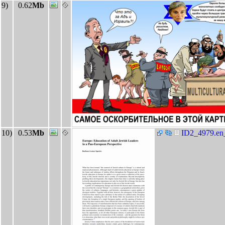
9)
0.62
Mb
10)
0.53
Mb
ID2_4979.en