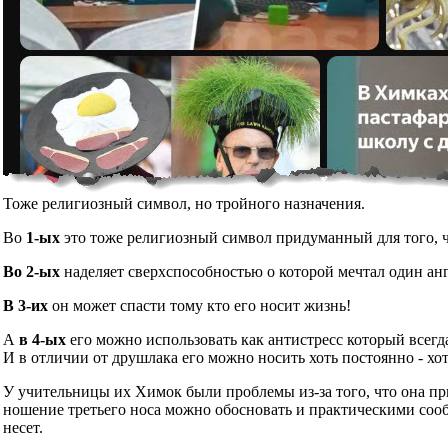
Тоже религиозный символ, но тройного назначения.
Во
1-ых
это тоже религиозный символ придуманный для того, чт
Во 2-ых
наделяет сверхспособностью о которой мечтал один ан
В 3-их
он может спасти тому кто его носит жизнь!
А
в 4-ых
его можно использовать как антистресс который всегд
И в отличии от друшлака его можно носить хоть постоянно - хот
У учительницы их Химок были проблемы из-за того, что она при
ношение третьего носа можно обосновать и практическими сообр
несет.