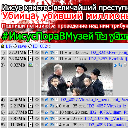
LF
/
save
/
ID_682
/
:::
1)
27.21
Mb
11 мин. 32 сек.
ID2_3249.Evreijskii
2)
38.04
Mb
11 мин. 11 сек.
ID2_3253.Evreijskiij
3)
0.03
Mb
4)
4.56
Mb
ID2_4057.Virezka_iz_peredachi_Po
5)
2.21
Mb
0 мин. 35 сек.
ID2_4057.Virezka_iz
6)
118.77
Mb
10 мин. 20 сек.
ID2_4076.Uiljam_Pi
7)
7.87
Mb
3 мин. 2 сек.
ID2_4077.Pol_Vocher._
8)
11.3
Mb
4 мин. 39 сек.
ID2_4093.Cut_nauki