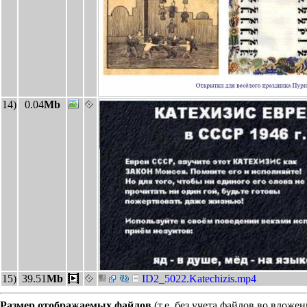
14)
0.04
Mb
15)
39.51
Mb
ID2_5022.Katechizis.mp4
Размер отображаемых файлов
(т.е. без учета файлов во вложе