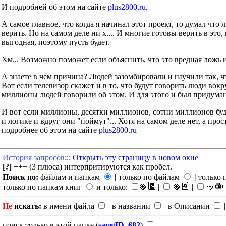
И подробней об этом на сайте
plus2800.ru
.
А самое главное, что когда я начинал этот проект, то думал что
верить. Но на самом деле ни х.... И многие готовы верить в это
выгодная, поэтому пусть будет.
Хм... Возможно поможет если объяснить, что это вредная ложь 
А знаете в чем причина? Людей зазомбировали и научили так, ч
Вот если телевизор скажет и в то, что будут говорить люди во
миллионы людей говорили об этом. И для этого и был придуман
И вот если миллионы, десятки миллионов, сотни миллионов буд
и логике и вдруг они "поймут"... Хотя на самом деле нет, а прос
подробнее об этом на сайте
plus2800.ru
История запросов
:::
Открыть эту страницу в новом окне
[?]
+++ (3 плюса) интерпритируются как пробел.
Поиск по:
файлам и папкам
|
только по файлам
|
только 
только по папкам книг
и только:
|
|
Не
искать:
в имени файла
| в названии
| в Описании
|
поиск только в этой папке (
save/ID_682
)