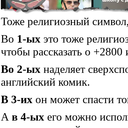
Тоже религиозный символ,
Во
1-ых
это тоже религио
чтобы рассказать о +2800 
Во 2-ых
наделяет сверхсп
английский комик.
В 3-их
он может спасти то
А
в 4-ых
его можно исполь