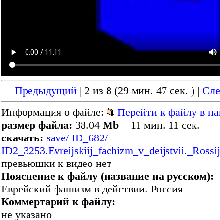
Предыдущий
| 2 из
8
(29 мин. 47 сек. )
|
Сл
Информация о файле:
Перейти к файлу в па
размер файла:
38.04
Mb
11 мин. 11 сек.
скачать:
save/ ID_682/
ID2_3253.Evreijskiij_fachizm_v_deijstvii._Rossi
превьюшки к видео нет
Пояснение к файлу (название на русском):
Еврейский фашизм в действии. Россия
Коммертарий к файлу:
не указано