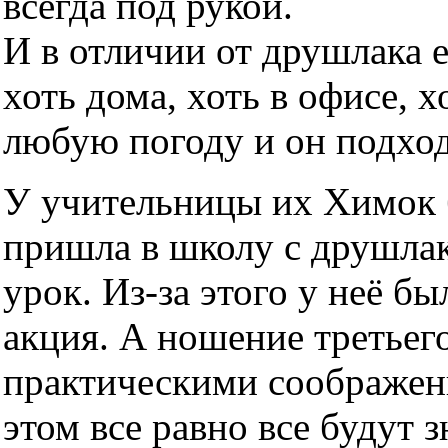
всегда под рукой.
И в отличии от друшлака 
хоть дома, хоть в офисе, х
любую погоду и он подхо
У учительницы их Химок б
пришла в школу с друшлако
урок. Из-за этого у неё б
акция. А ношение третьег
практическими соображен
этом все равно все будут з