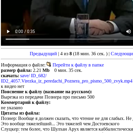
Предыдущий
| 4 из
8
(18 мин. 36 сек. )
|
Следующи
Информация о файле:
Перейти к файлу в папке
размер файла:
2.21
Mb
0 мин. 35 сек.
скачать:
save/ ID_682/
ID2_4057.Virezka_iz_peredachi_Poznera_pro_pismo_500_zvyk.mp4
к видео нет
Пояснение к файлу (название на русском):
Вырезка из передачи Познера про письмо 500
Коммертарий к файлу:
не указано
Цитаты из файла:
Познер: Вообще я должен сказать, что чтение не для слабых. Не 
Это вообще тяжелейший... Это тяжелей чем Достоевского
Слуцкер: тем более, что Шулхан Арух является каббалистически