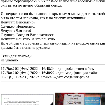
прямые формулировки и их прямое толкование абсолютно исклю
они зачастую имеют обратный смысл.
И специально он был написан скрытным языком, для того, что
было что там написано, как и во многих источниках.
Депутат: Непонятно?
Слуцкер: Непонятно.
Депутат: Для кого?
Слуцкер: Вот для Вас в частности.
Депутат: Понятно. И это понятно.
Другой депутат: то есть специально издали на русском языке кни
должна быть понятна русским
Теги (для поиска):
не указано
17
(Чт.)
02
(Фев.)
2022 в 16:48:24 - дата добавления в базу
17
(Чт.)
02
(Фев.)
2022 в 16:48:22 - дата модификации файла
08
(Ср.)
11
(Ноя.)
2023 в 22:46:45 - дата создания файла