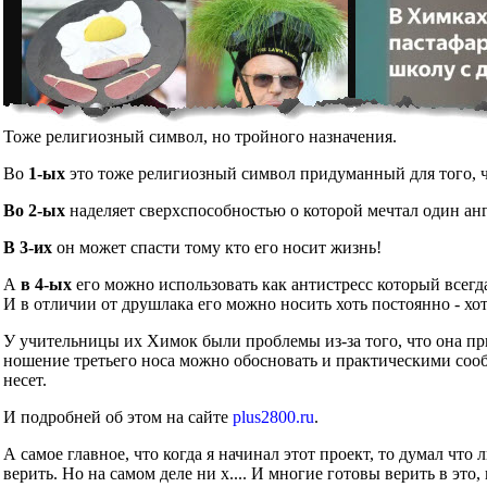
Тоже религиозный символ, но тройного назначения.
Во
1-ых
это тоже религиозный символ придуманный для того, чт
Во 2-ых
наделяет сверхспособностью о которой мечтал один ан
В 3-их
он может спасти тому кто его носит жизнь!
А
в 4-ых
его можно использовать как антистресс который всегд
И в отличии от друшлака его можно носить хоть постоянно - хот
У учительницы их Химок были проблемы из-за того, что она при
ношение третьего носа можно обосновать и практическими сообр
несет.
И подробней об этом на сайте
plus2800.ru
.
А самое главное, что когда я начинал этот проект, то думал что
верить. Но на самом деле ни х.... И многие готовы верить в это