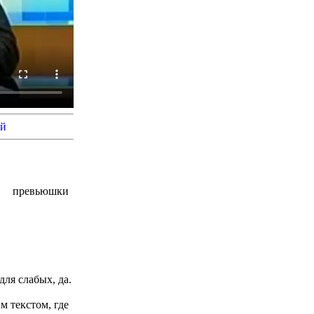
й
превьюшки
для слабых, да.
м текстом, где