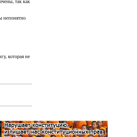
чены, так как
бы непонятно
гу, которая не