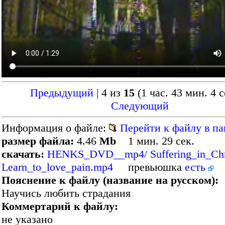
Предыдущий
| 4 из
15
(1 час. 43 мин. 4 с
Следующий
Информация о файле:
Перейти к файлу в па
размер файла:
4.46
Mb
1 мин. 29 сек.
скачать:
HENKS_DVD__mp4/ Suffering_in_Chris
Learn_to_love_pain.mp4
превьюшка
есть
Пояснение к файлу (название на русском):
Научись любить страдания
Коммертарий к файлу:
не указано