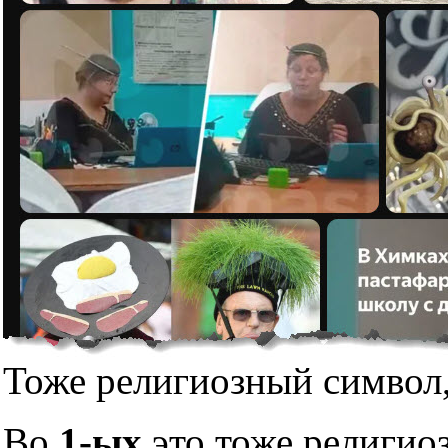
Тоже религиозный символ,
Во
1-ых
это тоже религио