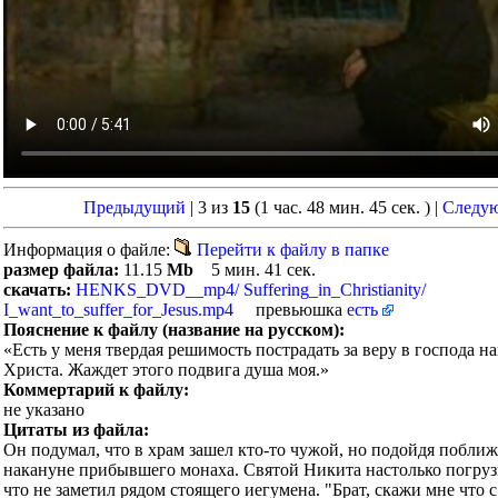
Предыдущий
| 3 из
15
(1 час. 48 мин. 45 сек. )
|
Следу
Информация о файле:
Перейти к файлу в папке
размер файла:
11.15
Mb
5 мин. 41 сек.
скачать:
HENKS_DVD__mp4/ Suffering_in_Christianity/
I_want_to_suffer_for_Jesus.mp4
превьюшка
есть
Пояснение к файлу (название на русском):
«Есть у меня твердая решимость пострадать за веру в господа н
Христа. Жаждет этого подвига душа моя.»
Коммертарий к файлу:
не указано
Цитаты из файла:
Он подумал, что в храм зашел кто-то чужой, но подойдя поближ
накануне прибывшего монаха. Святой Никита настолько погрузи
что не заметил рядом стоящего иегумена. "Брат, скажи мне что с