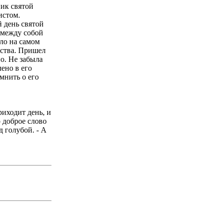
ник святой
истом.
 день святой
 между собой
ыло на самом
ества. Пришел
о. Не забыла
ено в его
омнить о его
риходит день, и
о доброе слово
д голубой. - А