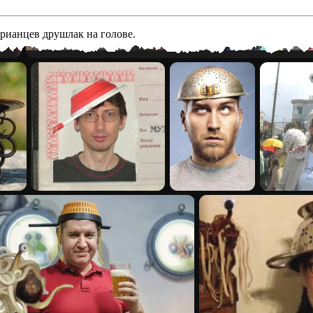
арианцев друшлак на голове.