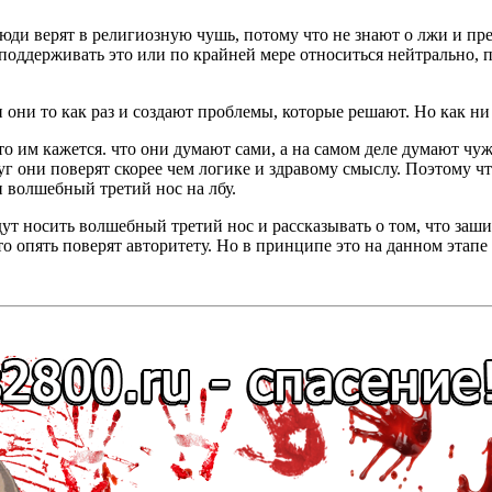
 люди верят в религиозную чушь, потому что не знают о лжи и пр
, поддерживать это или по крайней мере относиться нейтрально, 
и они то как раз и создают проблемы, которые решают. Но как н
то им кажется. что они думают сами, а на самом деле думают ч
круг они поверят скорее чем логике и здравому смыслу. Поэтому
 волшебный третий нос на лбу.
ут носить волшебный третий нос и рассказывать о том, что заш
то опять поверят авторитету. Но в принципе это на данном этапе 