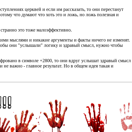
еступлениях церквей и если им рассказать, то они перестанут
потому что думают что хоть это и ложь, но ложь полезная и
и странно это тоже малоэффективно.
ужими мыслями и никакие аргументы и факты ничего не изменят.
 чтобы они "услышали" логику и здравый смысл, нужно чтобы
ифровано в символе +2800, то они вдруг услышат здравый смысл
и не важно - главное результат. Но в общем идея такая и