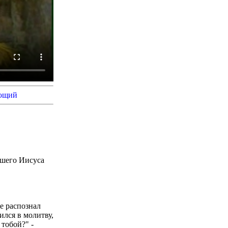
ющий
ашего Иисуса
е распознал
лся в молитву,
 тобой?" -