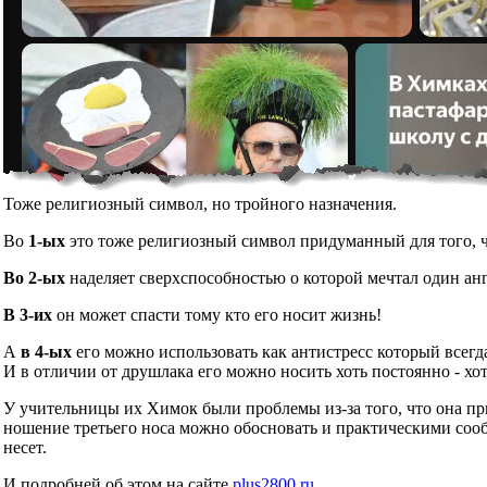
Тоже религиозный символ, но тройного назначения.
Во
1-ых
это тоже религиозный символ придуманный для того, чт
Во 2-ых
наделяет сверхспособностью о которой мечтал один ан
В 3-их
он может спасти тому кто его носит жизнь!
А
в 4-ых
его можно использовать как антистресс который всегд
И в отличии от друшлака его можно носить хоть постоянно - хот
У учительницы их Химок были проблемы из-за того, что она при
ношение третьего носа можно обосновать и практическими сообр
несет.
И подробней об этом на сайте
plus2800.ru
.