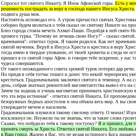
Спросил тот святого Никиту. Я Инок Афонской горы.
Есть у ме
решимость пострадать за веру в господа нашего Иисуса Христа.
подвига душа моя.
Настоятель исповедал его. А утром причастил святых Христов
соборно будем молиться о тебя сказал он святому Никите на пр
Близ города стояла мечеть Ахмат-Паши. Подойдя к ней свято Н
хромого турка. "Почему не лечишь свою Ногу?" - сказал святой.
врачевания"- ответил турок. Я таким родился. Как нет врачеван
святой мученик. Веруй в Иисуса Христа и крестись в веру Хри
тогда имею я твердое упование, от твоей хромоты и следа не ост
пришел я со святой горы Афон. и говорю тебе искренне, у нас т
чудеса совершаются.
От такого неожиданного совета хромой турок потерял дар речи.
Но придя в себя тотчас пошел и донес что некий черноризец ув
креститься. Градоначальник заключил святого в темницу. А на
день, собрав знатных ревнителей магометантства вывел его на с
Зачем ты ходишь и учишь магометан принимать христианскую в
что эта вера истинная" - ответил святой Никита. Её проповедов
безоружных бедных апостолов и она объяла весь мир. А вы сво
утверждаете мечем и насилием.
Градоначальник изумился такому смелому ответу. О монах! Изу
воскликнул он. Неужели ты не знаешь, что за такие слова грозит
Скажи, что побудило тебя к такому поступку?
Я и пришел, для 
принять смерть за Христа. Ответил святой Никита. Его любовь 
в Ваш город.
Жалею я Вас, что не ведая истинного Бога лишает