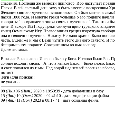
спасения. Поспеши же вынести приговор. Ибо наступает празд
Пасхи. В сей светлый день хочу я быть вместе с воскресшим Хр
Желание святого мученика исполнилось. Он был казнен в самый
пасхи 1808 года. И многие греки услышав о его подвиге начали
говорить: "возвращается эпоха святых мучеников". Так это и б
деле. И вскоре 1821 году греки скинули ярмо турецкого владыч
конец Османскому Игу. Православная греция вздохнула свободн
она и священно мученика Никиту. Не мало храмов Было поставл
честь. Будем же и мы с Вами чьтить этого дивного святого. И п
беспримерном подвиге. Совершенном во имя господа.
Далее заставка.
В начале Было слово. И слово было у Бога. И слово Было Бог. П
солнце всходит снова. - А что в начале Было. - Было слово. Был
и свет появился из тьмы. Над водой над землей воссиял небосво
потом?
Теги (для поиска):
не указано
08
(Пн.)
06
(Июн.)
2020 в 18:53:39 - дата добавления в базу
15
(Чт.)
10
(Окт.)
2020 в 02:41:10 - дата модификации файла
09
(Чт.)
11
(Ноя.)
2023 в 08:17:41 - дата создания файла