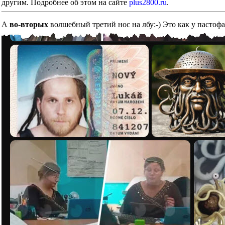
другим. Подробнее об этом на сайте
plus2800.ru
.
А
во-вторых
волшебный третий нос на лбу:-) Это как у пастоф