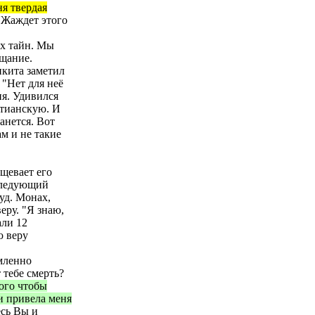
ня твердая
Жаждет этого
ых тайн. Мы
ощание.
икита заметил
 "Нет для неё
ия. Удивился
стианскую. И
анется. Вот
ам и не такие
ещевает его
 следующий
уд. Монах,
еру. "Я знаю,
али 12
ю веру
мленно
 тебе смерть?
того чтобы
и привела меня
есь Вы и