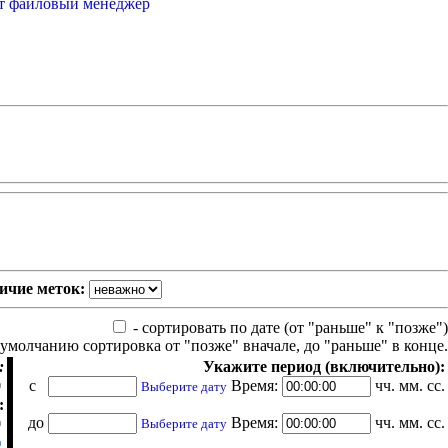
от файловый менеджер
ичие меток:
- сортировать по дате (от "раньше" к "позже")
 умолчанию сортировка от "позже" вначале, до "раньше" в конце.
:
Укажите период (включительно):
с
Время:
чч. мм. сс.
Выберите дату
:
до
Время:
чч. мм. сс.
Выберите дату