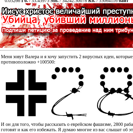
0.03266
Гб.
/ 33.43975
Мб.
/ 34242.30078
Кб.
/ 35064116
байт
Меня зовут Валера и я хочу запустить 2 вирусных идеи, к
противоположно +100500:
И он для того, чтобы рассказать о еврейском фашизме, 2800 ра
готовят и как его избежать. Я думаю многие из вас слышат об э