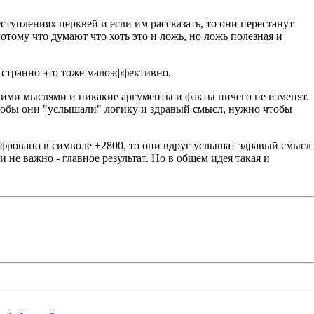
еступлениях церквей и если им рассказать, то они перестанут
потому что думают что хоть это и ложь, но ложь полезная и
и странно это тоже малоэффективно.
ужими мыслями и никакие аргументы и факты ничего не изменят.
 чтобы они "услышали" логику и здравый смысл, нужно чтобы
ифровано в символе +2800, то они вдруг услышат здравый смысл
и не важно - главное результат. Но в общем идея такая и