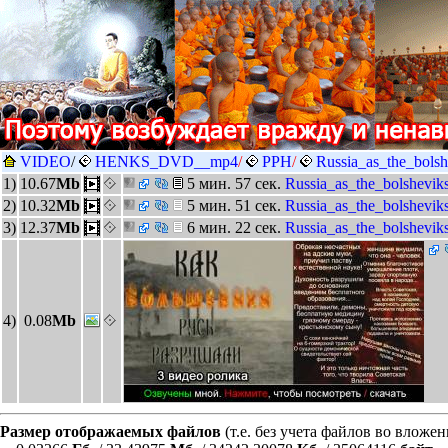
VIDEO
/
HENKS_DVD__mp4
/
PPH
/
Russia_as_the_bolsh
1)
10.67
Mb
5 мин. 57 сек.
Russia_as_the_bolshevik
2)
10.32
Mb
5 мин. 51 сек.
Russia_as_the_bolshevik
3)
12.37
Mb
6 мин. 22 сек.
Russia_as_the_bolshevik
4)
0.08
Mb
Размер отображаемых файлов
(т.е. без учета файлов во вложе