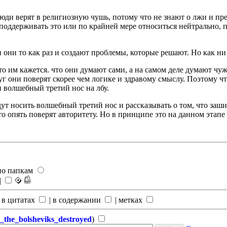
 люди верят в религиозную чушь, потому что не знают о лжи и пр
, поддерживать это или по крайней мере относиться нейтрально, 
и они то как раз и создают проблемы, которые решают. Но как н
то им кажется. что они думают сами, а на самом деле думают ч
круг они поверят скорее чем логике и здравому смыслу. Поэтому
 волшебный третий нос на лбу.
ут носить волшебный третий нос и рассказывать о том, что заш
то опять поверят авторитету. Но в принципе это на данном этапе 
по папкам
|
 в цитатах
|
в содержании
|
метках
he_bolsheviks_destroyed
)