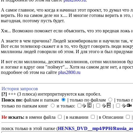
А самое главное, что когда я начинал этот проект, то думал что
верить. Но на самом деле ни х.... И многие готовы верить в это
выгодная, поэтому пусть будет.
Хм... Возможно поможет если объяснить, что это вредная ложь 
А знаете в чем причина? Людей зазомбировали и научили так, ч
Вот если телевизор скажет и в то, что будут говорить люди во
миллионы людей говорили об этом. И для этого и был придуман
И вот если миллионы, десятки миллионов, сотни миллионов буд
и логике и вдруг они "поймут"... Хотя на самом деле нет, а прос
подробнее об этом на сайте
plus2800.ru
История запросов
[?]
+++ (3 плюса) интерпритируются как пробел.
Поиск по:
файлам и папкам
|
только по файлам
|
только 
только по папкам книг
и только:
|
|
Не
искать:
в имени файла
| в названии
| в Описании
|
поиск только в этой папке (
HENKS_DVD__mp4/PPH/Russia_as_t