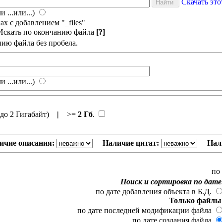
Скачать эт
и ...или...)
х с добавлением "_files"
Искать по окончанию файла
[?]
нию файла без пробела.
и ...или...)
до 2 Гигабайт)
|
>=
2 Гб
.
ичие описания:
Наличие цитат:
Нал
по
Поиск и сортировка по дате
по дате добавления объекта в Б.Д.
Только файлы
по дате последней модификации файла
по дате создания файла