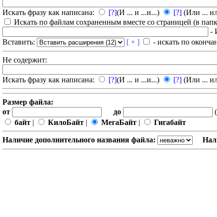
Искать фразу как написана:
[?]
(И ... и ...и...)
[?]
(Или ... ил
Искать по файлам сохраненным вместе со страницей (в папка
- 
Вставить:
[ + ]
- искать по оконча
Не содержит:
Искать фразу как написана:
[?]
(И ... и ...и...)
[?]
(Или ... ил
Размер файла:
от
до
(
байт
|
КилоБайт
|
МегаБайт
|
Гигабайт
Наличие дополнительного названия файла:
Нал