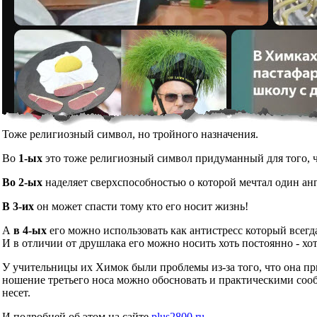
Тоже религиозный символ, но тройного назначения.
Во
1-ых
это тоже религиозный символ придуманный для того, чт
Во 2-ых
наделяет сверхспособностью о которой мечтал один ан
В 3-их
он может спасти тому кто его носит жизнь!
А
в 4-ых
его можно использовать как антистресс который всегд
И в отличии от друшлака его можно носить хоть постоянно - хот
У учительницы их Химок были проблемы из-за того, что она при
ношение третьего носа можно обосновать и практическими сообр
несет.
И подробней об этом на сайте
plus2800.ru
.