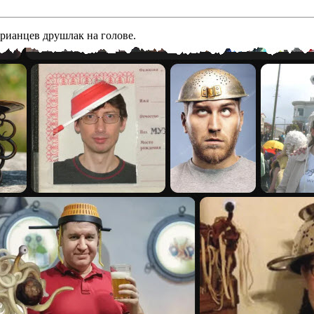
арианцев друшлак на голове.