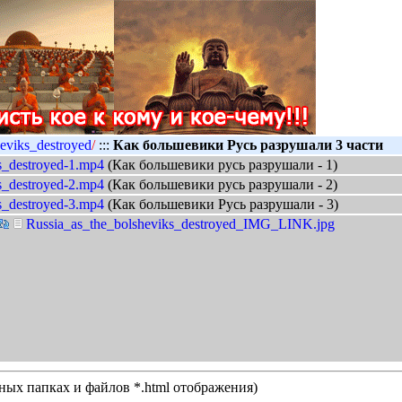
eviks_destroyed
/
:::
Как большевики Русь разрушали 3 части
s_destroyed-1.mp4
(Как большевики русь разрушали - 1)
s_destroyed-2.mp4
(Как большевики русь разрушали - 2)
s_destroyed-3.mp4
(Как большевики Русь разрушали - 3)
Russia_as_the_bolsheviks_destroyed_IMG_LINK.jpg
нных папках и файлов *.html отображения)