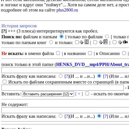
и логике и вдруг они "поймут"... Хотя на самом деле нет, а прос
подробнее об этом на сайте
plus2800.ru
История запросов
[?]
+++ (3 плюса) интерпритируются как пробел.
Поиск по:
файлам и папкам
|
только по файлам
|
только 
только по папкам книг
и только:
|
|
Не
искать:
в имени файла
| в названии
| в Описании
|
поиск только в этой папке (
HENKS_DVD__mp4/PPH/About_trai
Искать фразу как написана:
[?]
(И ... и ...и...)
[?]
(Или ... ил
Искать по файлам сохраненным вместе со страницей (в папка
- 
Вставить:
[ + ]
- искать по оконча
Не содержит:
Искать фразу как написана:
[?]
(И ... и ...и...)
[?]
(Или ... ил