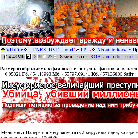
VIDEO
/
HENKS_DVD__mp4
/
PPH
/
About_traitors
/
:::
Пр
1)
54.49
Mb
18 мин. 16 сек.
ROA_and_other_sorts_
Размер отображаемых файлов
(т.е. без учета файлов во вложе
0.05321
Гб.
/ 54.48993
Мб.
/ 55797.69141
Кб.
/ 57136836
байт
Меня зовут Валера и я хочу запустить 2 вирусных идеи, к
противоположно +100500: