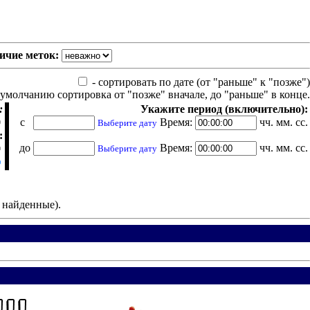
ичие меток:
- сортировать по дате (от "раньше" к "позже")
 умолчанию сортировка от "позже" вначале, до "раньше" в конце.
:
Укажите период (включительно):
с
Время:
чч. мм. сс.
Выберите дату
:
до
Время:
чч. мм. сс.
Выберите дату
е найденные).