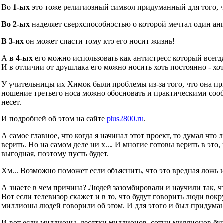
Во
1-ых
это тоже религиозный символ придуманный для того, чт
Во 2-ых
наделяет сверхспособностью о которой мечтал один ан
В 3-их
он может спасти тому кто его носит жизнь!
А
в 4-ых
его можно использовать как антистресс который всегд
И в отличии от друшлака его можно носить хоть постоянно - хот
У учительницы их Химок были проблемы из-за того, что она при
ношение третьего носа можно обосновать и практическими сообр
несет.
И подробней об этом на сайте
plus2800.ru
.
А самое главное, что когда я начинал этот проект, то думал что
верить. Но на самом деле ни х.... И многие готовы верить в это
выгодная, поэтому пусть будет.
Хм... Возможно поможет если объяснить, что это вредная ложь 
А знаете в чем причина? Людей зазомбировали и научили так, ч
Вот если телевизор скажет и в то, что будут говорить люди во
миллионы людей говорили об этом. И для этого и был придуман
И вот если миллионы, десятки миллионов, сотни миллионов буд