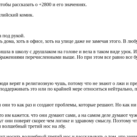
обы рассказать о +2800 и его значениях.
глийский комик.
а под рукой.
ь дома, хоть в офисе, хоть на улице даже не замечая этого. В л
шла в школу с друшлаком на голове и вела в таком виде урок. Из
ажениями перечисленными выше. Но при этом все равно все буду
 люди верят в религиозную чушь, потому что не знают о лжи и пр
, поддерживать это или по крайней мере относиться нейтрально, 
и они то как раз и создают проблемы, которые решают. Но как н
то им кажется. что они думают сами, а на самом деле думают ч
круг они поверят скорее чем логике и здравому смыслу. Поэтому
 волшебный третий нос на лбу.
ут носить волшебный третий нос и рассказывать о том, что заш