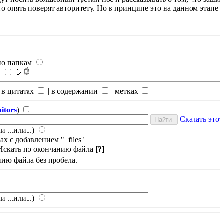
то опять поверят авторитету. Но в принципе это на данном этапе 
по папкам
|
 в цитатах
|
в содержании
|
метках
tors
)
Скачать эт
и ...или...)
х с добавлением "_files"
Искать по окончанию файла
[?]
нию файла без пробела.
и ...или...)