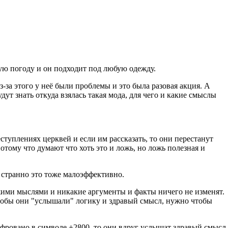
юбую погоду и он подходит под любую одежду.
-за этого у неё были проблемы и это была разовая акция. А
т знать откуда взялась такая мода, для чего и какие смыслы
еступлениях церквей и если им рассказать, то они перестанут
потому что думают что хоть это и ложь, но ложь полезная и
и странно это тоже малоэффективно.
ужими мыслями и никакие аргументы и факты ничего не изменят.
 чтобы они "услышали" логику и здравый смысл, нужно чтобы
ифровано в символе +2800, то они вдруг услышат здравый смысл