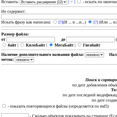
Вставить:
[ + ]
- искать по оконча
Не содержит:
Искать фразу как написана:
[?]
(И ... и ...и...)
[?]
(Или ... ил
Размер файла:
от
до
(
байт
|
КилоБайт
|
МегаБайт
|
Гигабайт
Наличие дополнительного названия файла:
Нал
меток:
Поиск и сортиро
по дате добавления объе
То
по дате последней модифика
по дате созда
- показать повторяющиеся файлы (определяется по md5)
- Сколько объектов показывать на странице (Есл