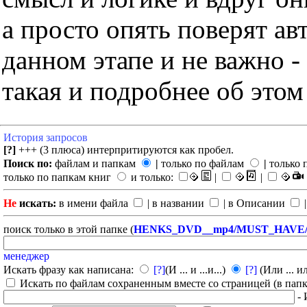
а просто опять поверят ав
данном этапе и не важно -
такая и подробнее об этом
История запросов
[?]
+++ (3 плюса) интерпритируются как пробел.
Поиск по:
файлам и папкам
|
только по файлам
|
только 
только по папкам книг
и только:
|
|
Не
искать:
в имени файла
| в названии
| в Описании
|
поиск только в этой папке (
HENKS_DVD__mp4/MUST_HAVE/L
менеджер
Искать фразу как написана:
[?]
(И ... и ...и...)
[?]
(Или ... ил
Искать по файлам сохраненным вместе со страницей (в папка
- 