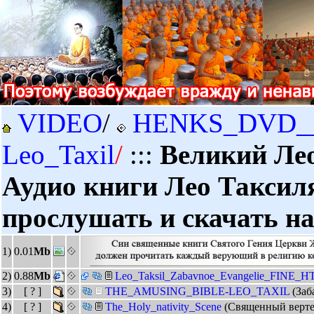
VIDEO
/
HENKS_DVD_
Leo_Taxil
/
:::
Великий Лео
Аудио книги Лео Таксил
прослушать и скачать на
1)
0.01
Mb
2)
0.88
Mb
Leo_Taksil_Zabavnoe_Evangelie_FINE_
3)
[ ? ]
THE_AMUSING_BIBLE-LEO_TAXIL
(Заб
4)
[ ? ]
The_Holy_nativity_Scene
(Священный верте