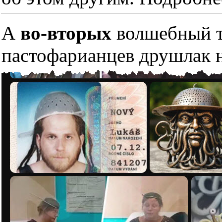
А
во-вторых
волшебный тр
пастофарианцев друшлак н