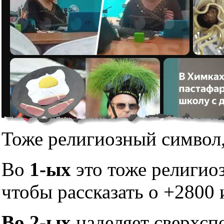
Тоже религиозный символ,
Во
1-ых
это тоже религио
чтобы рассказать о +2800 
Во 2-ых
наделяет сверхсп