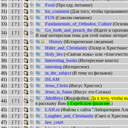
30)
[ ? ]
Food
(Про еду, питание)
31)
[ ? ]
for_comment
(Для того, чтобы прокоммент
32)
[ ? ]
FUN
(Совсем смешное)
33)
[ ? ]
Fundamentals_of_Orthodox_Culture
(Основы
Go_forth_and_preach_the
(Идите и пропов
34)
[ ? ]
И ещё интересная тема для этой папки литера
35)
[ ? ]
History
(Исторические сведения)
36)
[ ? ]
Hitler_and_Christianity
(Гилер и Христианс
37)
[ ? ]
Holy_lies
(«Святая ложь» или «благочест
38)
[ ? ]
Interesting_books
(Интересные книги)
39)
[ ? ]
intresting
(Интересное)
40)
[ ? ]
in_the_subject
(В тему из фильмов)
41)
[ ? ]
ISLAM
42)
[ ? ]
Jesus_Christ
(Иисус Христос)
43)
[ ? ]
Jesus_is_Satan
(Иисус это Сатана)
Jidofibiya
(Жидофобия.
Да я хочу, чтобы 
44)
[ ? ]
я расскажу Вам
о Еврейском фашизме
.)
45)
[ ? ]
LAH.ru
(Файлы с сайта "Лаборатирии Ал
46)
[ ? ]
Laughter_and_Christianity
(Смех и Христиа
47)
[ ? ]
law_court