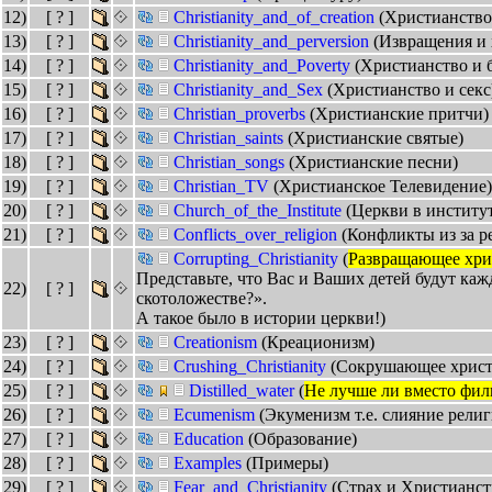
12)
[ ? ]
Christianity_and_of_creation
(Христианство
13)
[ ? ]
Christianity_and_perversion
(Извращения и 
14)
[ ? ]
Christianity_and_Poverty
(Христианство и 
15)
[ ? ]
Christianity_and_Sex
(Христианство и секс
16)
[ ? ]
Christian_proverbs
(Христианские притчи)
17)
[ ? ]
Christian_saints
(Христианские святые)
18)
[ ? ]
Christian_songs
(Христианские песни)
19)
[ ? ]
Christian_TV
(Христианское Телевидение)
20)
[ ? ]
Church_of_the_Institute
(Церкви в институ
21)
[ ? ]
Conflicts_over_religion
(Конфликты из за р
Corrupting_Christianity
(
Развращающее хри
Представьте, что Вас и Ваших детей будут ка
22)
[ ? ]
скотоложестве?».
А такое было в истории церкви!)
23)
[ ? ]
Creationism
(Креационизм)
24)
[ ? ]
Crushing_Christianity
(Сокрушающее христ
25)
[ ? ]
Distilled_water
(
Не лучше ли вместо фил
26)
[ ? ]
Ecumenism
(Экуменизм т.е. слияние религ
27)
[ ? ]
Education
(Образование)
28)
[ ? ]
Examples
(Примеры)
29)
[ ? ]
Fear_and_Christianity
(Страх и Христианст