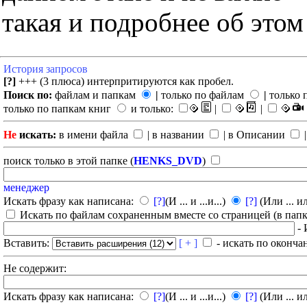
такая и подробнее об этом
История запросов
[?]
+++ (3 плюса) интерпритируются как пробел.
Поиск по:
файлам и папкам
|
только по файлам
|
только 
только по папкам книг
и только:
|
|
Не
искать:
в имени файла
| в названии
| в Описании
|
поиск только в этой папке (
HENKS_DVD
)
менеджер
Искать фразу как написана:
[?]
(И ... и ...и...)
[?]
(Или ... ил
Искать по файлам сохраненным вместе со страницей (в папка
- 
Вставить:
[ + ]
- искать по оконча
Не содержит:
Искать фразу как написана:
[?]
(И ... и ...и...)
[?]
(Или ... ил