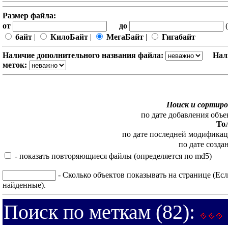
Размер файла:
от
до
(
байт
|
КилоБайт
|
МегаБайт
|
Гигабайт
Наличие дополнительного названия файла:
Нал
меток:
Поиск и сортиро
по дате добавления объе
То
по дате последней модифика
по дате созда
- показать повторяющиеся файлы (определяется по md5)
- Сколько объектов показывать на странице (Есл
найденные).
Поиск по меткам (82):