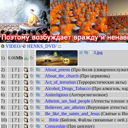
VIDEO
/
HENKS_DVD
/
:::
3.jpg
1)
0.06
Mb
2)
[ ? ]
About_priests
(Про бесов (священнослужит
3)
[ ? ]
About_the_church
(Про церквовь)
4)
[ ? ]
Act_of_terrorism
(Террористические акты)
5)
[ ? ]
Alcohol_Drugs_Tobacco
(Про алкоголь, нар
6)
[ ? ]
Antireligious
(Антирелигиозное)
7)
[ ? ]
Atheists_are_bad_people
(Атеисты плохие 
8)
[ ? ]
Believers_are_atheists
(Верующие атеисты)
9)
[ ? ]
Be_like_the_saints_and_Jesus
(Святые и Ии
10)
[ ? ]
Bible
(Библия. Файлы связанные с ней.)
11)
[ ? ]
Censorship
(Про цензуру)