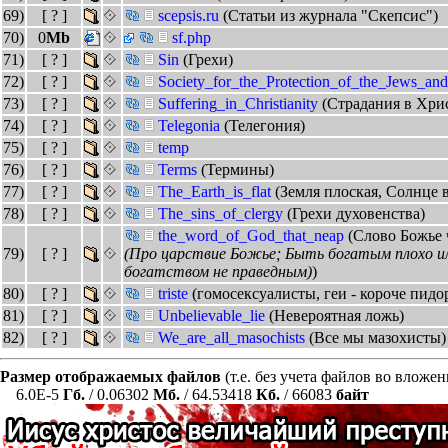
69)
[ ? ]
scepsis.ru
(Статьи из журнала "Скепсис")
70)
0
Mb
sf.php
71)
[ ? ]
Sin
(Грехи)
72)
[ ? ]
Society_for_the_Protection_of_the_Jews_and
73)
[ ? ]
Suffering_in_Christianity
(Страдания в Хри
74)
[ ? ]
Telegonia
(Телегония)
75)
[ ? ]
temp
76)
[ ? ]
Terms
(Термины)
77)
[ ? ]
The_Earth_is_flat
(Земля плоская, Солнце в
78)
[ ? ]
The_sins_of_clergy
(Грехи духовенства)
the_word_of_God_that_neap
(Слово Божье 
79)
[ ? ]
(Про царствие Божье; Быть богатым плохо ил
богатством не праведным)
)
80)
[ ? ]
triste
(гомосексуалисты, геи - короче пидо
81)
[ ? ]
Unbelievable_lie
(Невероятная ложь)
82)
[ ? ]
We_are_all_masochists
(Все мы мазохисты)
Размер отображаемых файлов
(т.е. без учета файлов во вложе
6.0E-5
Гб.
/ 0.06302
Мб.
/ 64.53418
Кб.
/ 66083
байт