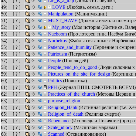
48)
[ ? ]
Lie_is_a_trap
(Ложь это ловушка)
49)
[ ? ]
LOVE
(Любовь, семья, дети.)
50)
[ ? ]
Manipulation
(Манипуляции)
51)
[ ? ]
MUST_HAVE
(Должны иметь и посмотре
52)
[ ? ]
My_story
(Моя история (Житие св. Вале
53)
[ ? ]
Naeboom
(Про лотереи типа Наебум Бигаб
54)
[ ? ]
Norbekov
(Файлы связанные с Норбековы
55)
[ ? ]
Patience_and_humility
(Терпение и смирени
56)
[ ? ]
Patriotism
(Патриотизм)
57)
[ ? ]
People
(Про людей)
58)
[ ? ]
People_tend_to_do_good
(Люди склонны к 
59)
[ ? ]
Pictures_on_the_site_for_design
(Картинки н
60)
[ ? ]
Politics
(Политика)
61)
[ ? ]
PPH
(Журнал ППШ. СМОТРЕТЬ ВСЕМ!)
62)
[ ? ]
Practices_of_the_church
(Методы Церкви и 
63)
[ ? ]
purpose_religion
64)
[ ? ]
Religion_Hank
(Истинная религия (т.е. Х
65)
[ ? ]
Religion_of_death
(Религия смерти)
66)
[ ? ]
Repentance
(Исповедь и Покаяние (про ра
67)
[ ? ]
Scale_idiocy
(Масштабы маразма)
68)
[ ? ]
Scanned
(Отсканированное)