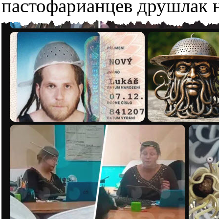
пастофарианцев друшлак н