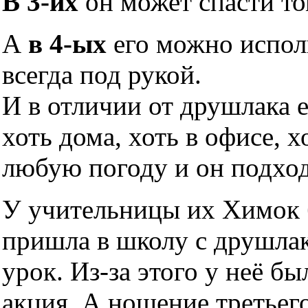
В 3-их
он может спасти то
А
в 4-ых
его можно исполь
всегда под рукой.
И в отличии от друшлака 
хоть дома, хоть в офисе, х
любую погоду и он подхо
У учительницы их Химок б
пришла в школу с друшлако
урок. Из-за этого у неё б
акция. А ношение третьег