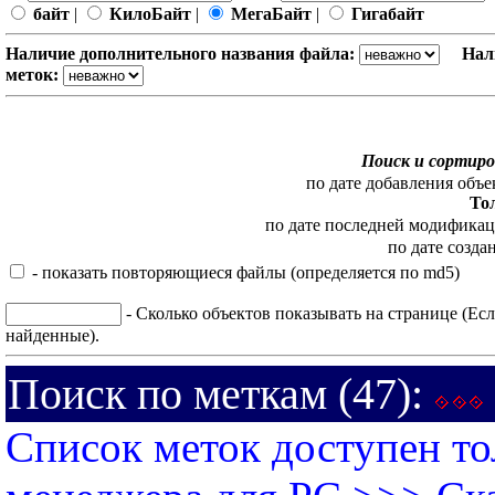
байт
|
КилоБайт
|
МегаБайт
|
Гигабайт
Наличие дополнительного названия файла:
Нал
меток:
Поиск и сортиро
по дате добавления объе
То
по дате последней модифика
по дате созда
- показать повторяющиеся файлы (определяется по md5)
- Сколько объектов показывать на странице (Есл
найденные).
Поиск по меткам (47):
Список меток доступен то