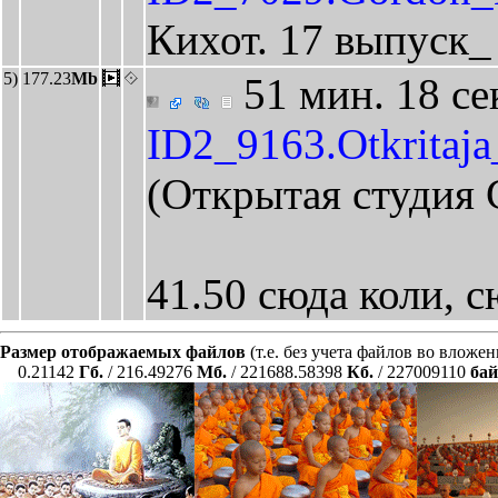
Кихот. 17 выпуск
5)
177.23
Mb
51 мин. 18 се
ID2_9163.Otkritaj
(Открытая студия
41.50 сюда коли, с
Размер отображаемых файлов
(т.е. без учета файлов во вложе
0.21142
Гб.
/ 216.49276
Мб.
/ 221688.58398
Кб.
/ 227009110
бай