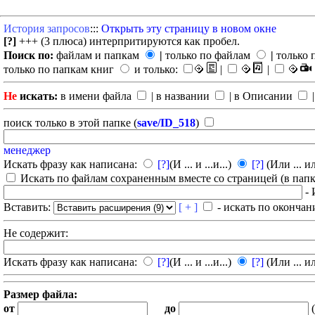
История запросов
:::
Открыть эту страницу в новом окне
[?]
+++ (3 плюса) интерпритируются как пробел.
Поиск по:
файлам и папкам
|
только по файлам
|
только 
только по папкам книг
и только:
|
|
Не
искать:
в имени файла
| в названии
| в Описании
|
поиск только в этой папке (
save/ID_518
)
менеджер
Искать фразу как написана:
[?]
(И ... и ...и...)
[?]
(Или ... ил
Искать по файлам сохраненным вместе со страницей (в папка
- 
Вставить:
[ + ]
- искать по окончан
Не содержит:
Искать фразу как написана:
[?]
(И ... и ...и...)
[?]
(Или ... ил
Размер файла:
от
до
(