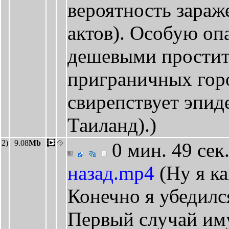
вероятность зараж
актов). Особую оп
дешевыми простит
приграничных город
свирепствует эпи
Таиланд).)
2)
9.08
Mb
0 мин. 49 сек
назад.mp4
(Ну я к
Конечно я убедился
Первый случай иму