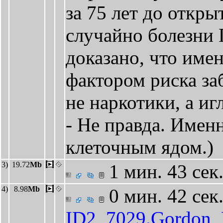
за 75 лет до откры
случайно болезни
доказано, что име
фактором риска за
не наркотики, а иг
- Не правда. Имен
клеточным ядом.)
3)
19.72
Mb
1 мин. 43 сек
4)
8.98
Mb
0 мин. 42 сек
ID2_7029.Gordon_