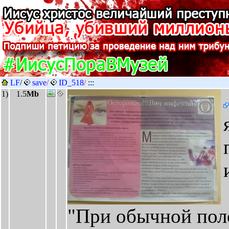
LF
/
save
/
ID_518
/
:::
1)
1.5
Mb
"При обычной пол