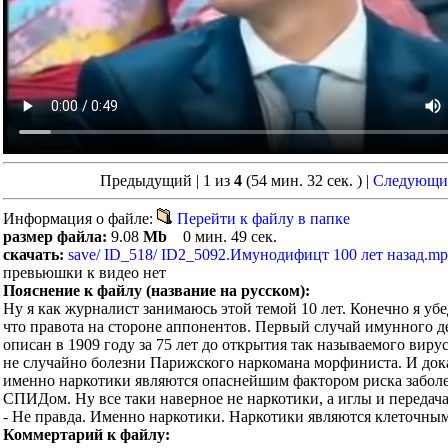
Предыдущий | 1 из
4
(54 мин. 32 сек. )
|
Следующи
Информация о файле:
Перейти к файлу в папке
размер файла:
9.08
Mb
0 мин. 49 сек.
скачать:
save/ ID_518/ ID2_5092.Имунодифицт 100 лет назад.m
превьюшки к видео нет
Пояснение к файлу (название на русском):
Ну я как журналист занимаюсь этой темой 10 лет. Конечно я убе
что правота на стороне аппонентов. Первый случай имунного 
описан в 1909 году за 75 лет до открытия так называемого вирус
не случайно болезни Парижского наркомана морфиниста. И дока
именно наркотики являются опаснейшим фактором риска забол
СПИДом. Ну все таки наверное не наркотики, а иглы и передача
- Не правда. Именно наркотики. Наркотики являются клеточным
Коммертарий к файлу: