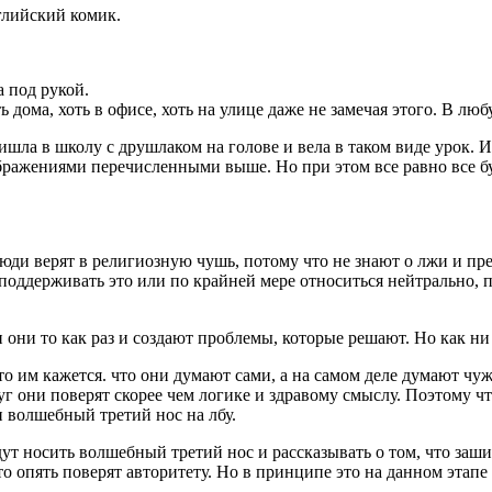
глийский комик.
а под рукой.
ь дома, хоть в офисе, хоть на улице даже не замечая этого. В л
шла в школу с друшлаком на голове и вела в таком виде урок. Из
ажениями перечисленными выше. Но при этом все равно все буду
 люди верят в религиозную чушь, потому что не знают о лжи и пр
, поддерживать это или по крайней мере относиться нейтрально, 
и они то как раз и создают проблемы, которые решают. Но как н
то им кажется. что они думают сами, а на самом деле думают ч
круг они поверят скорее чем логике и здравому смыслу. Поэтому
 волшебный третий нос на лбу.
ут носить волшебный третий нос и рассказывать о том, что заш
то опять поверят авторитету. Но в принципе это на данном этапе 