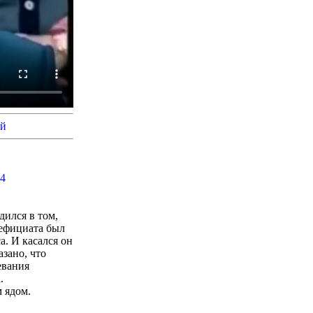
й
p4
дился в том,
дефициата был
а. И касался он
зано, что
евания
.
 ядом.