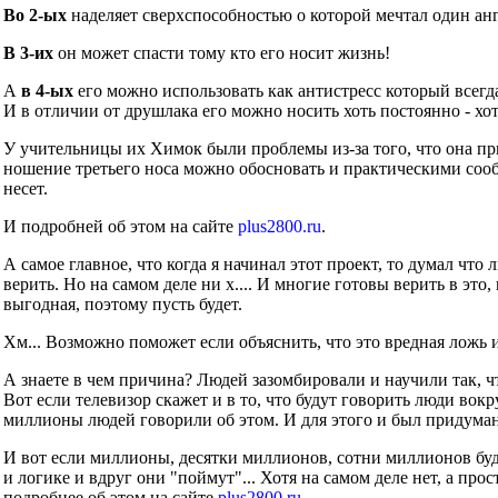
Во 2-ых
наделяет сверхспособностью о которой мечтал один ан
В 3-их
он может спасти тому кто его носит жизнь!
А
в 4-ых
его можно использовать как антистресс который всегд
И в отличии от друшлака его можно носить хоть постоянно - хот
У учительницы их Химок были проблемы из-за того, что она при
ношение третьего носа можно обосновать и практическими сообр
несет.
И подробней об этом на сайте
plus2800.ru
.
А самое главное, что когда я начинал этот проект, то думал что
верить. Но на самом деле ни х.... И многие готовы верить в это
выгодная, поэтому пусть будет.
Хм... Возможно поможет если объяснить, что это вредная ложь 
А знаете в чем причина? Людей зазомбировали и научили так, ч
Вот если телевизор скажет и в то, что будут говорить люди во
миллионы людей говорили об этом. И для этого и был придуман
И вот если миллионы, десятки миллионов, сотни миллионов буд
и логике и вдруг они "поймут"... Хотя на самом деле нет, а прос
подробнее об этом на сайте
plus2800.ru