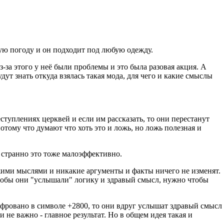
юбую погоду и он подходит под любую одежду.
-за этого у неё были проблемы и это была разовая акция. А
т знать откуда взялась такая мода, для чего и какие смыслы
еступлениях церквей и если им рассказать, то они перестанут
потому что думают что хоть это и ложь, но ложь полезная и
и странно это тоже малоэффективно.
ужими мыслями и никакие аргументы и факты ничего не изменят.
 чтобы они "услышали" логику и здравый смысл, нужно чтобы
ифровано в символе +2800, то они вдруг услышат здравый смысл
и не важно - главное результат. Но в общем идея такая и