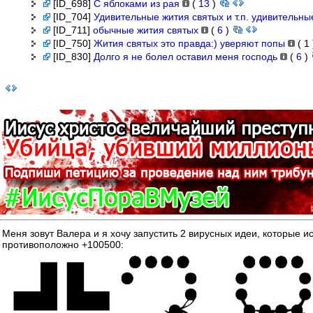
[ID_698]
С яблоками из рая
(
13
)
[ID_704]
Удивительные жития святых и т.п. удивительн
[ID_711]
обычные жития святых
(
6
)
[ID_750]
Жития святых это правда:) уверяют попы
(
1
[ID_830]
Долго я не болел оставил меня господь
(
6
)
Меня зовут Валера и я хочу запустить 2 вирусных идеи, котор
противоположно +100500: