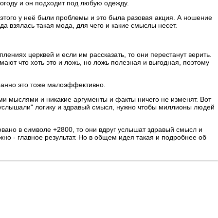
погоду и он подходит под любую одежду.
а этого у неё были проблемы и это была разовая акция. А ношение
а взялась такая мода, для чего и какие смыслы несет.
уплениях церквей и если им рассказать, то они перестанут верить.
умают что хоть это и ложь, но ложь полезная и выгодная, поэтому
транно это тоже малоэффективно.
ми мыслями и никакие аргументы и факты ничего не изменят. Вот
и "услышали" логику и здравый смысл, нужно чтобы миллионы людей
овано в символе +2800, то они вдруг услышат здравый смысл и
ажно - главное результат. Но в общем идея такая и подробнее об