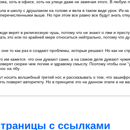
дома, хоть в офисе, хоть на улице даже не замечая этого. В любую 
ла в школу с друшлаком на голове и вела в таком виде урок. Из-з
еречисленными выше. Но при этом все равно все будут знать откуд
 люди верят в религиозную чушь, потому что не знают о лжи и прест
вать это или по крайней мере относиться нейтрально, потому что д
и они то как раз и создают проблемы, которые решают. Но как ни с
то им кажется. что они думают сами, а на самом деле думают чужи
и поверят скорее чем логике и здравому смыслу. Поэтому чтобы он
ос на лбу.
т носить волшебный третий нос и рассказывать о том, что зашифр
опять поверят авторитету. Но в принципе это на данном этапе и не в
 страницы с ссылками