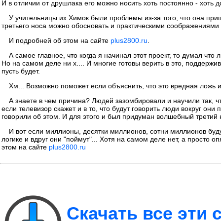
И в отличии от друшлака его можно носить хоть постоянно - хоть 
У учительницы их Химок были проблемы из-за того, что она приш
третьего носа можно обосновать и практическими соображениями п
И подробней об этом на сайте
plus2800.ru
.
А самое главное, что когда я начинал этот проект, то думал что
Но на самом деле ни х.... И многие готовы верить в это, поддержи
пусть будет.
Хм... Возможно поможет если объяснить, что это вредная ложь 
А знаете в чем причина? Людей зазомбировали и научили так, ч
если телевизор скажет и в то, что будут говорить люди вокруг он
говорили об этом. И для этого и был придуман волшебный третий н
И вот если миллионы, десятки миллионов, сотни миллионов буду
логике и вдруг они "поймут"... Хотя на самом деле нет, а просто 
этом на сайте
plus2800.ru
Скачать все эти