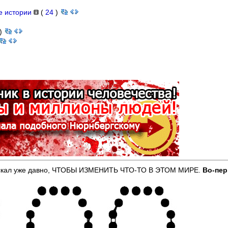
ые истории
(
24
)
)
ые искал уже давно, ЧТОБЫ ИЗМЕНИТЬ ЧТО-ТО В ЭТОМ МИРЕ.
Во-пе