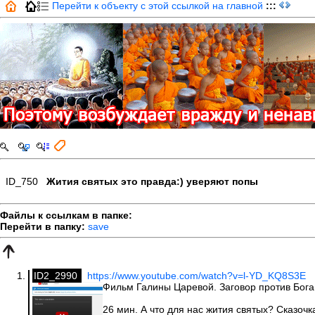
Перейти к объекту с этой ссылкой на главной
:::
ID_750
Жития святых это правда:) уверяют попы
Файлы к ссылкам в папке:
Перейти в папку:
save
ID2_2990
https://www.youtube.com/watch?v=l-YD_KQ8S3E
Фильм Галины Царевой. Заговор против Бога!
26 мин. А что для нас жития святых? Сказочка