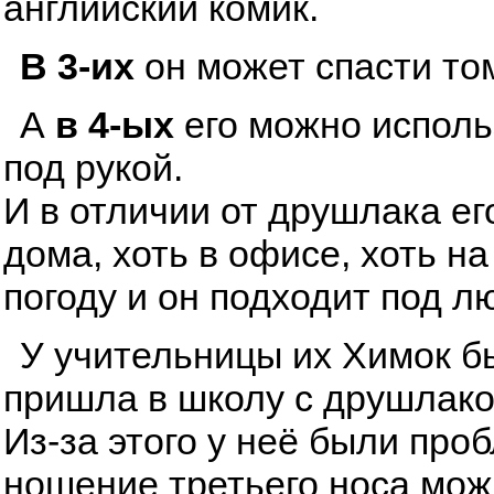
английский комик.
В 3-их
он может спасти том
А
в 4-ых
его можно исполь
под рукой.
И в отличии от друшлака ег
дома, хоть в офисе, хоть н
погоду и он подходит под л
У учительницы их Химок бы
пришла в школу с друшлаком
Из-за этого у неё были про
ношение третьего носа мож