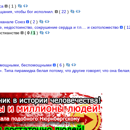
уса
(
1
)
щания, чтобы бог исполнил.
(
22
)
а канале Союз
(
2
)
 недостоинство, сокрушение сердца и т.п.... и скотоложество
(
1
истианстве
(
0
/ 1
)
 немощными, беспомощными
(
6
)
 Типа пирамидка белая потому, что другие говорят, что она белая