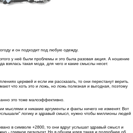
погоду и он подходит под любую одежду.
а этого у неё были проблемы и это была разовая акция. А ношение
а взялась такая мода, для чего и какие смыслы несет.
уплениях церквей и если им рассказать, то они перестанут верить.
умают что хоть это и ложь, но ложь полезная и выгодная, поэтому
транно это тоже малоэффективно.
ми мыслями и никакие аргументы и факты ничего не изменят. Вот
и "услышали" логику и здравый смысл, нужно чтобы миллионы людей
овано в символе +2800, то они вдруг услышат здравый смысл и
ажно - главное результат. Но в общем идея такая и подробнее об