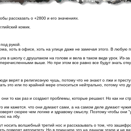
обы рассказать о +2800 и его значениях.
глийский комик.
 под рукой.
дома, хоть в офисе, хоть на улице даже не замечая этого. В любую 
ла в школу с друшлаком на голове и вела в таком виде урок. Из-з
еречисленными выше. Но при этом все равно все будут знать откуд
 люди верят в религиозную чушь, потому что не знают о лжи и прест
вать это или по крайней мере относиться нейтрально, потому что д
и они то как раз и создают проблемы, которые решают. Но как ни с
то им кажется. что они думают сами, а на самом деле думают чужи
и поверят скорее чем логике и здравому смыслу. Поэтому чтобы он
ос на лбу.
т носить волшебный третий нос и рассказывать о том, что зашифр
опять поверят авторитету. Но в принципе это на данном этапе и не в