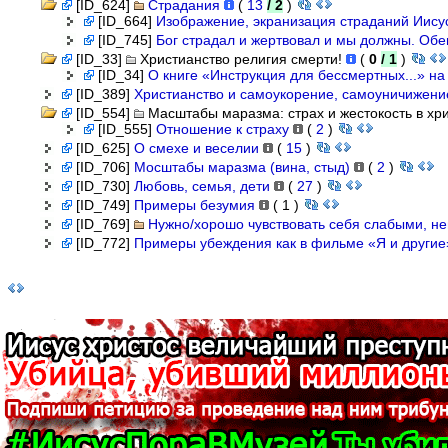
[ID_624]
Страдания
(
13
/ 2
)
[ID_664]
Изображение, экранизация страданий Иис
[ID_745]
Бог страдал и жертвовал и мы должны. Обе
[ID_33]
Христианство религия смерти!
(
0
/ 1
)
[ID_34]
О книге «Инструкция для бессмертных...» н
[ID_389]
Христианство и самоукорение, самоуничижение,
[ID_554]
Масштабы маразма: страх и жестокость в хр
[ID_555]
Отношение к страху
(
2
)
[ID_625]
О смехе и веселии
(
15
)
[ID_706]
Мосштабы маразма (вина, стыд)
(
2
)
[ID_730]
Любовь, семья, дети
(
27
)
[ID_749]
Примеры безумия
(
1
)
[ID_769]
Нужно/хорошо чувствовать себя слабыми,
[ID_772]
Примеры убеждения как в фильме «Я и другие».