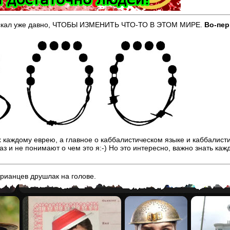
ые искал уже давно, ЧТОБЫ ИЗМЕНИТЬ ЧТО-ТО В ЭТОМ МИРЕ.
Во-пе
х каждому еврею, а главное о каббалистическом языке и каббалист
аз и не понимают о чем это я:-) Но это интересно, важно знать ка
арианцев друшлак на голове.