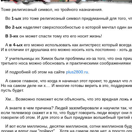
Тоже религиозный символ, но тройного назначения.
Во
1-ых
это тоже религиозный символ придуманный для того, чт
Во 2-ых
наделяет сверхспособностью о которой мечтал один ан
В 3-их
он может спасти тому кто его носит жизнь!
А
в 4-ых
его можно использовать как антистресс который всегда
И в отличии от друшлака его можно носить хоть постоянно - хоть 
У учительницы их Химок были проблемы из-за того, что она приш
третьего носа можно обосновать и практическими соображениями п
И подробней об этом на сайте
plus2800.ru
.
А самое главное, что когда я начинал этот проект, то думал что
Но на самом деле ни х.... И многие готовы верить в это, поддержи
пусть будет.
Хм... Возможно поможет если объяснить, что это вредная ложь 
А знаете в чем причина? Людей зазомбировали и научили так, ч
если телевизор скажет и в то, что будут говорить люди вокруг он
говорили об этом. И для этого и был придуман волшебный третий н
И вот если миллионы, десятки миллионов, сотни миллионов буду
логике и вдруг они "поймут"... Хотя на самом деле нет, а просто 