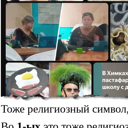
Тоже религиозный символ,
Во
1-ых
это тоже религио