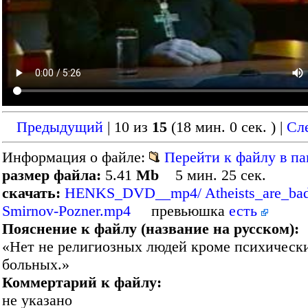
Предыдущий
| 10 из
15
(18 мин. 0 сек. )
|
Сл
Информация о файле:
Перейти к файлу в па
размер файла:
5.41
Mb
5 мин. 25 сек.
скачать:
HENKS_DVD__mp4/ Atheists_are_bad
Smirnov-Pozner.mp4
превьюшка
есть
Пояснение к файлу (название на русском):
«Нет не религиозных людей кроме психическ
больных.»
Коммертарий к файлу:
не указано