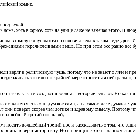
глийский комик.
а под рукой.
ь дома, хоть в офисе, хоть на улице даже не замечая этого. В л
шла в школу с друшлаком на голове и вела в таком виде урок. Из
ажениями перечисленными выше. Но при этом все равно все буду
 люди верят в религиозную чушь, потому что не знают о лжи и пр
, поддерживать это или по крайней мере относиться нейтрально, 
и они то как раз и создают проблемы, которые решают. Но как н
то им кажется. что они думают сами, а на самом деле думают ч
круг они поверят скорее чем логике и здравому смыслу. Поэтому
 волшебный третий нос на лбу.
ут носить волшебный третий нос и рассказывать о том, что заш
то опять поверят авторитету. Но в принципе это на данном этапе 