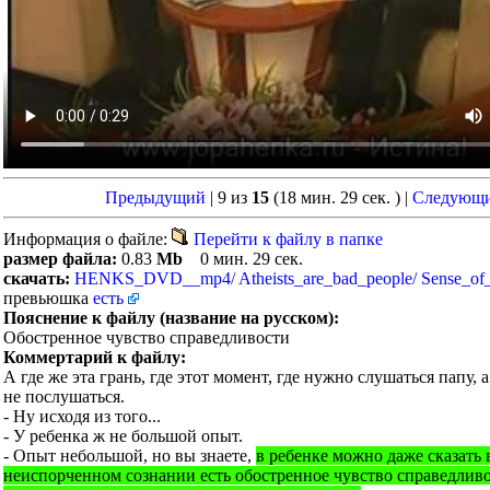
Предыдущий
| 9 из
15
(18 мин. 29 сек. )
|
Следующ
Информация о файле:
Перейти к файлу в папке
размер файла:
0.83
Mb
0 мин. 29 сек.
скачать:
HENKS_DVD__mp4/ Atheists_are_bad_people/ Sense_of_
превьюшка
есть
Пояснение к файлу (название на русском):
Обостренное чувство справедливости
Коммертарий к файлу:
А где же эта грань, где этот момент, где нужно слушаться папу, 
не послушаться.
- Ну исходя из того...
- У ребенка ж не большой опыт.
- Опыт небольшой, но вы знаете,
в ребенке можно даже сказать 
неиспорченном сознании есть обостренное чувство справедливо