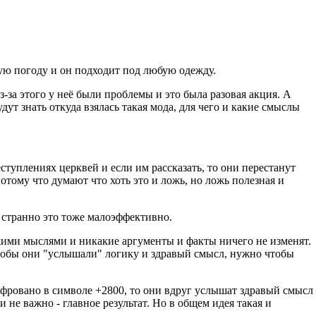
юбую погоду и он подходит под любую одежду.
-за этого у неё были проблемы и это была разовая акция. А
т знать откуда взялась такая мода, для чего и какие смыслы
еступлениях церквей и если им рассказать, то они перестанут
потому что думают что хоть это и ложь, но ложь полезная и
и странно это тоже малоэффективно.
ужими мыслями и никакие аргументы и факты ничего не изменят.
 чтобы они "услышали" логику и здравый смысл, нужно чтобы
ифровано в символе +2800, то они вдруг услышат здравый смысл
и не важно - главное результат. Но в общем идея такая и