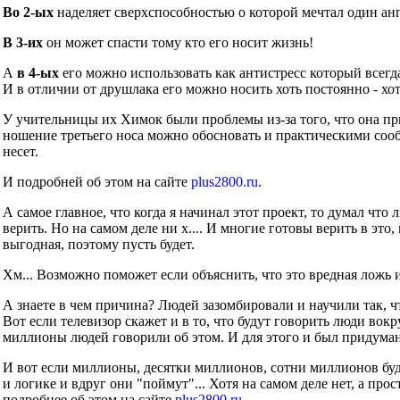
Во 2-ых
наделяет сверхспособностью о которой мечтал один ан
В 3-их
он может спасти тому кто его носит жизнь!
А
в 4-ых
его можно использовать как антистресс который всегд
И в отличии от друшлака его можно носить хоть постоянно - хот
У учительницы их Химок были проблемы из-за того, что она при
ношение третьего носа можно обосновать и практическими сообр
несет.
И подробней об этом на сайте
plus2800.ru
.
А самое главное, что когда я начинал этот проект, то думал что
верить. Но на самом деле ни х.... И многие готовы верить в это
выгодная, поэтому пусть будет.
Хм... Возможно поможет если объяснить, что это вредная ложь 
А знаете в чем причина? Людей зазомбировали и научили так, ч
Вот если телевизор скажет и в то, что будут говорить люди во
миллионы людей говорили об этом. И для этого и был придуман
И вот если миллионы, десятки миллионов, сотни миллионов буд
и логике и вдруг они "поймут"... Хотя на самом деле нет, а прос
подробнее об этом на сайте
plus2800.ru