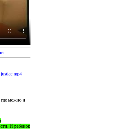
ий
justice.mp4
а где можно и
в
сти. И ребенок