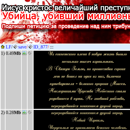
LF
/
save
/
ID_877
/
:::
1)
0.49
Mb
2)
0.28
Mb