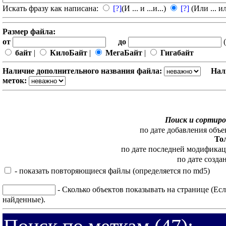
Искать фразу как написана:
[?]
(И ... и ...и...)
[?]
(Или ... ил
Размер файла:
от
до
(
байт
|
КилоБайт
|
МегаБайт
|
Гигабайт
Наличие дополнительного названия файла:
Нал
меток:
Поиск и сортиро
по дате добавления объе
То
по дате последней модифика
по дате созда
- показать повторяющиеся файлы (определяется по md5)
- Сколько объектов показывать на странице (Есл
найденные).