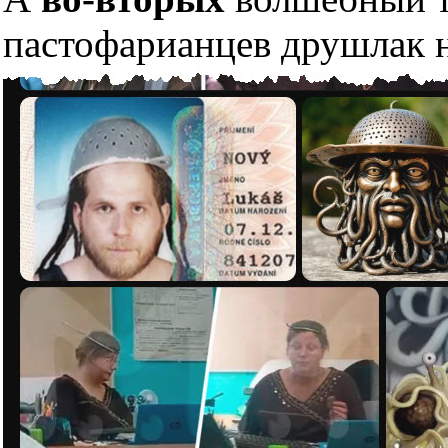
пастофарианцев друшлак н