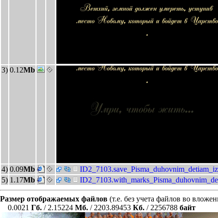
3)
0.12
Mb
4)
0.09
Mb
ID2_7103.save_Pisma_duhovnim_detiam_iz
5)
1.17
Mb
ID2_7103.with_marks_Pisma_duhovnim_det
Размер отображаемых файлов
(т.е. без учета файлов во вложе
0.0021
Гб.
/ 2.15224
Мб.
/ 2203.89453
Кб.
/ 2256788
байт