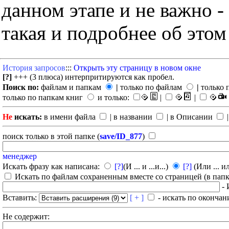
данном этапе и не важно -
такая и подробнее об этом
История запросов
:::
Открыть эту страницу в новом окне
[?]
+++ (3 плюса) интерпритируются как пробел.
Поиск по:
файлам и папкам
|
только по файлам
|
только 
только по папкам книг
и только:
|
|
Не
искать:
в имени файла
| в названии
| в Описании
|
поиск только в этой папке (
save/ID_877
)
менеджер
Искать фразу как написана:
[?]
(И ... и ...и...)
[?]
(Или ... ил
Искать по файлам сохраненным вместе со страницей (в папка
- 
Вставить:
[ + ]
- искать по окончан
Не содержит: