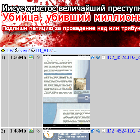
LF
/
save
/
ID_817
/
:::
1)
1.66
Mb
ID2_4524.ID2_4
2)
1.48
Mb
ID2_4524.ID2_4